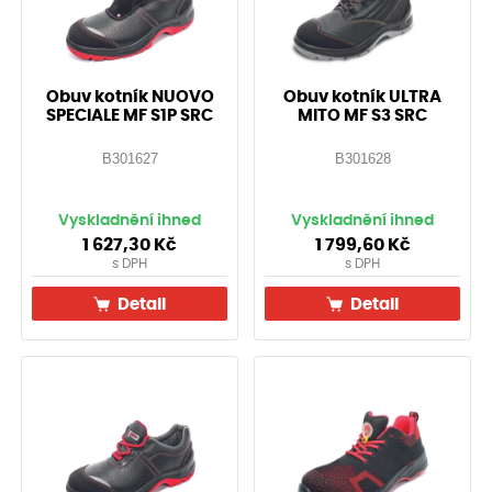
Obuv kotník NUOVO
Obuv kotník ULTRA
SPECIALE MF S1P SRC
MITO MF S3 SRC
B301627
B301628
Vyskladnění ihned
Vyskladnění ihned
1 627,30
Kč
1 799,60
Kč
s DPH
s DPH
Detail
Detail