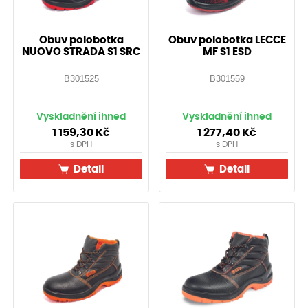
Obuv polobotka
Obuv polobotka LECCE
NUOVO STRADA S1 SRC
MF S1 ESD
B301525
B301559
Vyskladnění ihned
Vyskladnění ihned
1 159,30
Kč
1 277,40
Kč
s DPH
s DPH
Detail
Detail