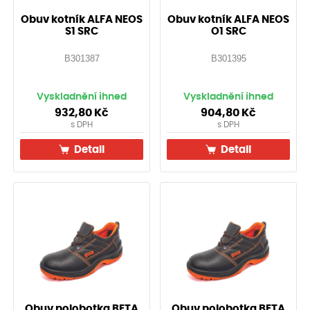
Obuv kotník ALFA NEOS
Obuv kotník ALFA NEOS
S1 SRC
O1 SRC
B301387
B301395
Vyskladnění ihned
Vyskladnění ihned
932,80
Kč
904,80
Kč
s DPH
s DPH
Detail
Detail
Obuv polobotka BETA
Obuv polobotka BETA