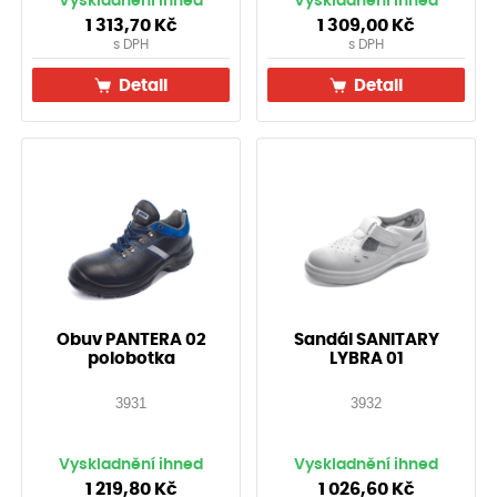
Vyskladnění ihned
Vyskladnění ihned
1 313,70
Kč
1 309,00
Kč
s DPH
s DPH
Detail
Detail
Obuv PANTERA 02
Sandál SANITARY
polobotka
LYBRA 01
3931
3932
Vyskladnění ihned
Vyskladnění ihned
1 219,80
Kč
1 026,60
Kč