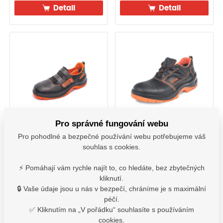
Detail
Detail
Pro správné fungování webu
Obuv sandál GAMMA
Obuv polobotka BETA
NEOS S1 SRC
NEOS O1 SRC
Pro pohodlné a bezpečné používání webu potřebujeme váš
souhlas s cookies.
B301389
B301394
⚡ Pomáhají vám rychle najít to, co hledáte, bez zbytečných
kliknutí.
Vyskladnění ihned
Vyskladnění ihned
🔒 Vaše údaje jsou u nás v bezpečí, chráníme je s maximální
950,40
Kč
874,90
Kč
s DPH
s DPH
péčí.
✅ Kliknutím na „V pořádku“ souhlasíte s používáním
Detail
Detail
cookies.