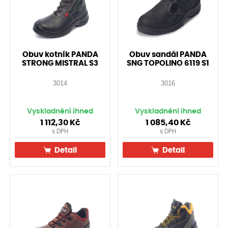
Obuv kotník PANDA
Obuv sandál PANDA
STRONG MISTRAL S3
SNG TOPOLINO 6119 S1
3014
3016
Vyskladnění ihned
Vyskladnění ihned
1 112,30
Kč
1 085,40
Kč
s DPH
s DPH
Detail
Detail