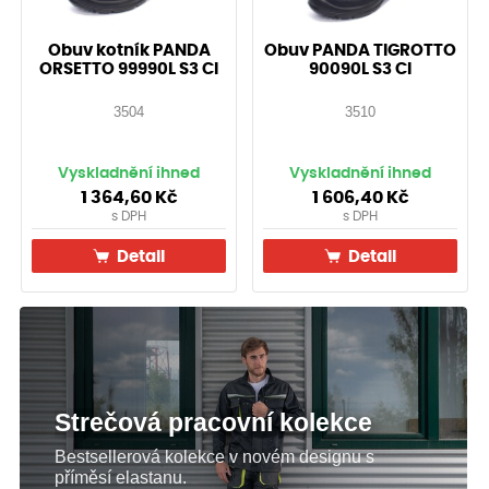
Obuv kotník PANDA
Obuv PANDA TIGROTTO
ORSETTO 99990L S3 CI
90090L S3 CI
3504
3510
Vyskladnění ihned
Vyskladnění ihned
1 364,60
Kč
1 606,40
Kč
s DPH
s DPH
Detail
Detail
Strečová pracovní kolekce
Bestsellerová kolekce v novém designu s
příměsí elastanu.