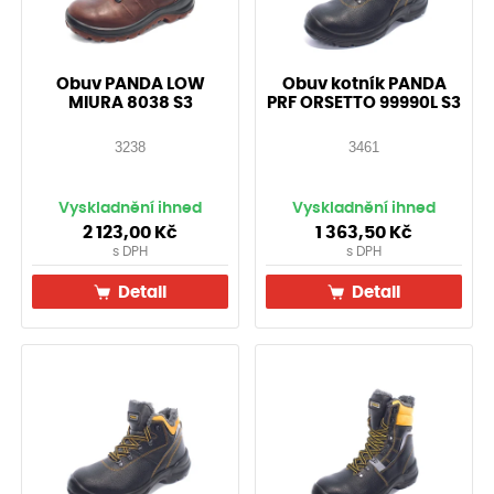
Obuv PANDA LOW
Obuv kotník PANDA
MIURA 8038 S3
PRF ORSETTO 99990L S3
3238
3461
Vyskladnění ihned
Vyskladnění ihned
2 123,00
Kč
1 363,50
Kč
s DPH
s DPH
Detail
Detail