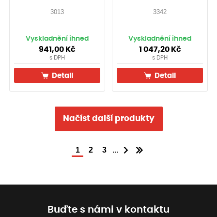
3013
3342
Vyskladnění ihned
Vyskladnění ihned
941,00
Kč
1 047,20
Kč
s DPH
s DPH
Detail
Detail
Načíst další produkty
...
1
2
3
Buďte s námi v kontaktu