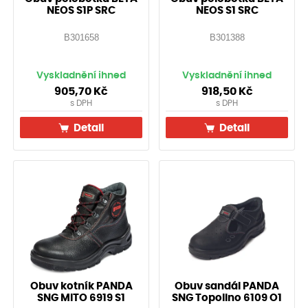
NEOS S1P SRC
NEOS S1 SRC
B301658
B301388
Vyskladnění ihned
Vyskladnění ihned
905,70
Kč
918,50
Kč
s DPH
s DPH
Detail
Detail
Obuv kotník PANDA
Obuv sandál PANDA
SNG MITO 6919 S1
SNG Topolino 6109 O1