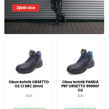
Zjistit více
Obuv kotník ORSETTO
Obuv kotník PANDA
O2 CI SRC zimní
PRF ORSETTO 99990F
O2
3929
3930