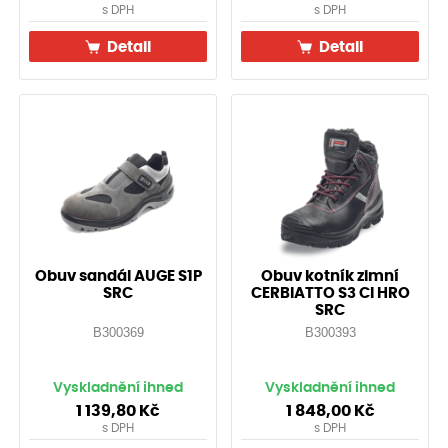
s DPH
s DPH
Detail
Detail
Obuv sandál AUGE S1P
Obuv kotník zimní
SRC
CERBIATTO S3 CI HRO
SRC
B300369
B300393
Vyskladnění ihned
Vyskladnění ihned
1 139,80
Kč
1 848,00
Kč
s DPH
s DPH