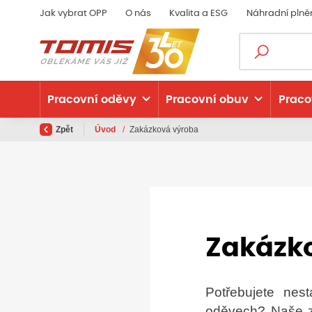
Jak vybrat OPP
O nás
Kvalita a ESG
Náhradní plně
Pracovní oděvy
Pracovní obuv
Praco
Zpět
Úvod
/
Zakázková výroba
Zakázk
Potřebujete nest
oděvech? Naše z