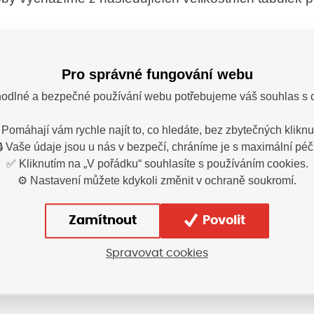
velikostních tabulek je nutné měřit
na neoblečeném 
avíc
.
Pro správné fungování webu
odlné a bezpečné používání webu potřebujeme váš souhlas s 
 Pomáhají vám rychle najít to, co hledáte, bez zbytečných kliknut
🔒 Vaše údaje jsou u nás v bezpečí, chráníme je s maximální péčí
✅ Kliknutím na „V pořádku“ souhlasíte s používáním cookies.
⚙️ Nastavení můžete kdykoli změnit v ochraně soukromí.
Zamítnout
Povolit
Spravovat cookies