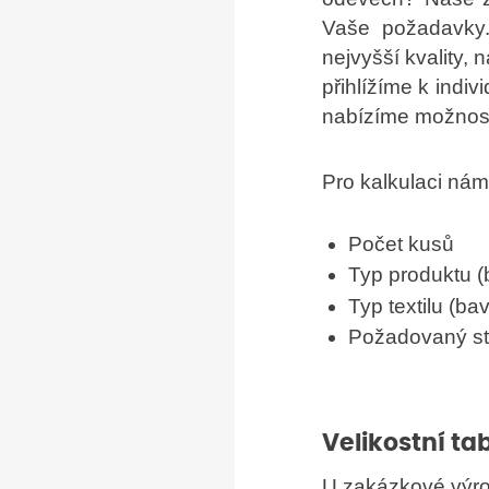
Vaše požadavky.
nejvyšší kvality, 
přihlížíme k indi
nabízíme možnost 
Pro kalkulaci ná
Počet kusů
Typ produktu (
Typ textilu (ba
Požadovaný stř
Velikostní t
U zakázkové výrob