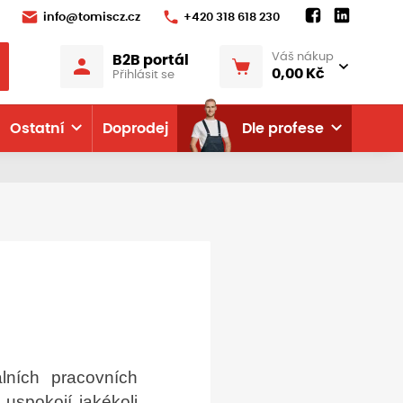
info@tomiscz.cz
+420 318 618 230
Váš nákup
B2B portál
0,00 Kč
Přihlásit se
Ostatní
Doprodej
Dle profese
álních pracovních
spokojí jakékoli