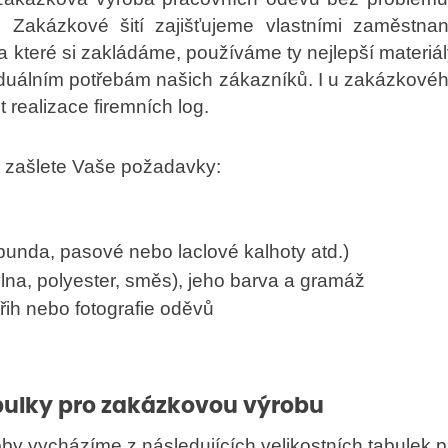
 Zakázkové šití zajišťujeme vlastními zaměstnan
na které si zakládáme, používáme ty nejlepší materiál
viduálním potřebám našich zákazníků. I u zakázkové
realizace firemních log.
m zašlete Vaše požadavky:
bunda, pasové nebo laclové kalhoty atd.)
vlna, polyester, směs), jeho barva a gramáž
ih nebo fotografie oděvů
abulky pro zakázkovou výrobu
y vycházíme z následujících velikostních tabulek 