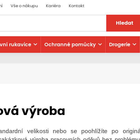
ní
Vše o nákupu
Kariéra
Kontakt
Hledat
vní rukavice
Ochranné pomůcky
Drogerie
ová výroba
andardní velikosti nebo se poohlížíte po origin
akázková výroba pracovních oděvů bez problému u