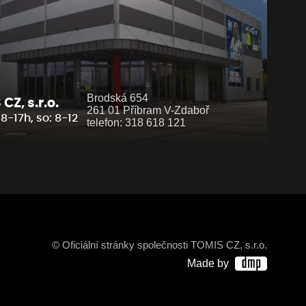
Brodská 654
CZ, s.r.o.
261 01 Příbram V-Zdaboř
8-17h, so: 8-12
telefon: 318 618 121
© Oficiální stránky společnosti TOMIS CZ, s.r.o.
Made by