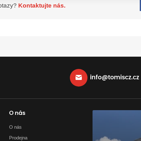
otazy?
Kontaktujte nás.
info@tomiscz.cz
O nás
O nás
Prodejna