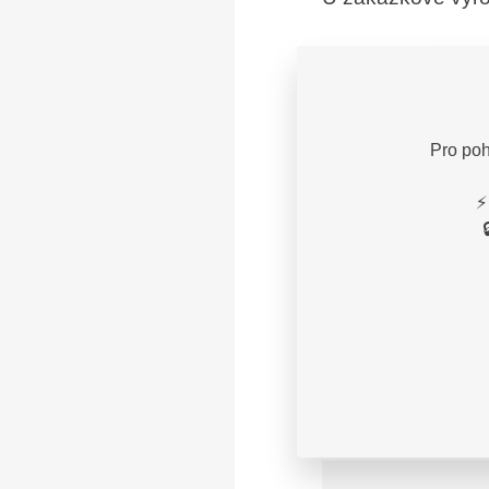
Rozměry těla dle 
přidávání míry n
Pro poh
⚡