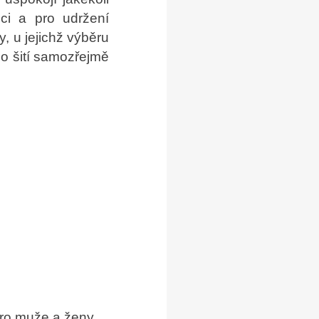
ci a pro udržení
y, u jejichž výběru
ho šití samozřejmě
pro muže a ženy.