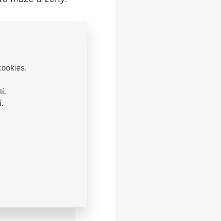
těle bez
cookies.
í.
.