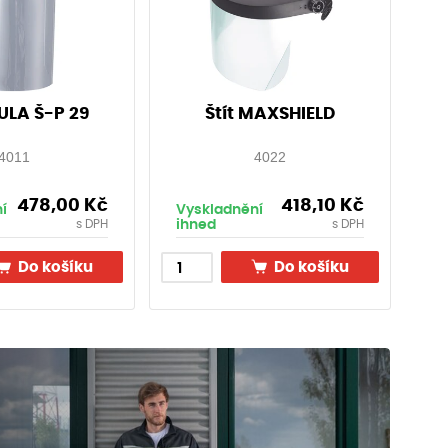
KULA Š-P 29
Štít MAXSHIELD
4011
4022
478,00
Kč
418,10
Kč
í
Vyskladnění
ihned
s DPH
s DPH
Do košíku
Do košíku