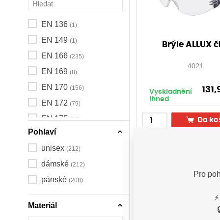
EN 136
(1)
EN 149
(1)
Brýle ALLUX č
EN 166
(235)
4021
EN 169
(8)
EN 170
(156)
131
Vyskladnění
ihned
EN 172
(79)
EN 175
(10)
Do ko
Pohlaví
EN 207
(1)
unisex
(212)
EN 208
(1)
dámské
(212)
EN 352
(4)
Pro poh
pánské
(208)
EN 379
(3)
EN 397
⚡
(6)
Materiál
EN 812
(1)