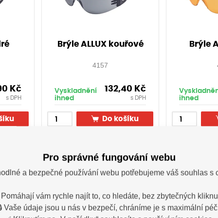
iré
Brýle ALLUX kouřové
Brýle 
4157
,90
Kč
132,40
Kč
Vyskladnění
Vyskladněn
ihned
ihned
s DPH
s DPH
šíku
Do košíku
Pro správné fungování webu
odlné a bezpečné používání webu potřebujeme váš souhlas s 
 Pomáhají vám rychle najít to, co hledáte, bez zbytečných kliknut
🔒 Vaše údaje jsou u nás v bezpečí, chráníme je s maximální péčí