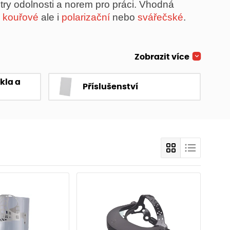
try odolnosti a norem pro práci. Vhodná
,
kouřové
ale i
polarizační
nebo
svářečské
.
Zobrazit více
kla a
Příslušenství