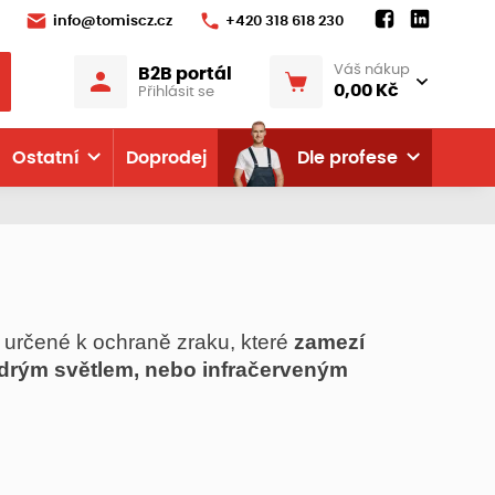
info@tomiscz.cz
+420 318 618 230
Váš nákup
B2B portál
0,00 Kč
Přihlásit se
Ostatní
Doprodej
Dle profese
 určené k ochraně zraku, které
zamezí
drým světlem, nebo infračerveným