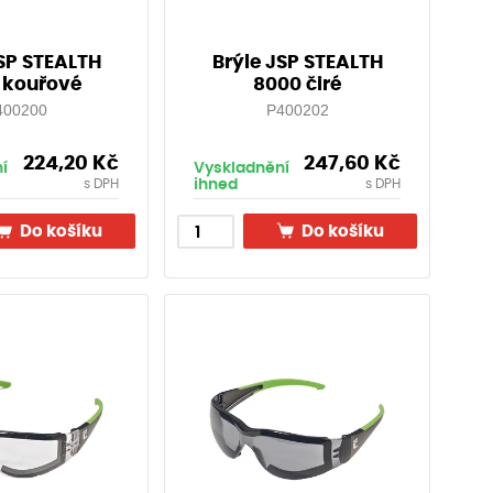
JSP STEALTH
Brýle JSP STEALTH
 kouřové
8000 čiré
400200
P400202
224,20
Kč
247,60
Kč
í
Vyskladnění
ihned
s DPH
s DPH
Do košíku
Do košíku