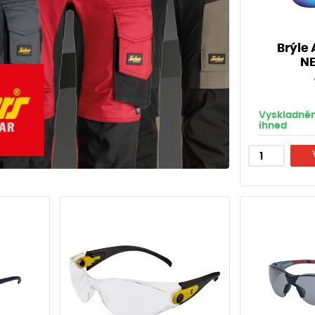
Brýle
NE
Vyskladněn
ihned