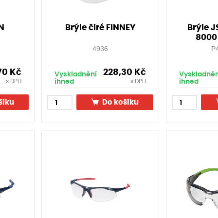
N
Brýle čiré FINNEY
Brýle 
8000
4936
P
,70
Kč
228,30
Kč
Vyskladnění
Vyskladněn
ihned
ihned
s DPH
s DPH
šíku
Do košíku