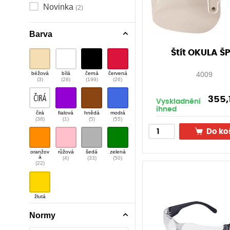
Novinka
(2)
Barva
Štít OKULA ŠP
béžová
bílá
černá
červená
4009
(3)
(28)
(199)
(26)
355,
Vyskladnění
ihned
čirá
fialová
hnědá
modrá
(38)
(1)
(5)
(55)
Do ko
oranžov
růžová
šedá
zelená
á
(4)
(33)
(50)
(22)
žlutá
(29)
Normy