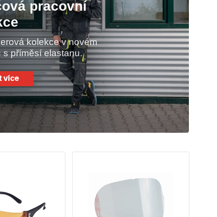
čová pracovní
kce
lerová kolekce v novém
 s příměsí elastanu.
it více