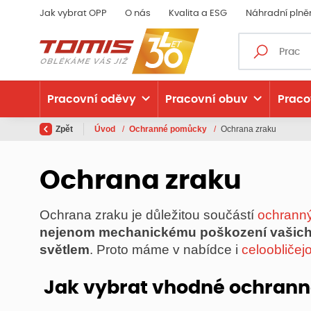
Jak vybrat OPP
O nás
Kvalita a ESG
Náhradní plně
Pracovní oděvy
Pracovní obuv
Praco
Zpět
Úvod
/
Ochranné pomůcky
/
Ochrana zraku
Ochrana zraku
Ochrana zraku je důležitou součástí
ochrann
nejenom mechanickému poškození vašich 
světlem
. Proto máme v nabídce i
celoobličejo
Jak vybrat vhodné ochranné