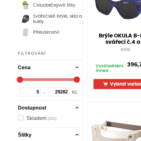
Celoobličejové štíty
Svářečské brýle, skla a
kukly
Příslušenství
Brýle OKULA B-
svářecí č.4 a
4006
FILTROVÁNÍ
396,
Vyskladnění
Cena
ihned
Vybrat varia
-
Kč
Dostupnost
Skladem
(311)
Štítky