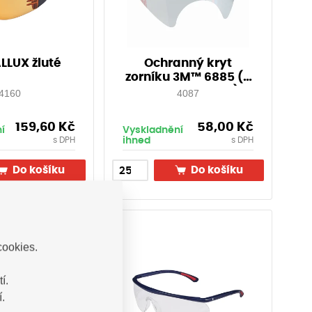
ALLUX žluté
Ochranný kryt
zorníku 3M™ 6885 (k
masce 3M 6000)
4160
4087
159,60
Kč
58,00
Kč
í
Vyskladnění
ihned
s DPH
s DPH
Do košíku
Do košíku
cookies.
í.
.