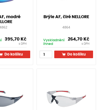
 AF, modré
Brýle AF, čiré NELLORE
LLORE
4862
4864
395,70
Kč
264,70
Kč
í
Vyskladnění
ihned
s DPH
s DPH
Do košíku
Do košíku