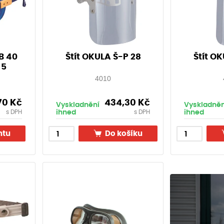
B 40
Štít OKULA Š-P 28
Štít O
 5
4010
70
Kč
434,30
Kč
Vyskladnění
Vyskladněn
ihned
ihned
s DPH
s DPH
ntu
Do košíku