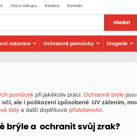
ní
Vše o nákupu
Kariéra
Kontakt
Hledat
vní rukavice
Ochranné pomůcky
Drogerie
ých pomůcek
při jakékoliv práci.
Ochranné brýle
jsou
očí, ale i poškození způsobené UV zářením, mo
vé štíty
a další doplňkové
příslušenství
.
 brýle a ochranit svůj zrak?