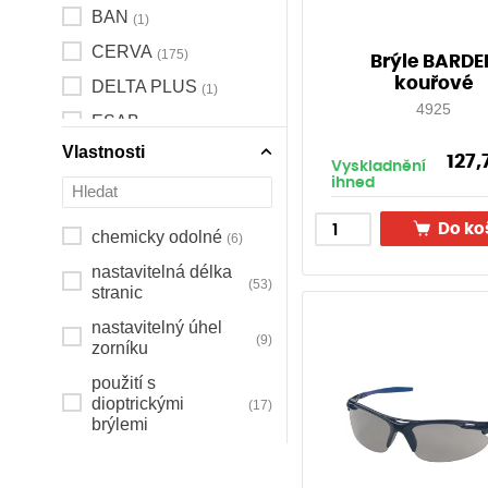
BAN
(1)
CERVA
(175)
Brýle BARDE
kouřové
DELTA PLUS
(1)
4925
ESAB
(11)
Vlastnosti
JSP
(60)
127
Vyskladnění
ihned
UVEX
(2)
Do ko
chemicky odolné
(6)
nastavitelná délka
(53)
stranic
nastavitelný úhel
(9)
zorníku
použití s
dioptrickými
(17)
brýlemi
svářečské
(10)