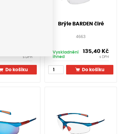
RGUS IS, čiré
Brýle BARDEN čiré
4644
4663
185,70
Kč
135,40
Kč
í
Vyskladnění
ihned
s DPH
s DPH
Do košíku
Do košíku