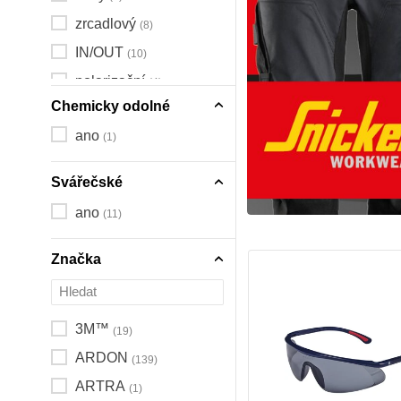
zrcadlový
(8)
IN/OUT
(10)
polarizační
(4)
Chemicky odolné
oranžový
(3)
ano
(1)
zelený
(5)
hnědý
(4)
Svářečské
IR na svařování
(5)
ano
(11)
Značka
3M™
(19)
ARDON
(139)
ARTRA
(1)