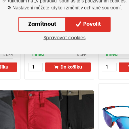
✅ Kliknutím na „V pořádku“ souhlasíte s používáním cookies.
⚙️ Nastavení můžete kdykoli změnit v ochraně soukromí.
E
Brýle ROZELLE čiré
Brýle FE
Zamítnout
Povolit
4477
Spravovat cookies
70
Kč
147,10
Kč
Vyskladnění
Vyskladněn
ihned
ihned
s DPH
s DPH
šíku
Do košíku