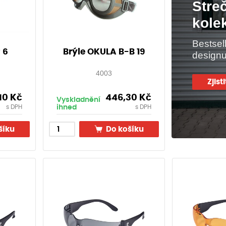
Stre
kole
Bestsel
 6
Brýle OKULA B-B 19
designu
4003
Zjist
10
Kč
446,30
Kč
Vyskladnění
ihned
s DPH
s DPH
šíku
Do košíku