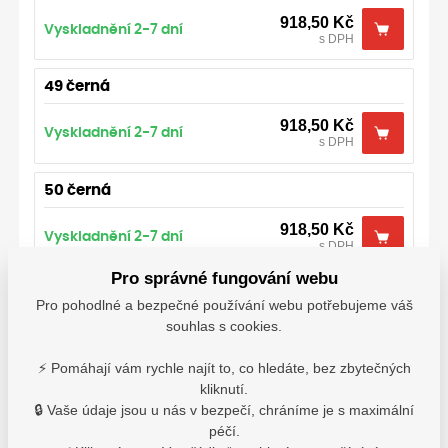
918,50
Kč
Vyskladnění 2-7 dní
s DPH
49 černá
918,50
Kč
Vyskladnění 2-7 dní
s DPH
50 černá
918,50
Kč
Vyskladnění 2-7 dní
s DPH
Pro správné fungování webu
35 černá
Pro pohodlné a bezpečné používání webu potřebujeme váš
souhlas s cookies.
918,50
Kč
Vyskladnění 2-7 dní
s DPH
⚡ Pomáhají vám rychle najít to, co hledáte, bez zbytečných
kliknutí.
37 černá
🔒 Vaše údaje jsou u nás v bezpečí, chráníme je s maximální
péčí.
918,50
Kč
Vyskladnění 2-7 dní