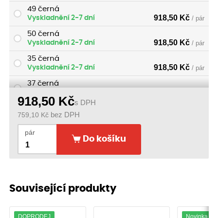
49 černá
918,50
Kč
Vyskladnění 2-7 dní
/ pár
50 černá
918,50
Kč
Vyskladnění 2-7 dní
/ pár
35 černá
918,50
Kč
Vyskladnění 2-7 dní
/ pár
37 černá
918,50
Kč
Vyskladnění 2-7 dní
/ pár
918,50
Kč
s DPH
38 černá
759,10
Kč
bez DPH
918,50
Kč
Vyskladnění ihned
/ pár
pár
39 černá
Do košíku
918,50
Kč
Vyskladnění ihned
/ pár
40 černá
918,50
Kč
Vyskladnění ihned
/ pár
41 černá
Související produkty
918,50
Kč
Vyskladnění ihned
/ pár
42 černá
918,50
Kč
Vyskladnění ihned
DOPRODEJ
Novinka
/ pár