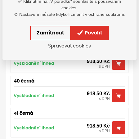
✅ Kliknutím na „V pořádku“ souhlasíte s používáním
s DPH
cookies.
⚙️ Nastavení můžete kdykoli změnit v ochraně soukromí.
38 černá
918,50
Kč
Vyskladnění ihned
Zamítnout
Povolit
s DPH
Spravovat cookies
39 černá
918,50
Kč
Vyskladnění ihned
s DPH
40 černá
918,50
Kč
Vyskladnění ihned
s DPH
41 černá
918,50
Kč
Vyskladnění ihned
s DPH