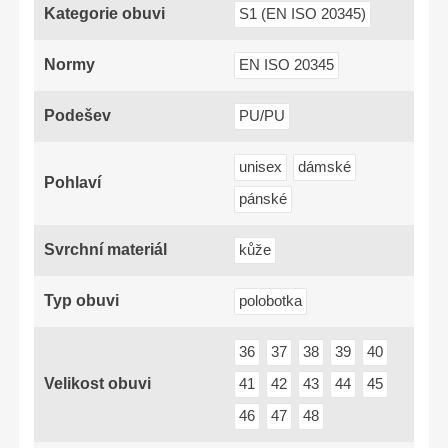
Kategorie obuvi
S1 (EN ISO 20345)
Normy
EN ISO 20345
Podešev
PU/PU
unisex
dámské
Pohlaví
pánské
Svrchní materiál
kůže
Typ obuvi
polobotka
36
37
38
39
40
Velikost obuvi
41
42
43
44
45
46
47
48