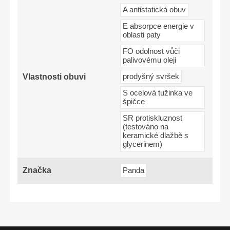
A antistatická obuv
E absorpce energie v
oblasti paty
FO odolnost vůči
palivovému oleji
Vlastnosti obuvi
prodyšný svršek
S ocelová tužinka ve
špičce
SR protiskluznost
(testováno na
keramické dlažbě s
glycerinem)
Značka
Panda