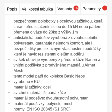
16
10
Varianty
Parametry
Popis
Velikostní tabulka
bezpečnostní polobotky s ocelovou tužinkou, která
chrání před stlačením silou do 15 kN nebo pádem
břemena o váze do 20kg z výšky 1m
antistatická podešev vyrobena z dvouhustotního
polyuretanu garantuje nejenom komfort, ale i
bezpečí díky protiskluzným vlastnostem podrážky,
která je navíc rezistentní olejům a oděru
svršek obuvi je vyrobený z přírodní kůže Barton a
vnitřní podšívka z prodyšného materiálu Airnet
Mesh
tento model patří do kolekce Basic Neos
vyrobeno v EU
materiál tužinky: ocel
svrchní materiál: štípaná kůže
materiál podešve: dvouhustotní polyuretan
materiál podšívky: polyester mesh
normy: EN ISO 20345 (S1 SRC)