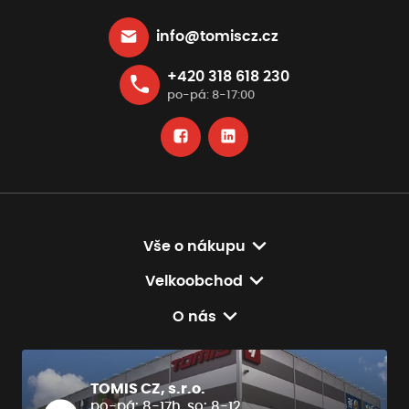
info@tomiscz.cz
+420 318 618 230
po-pá: 8-17:00
Vše o nákupu
Velkoobchod
O nás
TOMIS CZ, s.r.o.
po-pá: 8-17h, so: 8-12