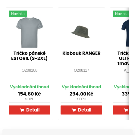
Novinka
Novinka
Tričko pánské
Klobouk RANGER
Tričko 
ESTORIL (S-2XL)
ULTRIT
tmavě 
O208108
O208117
A_000
Vyskladnění ihned
Vyskladnění ihned
Vyskladně
154,60
Kč
294,00
Kč
335,
s DPH
s DPH
s D
Detail
Detail
De