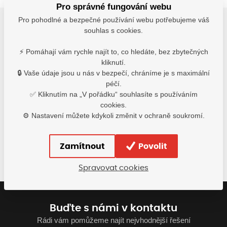
Pro správné fungování webu
Pro pohodlné a bezpečné používání webu potřebujeme váš
souhlas s cookies.
Popis
⚡ Pomáhají vám rychle najít to, co hledáte, bez zbytečných
kliknutí.
kožená kovářská zástěra do pasu
🔒 Vaše údaje jsou u nás v bezpečí, chráníme je s maximální
péčí.
materiál:
hovězí štípenka
, kevlarové švy
✅ Kliknutím na „V pořádku“ souhlasíte s používáním
barva:
šedá
cookies.
norma:
EN 13688, EN 11611 A1
⚙️ Nastavení můžete kdykoli změnit v ochraně soukromí.
velikost:
68 x 58 cm
H12008
Zamítnout
Povolit
Spravovat cookies
Buďte s námi v kontaktu
Rádi vám pomůžeme najít nejvhodnější řešení