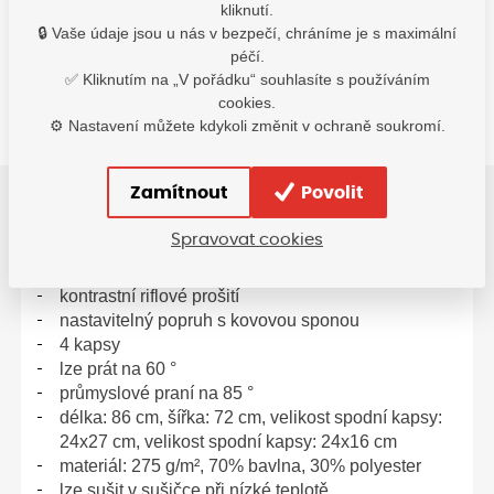
kliknutí.
s DPH
s DPH
s D
🔒 Vaše údaje jsou u nás v bezpečí, chráníme je s maximální
péčí.
Detail
Detail
Do 
✅ Kliknutím na „V pořádku“ souhlasíte s používáním
cookies.
⚙️ Nastavení můžete kdykoli změnit v ochraně soukromí.
Zamítnout
Povolit
Spravovat cookies
Popis
kontrastní riflové prošití
nastavitelný popruh s kovovou sponou
4 kapsy
lze prát na 60 °
průmyslové praní na 85 °
délka: 86 cm, šířka: 72 cm, velikost spodní kapsy:
24x27 cm, velikost spodní kapsy: 24x16 cm
materiál: 275 g/m², 70% bavlna, 30% polyester
lze sušit v sušičce při nízké teplotě