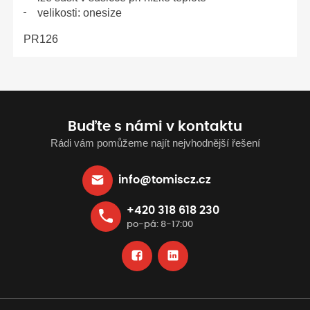
velikosti: onesize
PR126
Buďte s námi v kontaktu
Rádi vám pomůžeme najít nejvhodnější řešení
info@tomiscz.cz
+420 318 618 230
po-pá: 8-17:00