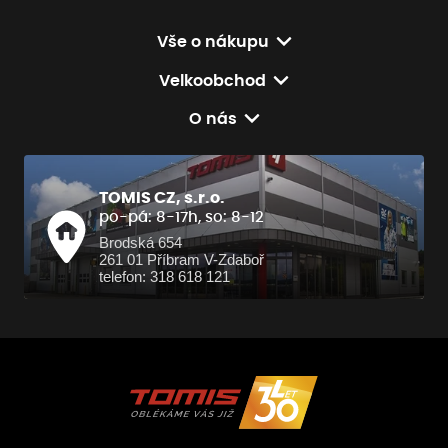
Vše o nákupu
Velkoobchod
O nás
TOMIS CZ, s.r.o.
po-pá: 8-17h, so: 8-12
Brodská 654
261 01 Příbram V-Zdaboř
telefon: 318 618 121