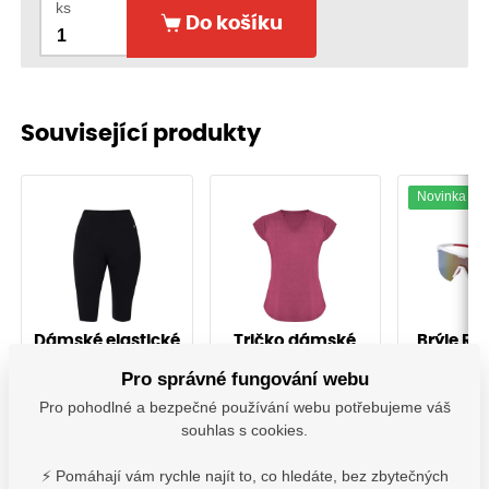
ks
Do košíku
Související produkty
Novinka
Dámské elastické
Tričko dámské
Brýle RA
kalhoty 3/4 ALDRI
AVUS
Pro správné fungování webu
černé
A_0000798
O207138
A_000
Pro pohodlné a bezpečné používání webu potřebujeme váš
souhlas s cookies.
Vyskladnění ihned
Vyskladnění ihned
Vyskladně
⚡ Pomáhají vám rychle najít to, co hledáte, bez zbytečných
315,40
Kč
172,10
Kč
605,