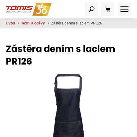
Úvod
/
Textil a oděvy
/
Zástěra denim s laclem PR126
Zástěra denim s laclem
PR126