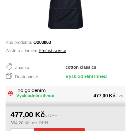
Kód produktu:
O203863
Zástěra s laclem
Přečíst si více
cotton classics
Značka:
Dostupnost:
Vyskladnění ihned
indigo denim
477,00
Kč
Vyskladnění ihned
/ ks
477,00
Kč
s DPH
394,20
Kč
bez DPH