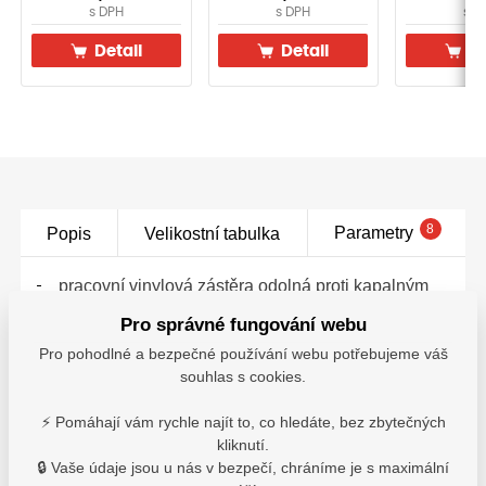
s DPH
s DPH
s D
Detail
Detail
De
8
Parametry
Popis
Velikostní tabulka
pracovní vinylová zástěra odolná proti kapalným
chemikáliím, olejům a tukům
Pro správné fungování webu
vhodná pro styk s potravinami
Pro pohodlné a bezpečné používání webu potřebujeme váš
barva bílá
souhlas s cookies.
materiál: 100% PVC
rozměry: UNI (115 x 90 cm)
⚡ Pomáhají vám rychle najít to, co hledáte, bez zbytečných
normy: EN ISO 13688, EN
kliknutí.
14605 (Type_PB_[4]), FOOD CONTACT
🔒 Vaše údaje jsou u nás v bezpečí, chráníme je s maximální