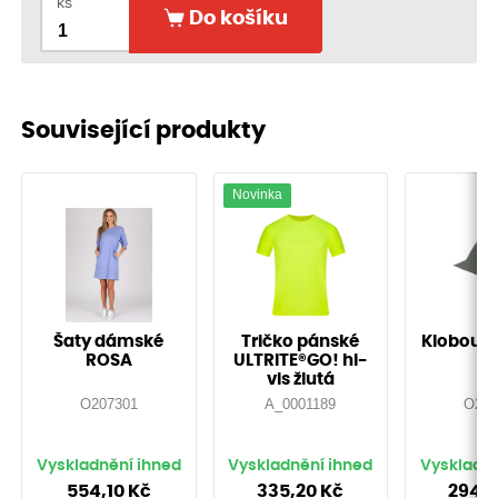
ks
Do košíku
Související produkty
Novinka
Šaty dámské
Tričko pánské
Klobouk
ROSA
ULTRITE®GO! hi-
vis žlutá
O207301
A_0001189
O208
Vyskladnění ihned
Vyskladnění ihned
Vyskladně
554,10
Kč
335,20
Kč
294,