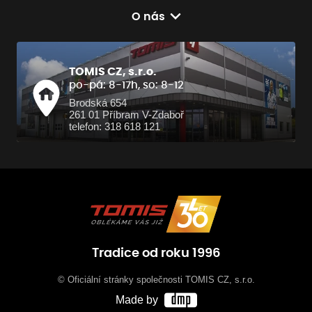
O nás
TOMIS CZ, s.r.o.
po-pá: 8-17h, so: 8-12
Brodská 654
261 01 Příbram V-Zdaboř
telefon: 318 618 121
Tradice od roku 1996
© Oficiální stránky společnosti TOMIS CZ, s.r.o.
Made by