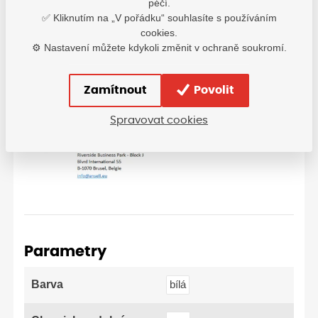
péčí.
0313001680999
✅ Kliknutím na „V pořádku“ souhlasíte s používáním
cookies.
⚙️ Nastavení můžete kdykoli změnit v ochraně soukromí.
Velikostní tabulka: Ansell
Zamítnout
Povolit
Spravovat cookies
Parametry
Barva
bílá