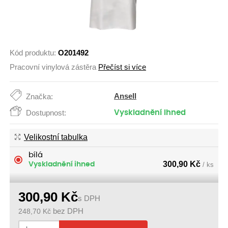
Kód produktu:
O201492
Pracovní vinylová zástěra
Přečíst si více
Ansell
Značka:
Dostupnost:
Vyskladnění ihned
Velikostní tabulka
bílá
300,90
Kč
Vyskladnění ihned
/ ks
300,90
Kč
s DPH
248,70
Kč
bez DPH