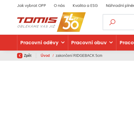
Jak vybrat OPP
O nás
Kvalita a ESG
Náhradní plně
Pracovní oděvy
Pracovní obuv
Praco
Zpět
Úvod
/
zakončení RIDGEBACK 5cm