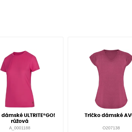
o dámské ULTRITE®GO!
Tričko dámské A
růžová
A_0001188
O207138