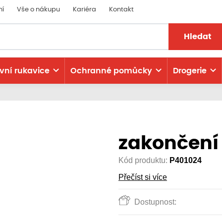
ní
Vše o nákupu
Kariéra
Kontakt
Hledat
vní rukavice
Ochranné pomůcky
Drogerie
zakončení
Kód produktu:
P401024
Přečíst si více
Dostupnost: