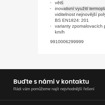
větší reflexní plocha ve
inovativní využití termop
viditelnost nejnovější p
BS EN1824: 201
varianty zpomalovacích p
km/h
9910006299999
Buďte s námi v kontaktu
Rádi vám pomůžeme najít nejvhodnější řešení