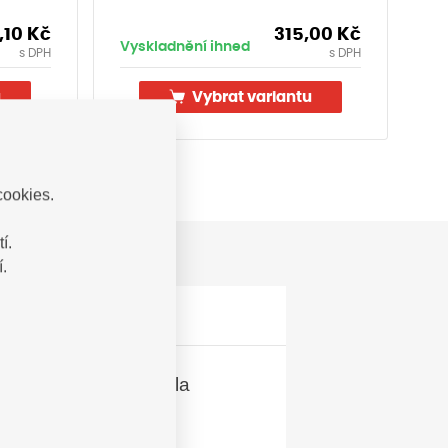
,10
Kč
315,00
Kč
Vyskladnění ihned
Vy
s DPH
s DPH
u
Vybrat variantu
cookies.
í.
.
lost vozidla a zvýšila
ontáži