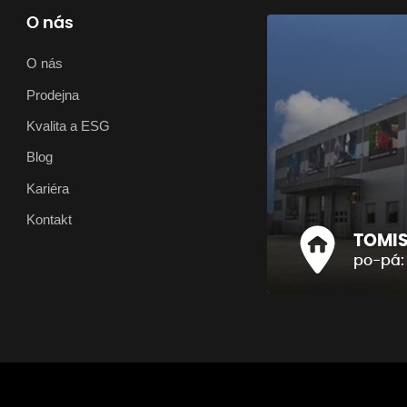
O nás
O nás
Prodejna
Kvalita a ESG
Blog
Kariéra
Kontakt
TOMIS 
po-pá: 