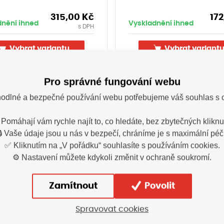
315,00
Kč
172
dnění ihned
Vyskladnění ihned
s DPH
Vybrat variantu
Vybrat variant
Pro správné fungování webu
odlné a bezpečné používání webu potřebujeme váš souhlas s 
 Pomáhají vám rychle najít to, co hledáte, bez zbytečných kliknut
🔒 Vaše údaje jsou u nás v bezpečí, chráníme je s maximální péčí
✅ Kliknutím na „V pořádku“ souhlasíte s používáním cookies.
Popis
⚙️ Nastavení můžete kdykoli změnit v ochraně soukromí.
Zamítnout
Povolit
prahů Ridgeback™ je navržena tak, aby snížila rych
a obchodních zónách
Spravovat cookies
 pro snadné připojení; udržuje stabilitu před a po m