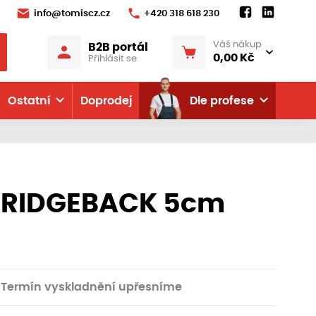
info@tomiscz.cz
+420 318 618 230
Váš nákup
B2B portál
0,00 Kč
Přihlásit se
Ostatní
Doprodej
Dle profese
 RIDGEBACK 5cm
Termín vyskladnění upřesníme