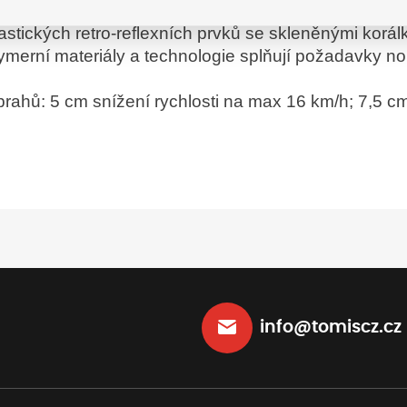
 srovnání s tradičními typy zpomalovacích prahů
lastických retro-reflexních prvků se skleněnými korál
olymerní materiály a technologie splňují požadavky
rahů: 5 cm snížení rychlosti na max 16 km/h; 7,5 cm
info@tomiscz.cz