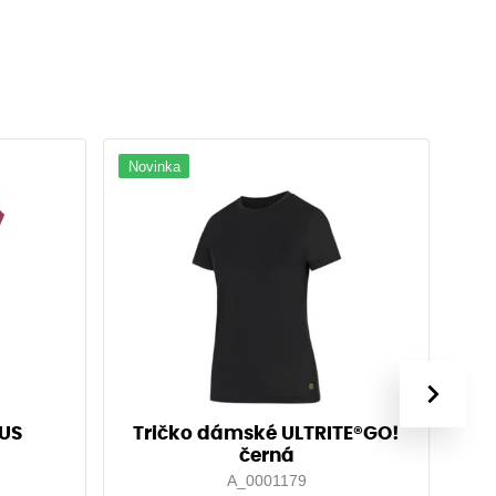
Novinka
›
VUS
Tričko dámské ULTRITE®GO!
Č
černá
A_0001179