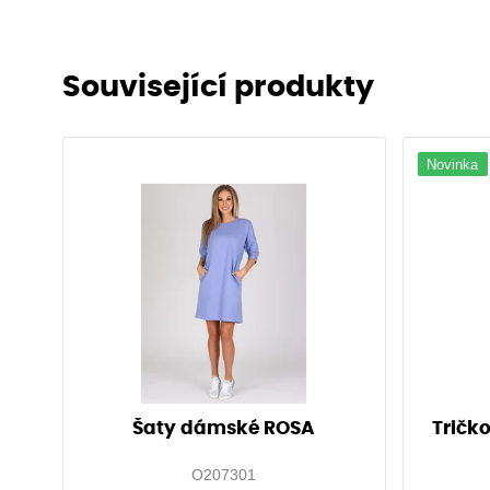
Související produkty
Novinka
Šaty dámské ROSA
Tričk
O207301