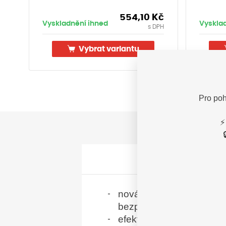
554,10
Kč
Vyskladnění ihned
Vyskla
s DPH
Vybrat variantu
Pro poh
⚡
nová řada zpomalovacích 
bezpečnost v obytných 
efektivní zámkový systém