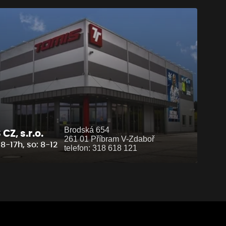
Brodská 654
CZ, s.r.o.
261 01 Příbram V-Zdaboř
8-17h, so: 8-12
telefon: 318 618 121