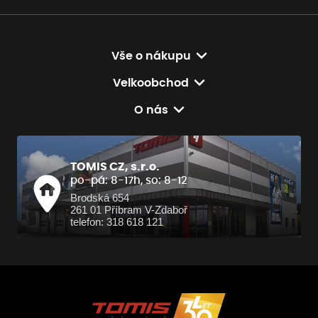
Vše o nákupu
Velkoobchod
O nás
TOMIS CZ, s.r.o.
po-pá: 8-17h, so: 8-12
Brodská 654
261 01 Příbram V-Zdaboř
telefon: 318 618 121