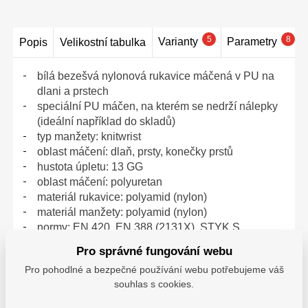
5
8
Varianty
Parametry
Popis
Velikostní tabulka
bílá bezešvá nylonová rukavice máčená v PU na
dlani a prstech
speciální PU máčen, na kterém se nedrží nálepky
(ideální například do skladů)
typ manžety: knitwrist
oblast máčení: dlaň, prsty, konečky prstů
hustota úpletu: 13 GG
oblast máčení: polyuretan
materiál rukavice: polyamid (nylon)
materiál manžety: polyamid (nylon)
normy: EN 420, EN 388 (2131X), STYK S
POTRAVINAMI
Pro správné fungování webu
0108025299
Pro pohodlné a bezpečné používání webu potřebujeme váš
souhlas s cookies.