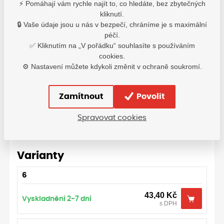
⚡ Pomáhají vám rychle najít to, co hledáte, bez zbytečných
kliknutí.
🔒 Vaše údaje jsou u nás v bezpečí, chráníme je s maximální
Velikostní tabulka: Tomas Bodero
péčí.
✅ Kliknutím na „V pořádku“ souhlasíte s používáním
cookies.
⚙️ Nastavení můžete kdykoli změnit v ochraně soukromí.
Zamítnout
Povolit
Spravovat cookies
Varianty
6
43,40
Kč
Vyskladnění 2-7 dní
s DPH