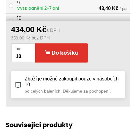
9
43,40
Kč
Vyskladnění 2-7 dní
/ pár
10
43,40
Kč
Vyskladnění 2-7 dní
/ pár
434,00
Kč
s DPH
359,00
Kč
bez DPH
pár
Do košíku
Zboží je možné zakoupit pouze v násobcích
10
po celých baleních. Děkujeme za pochopení.
Související produkty