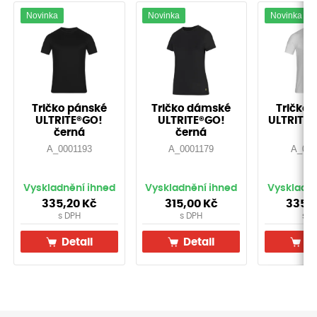
Novinka
Novinka
Novinka
Tričko pánské
Tričko dámské
Tričko 
ULTRITE®GO!
ULTRITE®GO!
ULTRITE®
černá
černá
A_0001193
A_0001179
A_000
Vyskladnění ihned
Vyskladnění ihned
Vyskladně
335,20
Kč
315,00
Kč
335,
s DPH
s DPH
s D
Detail
Detail
De