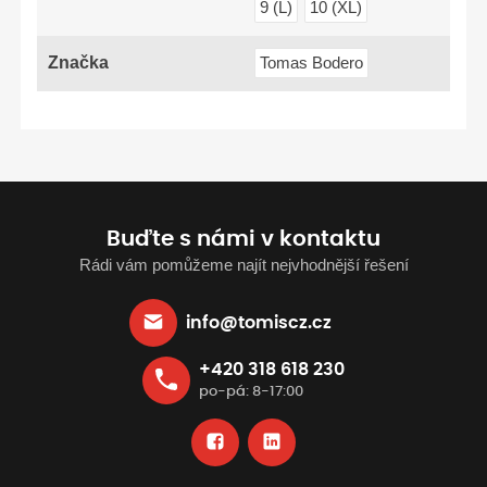
9 (L)
10 (XL)
Značka
Tomas Bodero
Buďte s námi v kontaktu
Rádi vám pomůžeme najít nejvhodnější řešení
info@tomiscz.cz
+420 318 618 230
po-pá: 8-17:00