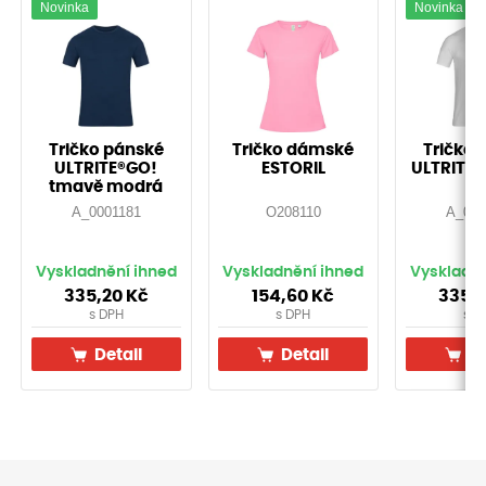
Novinka
Novinka
Tričko pánské
Tričko dámské
Tričko 
ULTRITE®GO!
ESTORIL
ULTRITE®
tmavě modrá
A_0001181
O208110
A_000
Vyskladnění ihned
Vyskladnění ihned
Vyskladně
335,20
Kč
154,60
Kč
335,
s DPH
s DPH
s D
Detail
Detail
De