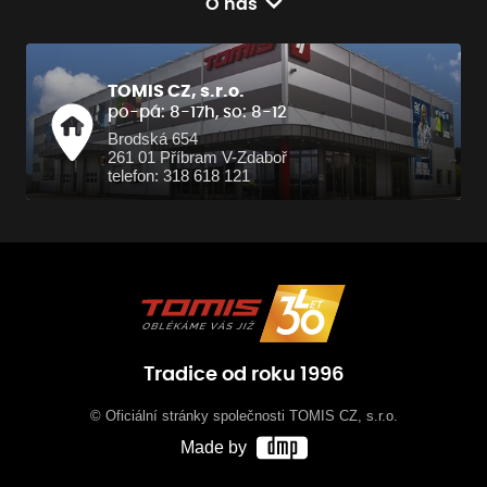
O nás
TOMIS CZ, s.r.o.
po-pá: 8-17h, so: 8-12
Brodská 654
261 01 Příbram V-Zdaboř
telefon: 318 618 121
Tradice od roku 1996
© Oficiální stránky společnosti TOMIS CZ, s.r.o.
Made by