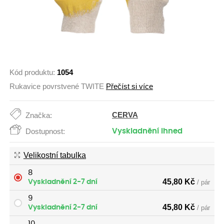
Kód produktu:
1054
Rukavice povrstvené TWITE
Přečíst si více
CERVA
Značka:
Dostupnost:
Vyskladnění ihned
Velikostní tabulka
8
45,80
Kč
Vyskladnění 2-7 dní
/ pár
9
45,80
Kč
Vyskladnění 2-7 dní
/ pár
10