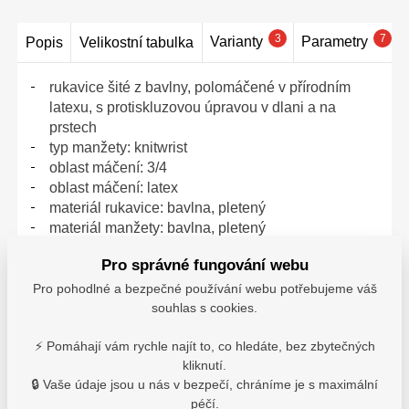
3
7
Varianty
Parametry
Popis
Velikostní tabulka
rukavice šité z bavlny, polomáčené v přírodním
latexu, s protiskluzovou úpravou v dlani a na
prstech
typ manžety: knitwrist
oblast máčení: 3/4
oblast máčení: latex
materiál rukavice: bavlna, pletený
materiál manžety: bavlna, pletený
normy: EN ISO 21420, EN
Pro správné fungování webu
388 (3121X), EN_407 (X1XXXX)
Pro pohodlné a bezpečné používání webu potřebujeme váš
0107000199100
souhlas s cookies.
⚡ Pomáhají vám rychle najít to, co hledáte, bez zbytečných
kliknutí.
🔒 Vaše údaje jsou u nás v bezpečí, chráníme je s maximální
Velikostní tabulka: Cerva
péčí.