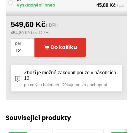
45,80
Kč
Vyskladnění ihned
/ pár
549,60
Kč
s DPH
454,80
Kč
bez DPH
pár
Do košíku
Zboží je možné zakoupit pouze v násobcích
12
po celých baleních. Děkujeme za pochopení.
Související produkty