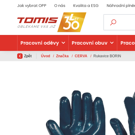
Jak vybrat OPP
O nás
Kvalita a ESG
Náhradní plně
Pracovní oděvy
Pracovní obuv
Praco
Zpět
Úvod
/
Značka
/
CERVA
/
Rukavice BORIN