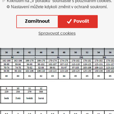
✅ Kliknutím na „V pořádku“ souhlasíte s používáním cookies.
⚙️ Nastavení můžete kdykoli změnit v ochraně soukromí.
Zamítnout
Povolit
Spravovat cookies