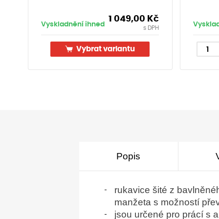
1 049,00
Kč
Vyskladnění ihned
Vyskla
s DPH
Vybrat variantu
Popis
rukavice šité z bavlněnéh
manžeta s možností přev
jsou určené pro prácí s 