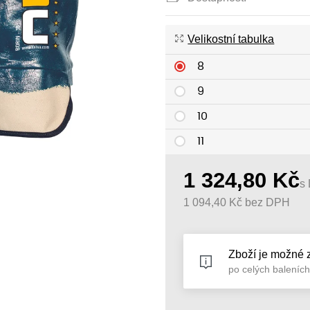
Velikostní tabulka
8
9
10
11
1 324,80
Kč
s
1 094,40
Kč
bez DPH
Zboží je možné 
po celých baleníc