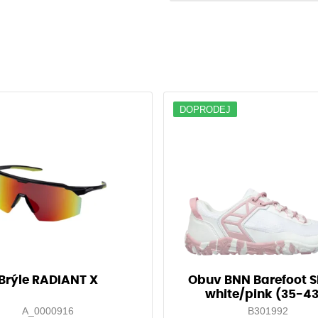
DOPRODEJ
Brýle RADIANT X
Obuv BNN Barefoot 
white/pink (35-4
Doprodej!
A_0000916
B301992