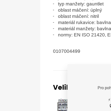
typ manžety: gauntlet
oblast máčení: úplný
oblast máčení: nitril
materiál rukavice: bavlna
materiál manžety: bavlna
normy: EN ISO 21420, E
0107004499
Velikostní tabul
Pro poh
⚡