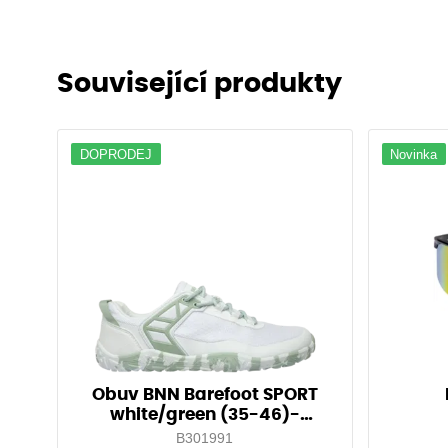
Související produkty
DOPRODEJ
Novinka
Obuv BNN Barefoot SPORT
white/green (35-46)-
Doprodej!
B301991