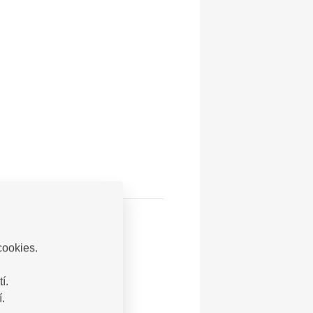
cookies.
í.
.