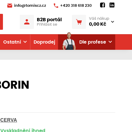
info@tomiscz.cz
+420 318 618 230
Váš nákup
B2B portál
0,00 Kč
Přihlásit se
Ostatní
Doprodej
Dle profese
BORIN
CERVA
Vyskladnění ihned