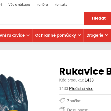
ní
Vše o nákupu
Kariéra
Kontakt
Hledat
vní rukavice
Ochranné pomůcky
Drogerie
Rukavice 
Kód produktu:
1433
1433
Přečíst si více
Značka:
Dostupnost: