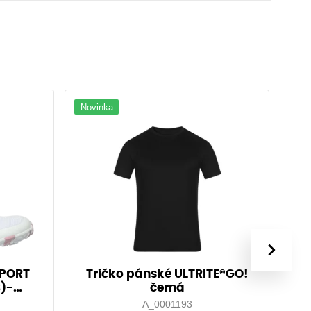
Novinka
›
SPORT
Tričko pánské ULTRITE®GO!
3)-
černá
A_0001193