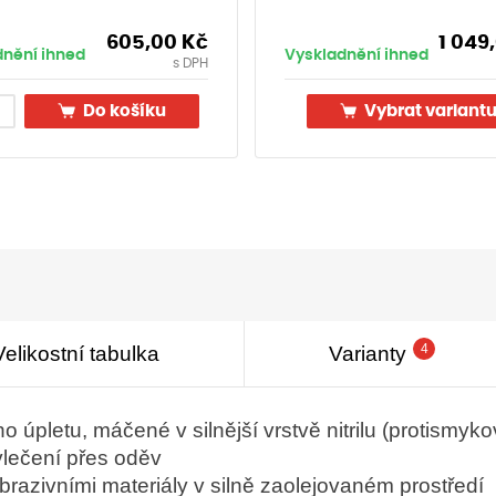
605,00
Kč
1 049
dnění ihned
Vyskladnění ihned
s DPH
Do košíku
Vybrat variant
4
Velikostní tabulka
Varianty
o úpletu, máčené v silnější vrstvě nitrilu (protismyk
lečení přes oděv
abrazivními materiály v silně zaolejovaném prostředí