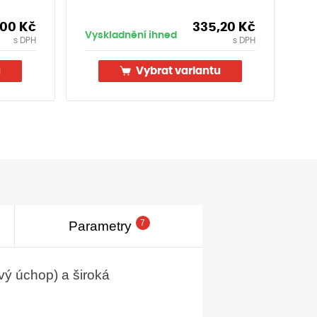
,00
Kč
335,20
Kč
Vyskladnění ihned
Vy
s DPH
s DPH
u
Vybrat variantu
7
Parametry
ový úchop) a široká