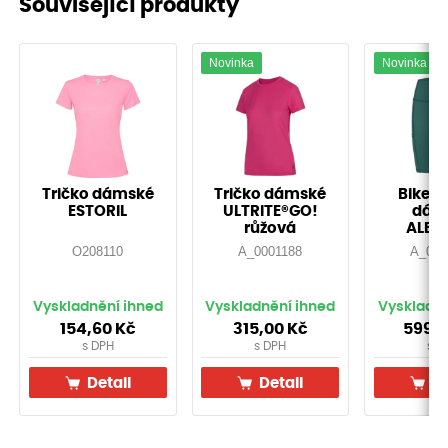
Související produkty
Novinka
Novinka
Tričko dámské
Tričko dámské
Biker 
ESTORIL
ULTRITE®GO!
dám
růžová
ALB
smara
O208110
A_0001188
A_000
Vyskladnění ihned
Vyskladnění ihned
Vyskladně
154,60
Kč
315,00
Kč
599,
s DPH
s DPH
s D
Detail
Detail
De