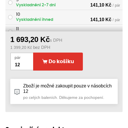
141,10
Kč
Vyskladnění 2-7 dní
/ pár
10
141,10
Kč
Vyskladnění ihned
/ pár
11
141,10
Kč
Vyskladnění ihned
/ pár
1 693,20
Kč
s DPH
1 399,20
Kč
bez DPH
pár
Do košíku
Zboží je možné zakoupit pouze v násobcích
12
po celých baleních. Děkujeme za pochopení.