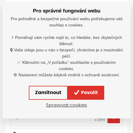
Pro správné fungování webu
Pro pohodlné a bezpečné používání webu potřebujeme váš
Velikostní tabulka: Ansell
souhlas s cookies.
⚡ Pomáhají vám rychle najít to, co hledáte, bez zbytečných
kliknutí.
🔒 Vaše údaje jsou u nás v bezpečí, chráníme je s maximální
péčí.
✅ Kliknutím na „V pořádku“ souhlasíte s používáním
cookies.
⚙️ Nastavení můžete kdykoli změnit v ochraně soukromí.
Varianty
Zamítnout
Povolit
7
Spravovat cookies
141,10
Kč
Vyskladnění 2-7 dní
s DPH