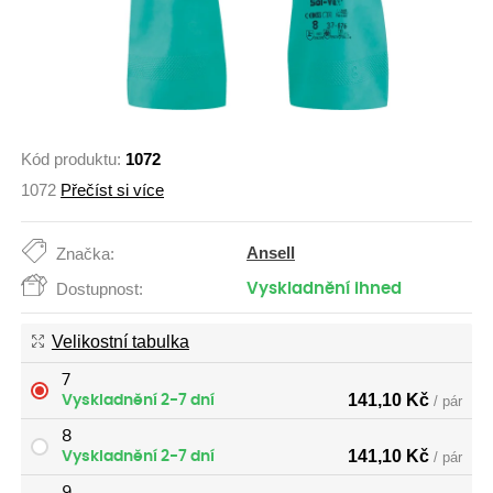
Kód produktu:
1072
1072
Přečíst si více
Ansell
Značka:
Dostupnost:
Vyskladnění ihned
Velikostní tabulka
7
141,10
Kč
Vyskladnění 2-7 dní
/ pár
8
141,10
Kč
Vyskladnění 2-7 dní
/ pár
9