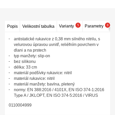
5
8
Varianty
Parametry
Popis
Velikostní tabulka
antistatické rukavice z 0,38 mm silného nitrilu, s
velurovou úpravou uvnitř, reliéfním povrchem v
dlani a na prstech
typ manžety: slip-on
bez silikonu
délka: 33 cm
materiál podšívky rukavice: nitril
materiál rukavice: nitril
materiál manžety: bavlna, pletený
normy: EN 388:2016 / 4101X, EN ISO 374-1:2016
Type A / JKLOPT, EN ISO 374-5:2016 / VIRUS
0110004999