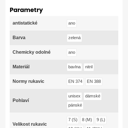
Parametry
antistatické
ano
Barva
zelená
Chemicky odolné
ano
Materiál
bavlna
nitril
Normy rukavic
EN 374
EN 388
unisex
dámské
Pohlaví
pánské
7 (S)
8 (M)
9 (L)
Velikost rukavic