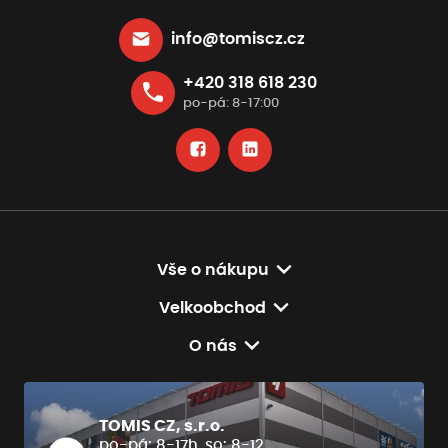
info@tomiscz.cz
+420 318 618 230
po-pá: 8-17:00
Vše o nákupu
Velkoobchod
O nás
TOMIS CZ, s.r.o.
po-pá: 8-17h, so: 8-12