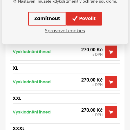
⚙️ Nastavení můžete kdykoli změnit v ochraně soukromí.
M
Zamítnout
Povolit
270,00
Kč
Vyskladnění 2-7 dní
s DPH
Spravovat cookies
L
270,00
Kč
Vyskladnění ihned
s DPH
XL
270,00
Kč
Vyskladnění ihned
s DPH
XXL
270,00
Kč
Vyskladnění ihned
s DPH
XXXL