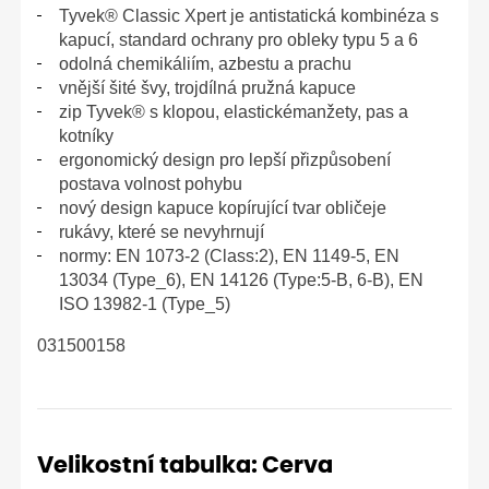
Tyvek® Classic Xpert je antistatická kombinéza s
kapucí, standard ochrany pro obleky typu 5 a 6
odolná chemikáliím, azbestu a prachu
vnější šité švy, trojdílná pružná kapuce
zip Tyvek® s klopou, elastickémanžety, pas a
kotníky
ergonomický design pro lepší přizpůsobení
postava volnost pohybu
nový design kapuce kopírující tvar obličeje
rukávy, které se nevyhrnují
normy: EN 1073-2 (Class:2), EN 1149-5, EN
13034 (Type_6), EN 14126 (Type:5-B, 6-B), EN
ISO 13982-1 (Type_5)
031500158
Velikostní tabulka: Cerva