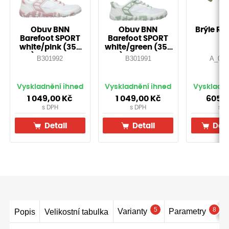
Obuv BNN
Obuv BNN
Brýle RA
Barefoot SPORT
Barefoot SPORT
white/pink (35-
white/green (35-
43)-Doprodej!
46)-Doprodej!
B301992
B301991
A_000
Vyskladnění ihned
Vyskladnění ihned
Vyskladně
1 049,00
Kč
1 049,00
Kč
605,
s DPH
s DPH
s D
Detail
Detail
Do 
5
8
Varianty
Parametry
Popis
Velikostní tabulka