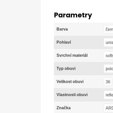
Parametry
čer
Barva
uni
Pohlaví
soft
Svrchní materiál
pol
Typ obuvi
36
Velikost obuvi
refl
Vlastnosti obuvi
AR
Značka