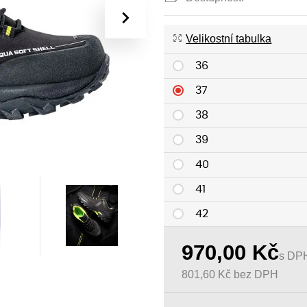
›
Velikostní tabulka
36
37
38
39
40
41
42
43
970,00
Kč
s DP
44
801,60
Kč
bez DPH
45