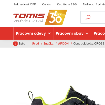
Jak vybrat OPP
O nás
Kvalita a ESG
Náhradní plně
Pracovní oděvy
Pracovní obuv
Praco
Zpět
Úvod
/
Značka
/
ARDON
/
Obuv polobotka CROSS