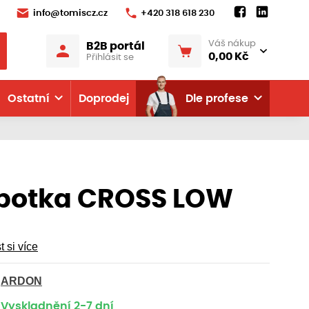
info@tomiscz.cz
+420 318 618 230
Váš nákup
B2B portál
0,00 Kč
Přihlásit se
Ostatní
Doprodej
Dle profese
botka CROSS LOW
t si více
ARDON
Vyskladnění 2-7 dní