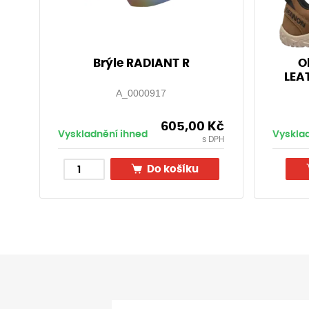
Brýle RADIANT R
O
LEA
A_0000917
605,00
Kč
Vyskladnění ihned
Vyskla
s DPH
Do košíku