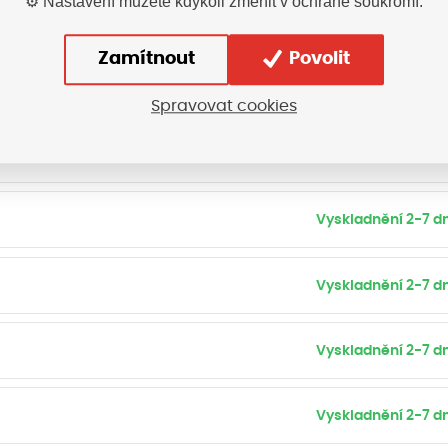
⚙️ Nastavení můžete kdykoli změnit v ochraně soukromí.
Vyskladnění 2-7 dn
Zamítnout
Povolit
Vyskladnění 2-7 dn
Spravovat cookies
Vyskladnění 2-7 dn
Vyskladnění 2-7 dn
Vyskladnění 2-7 dn
Vyskladnění 2-7 dn
Vyskladnění 2-7 dn