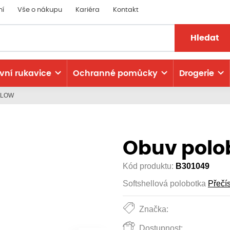
ní
Vše o nákupu
Kariéra
Kontakt
Hledat
vní rukavice
Ochranné pomůcky
Drogerie
 LOW
Obuv polo
Kód produktu:
B301049
Softshellová polobotka
Přečís
Značka:
Dostupnost: