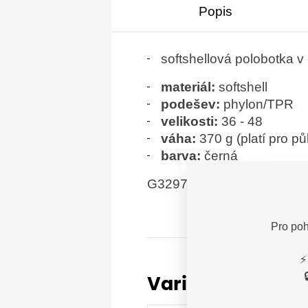
Popis
softshellová polobotka v 
materiál:
softshell
podešev:
phylon/TPR
velikosti:
36 - 48
váha:
370 g (platí pro pů
barva:
černá
G3297
Pro poh
⚡
Varianty