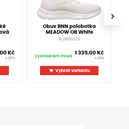
›
ské
Obuv BNN polobotka
T
ová
MEADOW OB White
B_0000123
,00
Kč
1 339,00
Kč
Vyskladnění ihned
Vy
s DPH
s DPH
u
Vybrat variantu