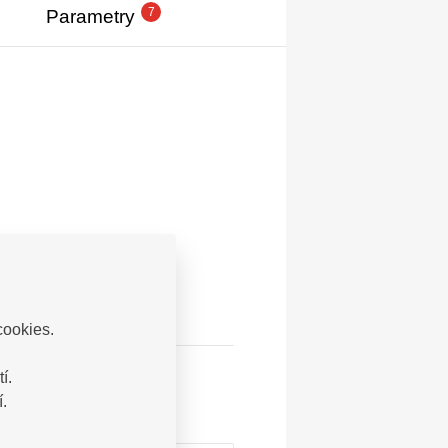
7
Parametry
cookies.
í.
.