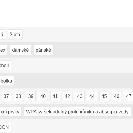
ná
žlutá
sex
dámské
pánské
shell
obotka
37
38
39
40
41
42
43
44
45
46
47
exní prvky
WPA svršek odolný proti průniku a absorpci vody
DON