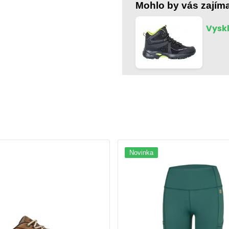
Mohlo by vás zajím
46
47
Vyskl
48
Novinka