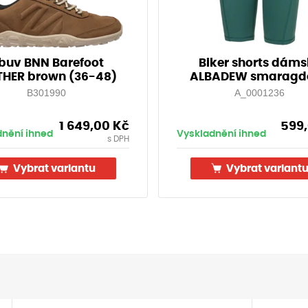
buv BNN Barefoot
Biker shorts dám
THER brown (36-48)
ALBADEW smaragd
B301990
A_0001236
1 649,00
Kč
599
dnění ihned
Vyskladnění ihned
s DPH
Vybrat variantu
Vybrat variant