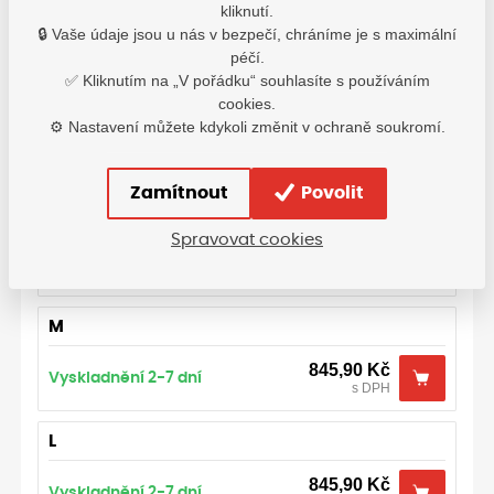
výška postavy(cm):
183-190
kliknutí.
🔒 Vaše údaje jsou u nás v bezpečí, chráníme je s maximální
H5625
péčí.
✅ Kliknutím na „V pořádku“ souhlasíte s používáním
cookies.
⚙️ Nastavení můžete kdykoli změnit v ochraně soukromí.
Varianty
Zamítnout
Povolit
S
Spravovat cookies
845,90
Kč
Vyskladnění 2-7 dní
s DPH
M
845,90
Kč
Vyskladnění 2-7 dní
s DPH
L
845,90
Kč
Vyskladnění 2-7 dní