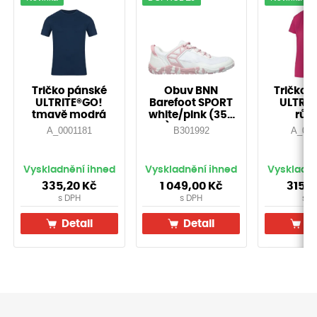
Tričko pánské
Obuv BNN
Tričko 
ULTRITE®GO!
Barefoot SPORT
ULTRIT
tmavě modrá
white/pink (35-
růž
43)-Doprodej!
A_0001181
B301992
A_000
Vyskladnění ihned
Vyskladnění ihned
Vyskladně
335,20
Kč
1 049,00
Kč
315,
s DPH
s DPH
s D
Detail
Detail
De