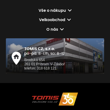
Vše o nákupu
Velkoobchod
O nás
TOMIS CZ, s.r.o.
po-pá: 8-17h, so: 8-12
Brodská 654
261 01 Příbram V-Zdaboř
telefon: 318 618 121