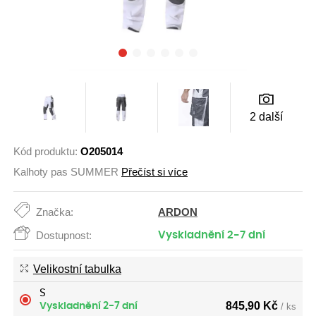
2 další
Kód produktu:
O205014
Kalhoty pas SUMMER
Přečíst si více
ARDON
Značka:
Dostupnost:
Vyskladnění 2-7 dní
Velikostní tabulka
S
845,90
Kč
Vyskladnění 2-7 dní
/ ks