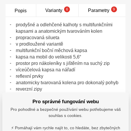
6
9
Varianty
Parametry
Popis
prodyšné a odlehčené kalhoty s multifunkčními
kapsami a anatomickým tvarováním kolen
propracovaná silueta
v prodloužené variantě
multifunkční boční měchová kapsa
kapsa na mobil do velikosti 5,6“
prostor pro nákoleníky s jištěním na suchý zip
víceúčelová kapsa na nářadí
reflexní prvky
anatomicky tvarovaná kolena pro dokonalý pohyb
reverzní zipy
použití: vnitřní a venkovní prostory při vyšších
Pro správné fungování webu
teplotách
Pro pohodlné a bezpečné používání webu potřebujeme váš
materiál:
65% polyester, 35% bavlna, 200 g/m²
souhlas s cookies.
barva:
bílá
velikosti:
S-3XL
⚡ Pomáhají vám rychle najít to, co hledáte, bez zbytečných