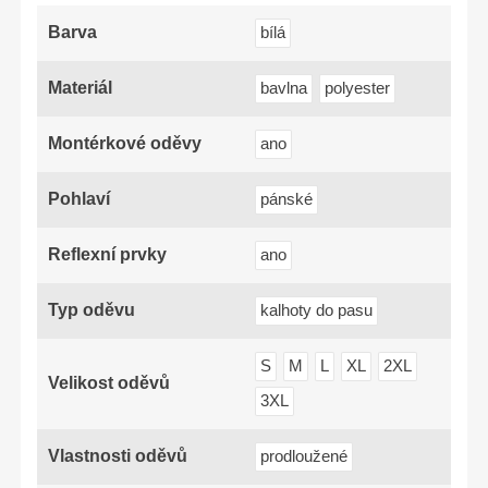
Barva
bílá
Materiál
bavlna
polyester
Montérkové oděvy
ano
Pohlaví
pánské
Reflexní prvky
ano
Typ oděvu
kalhoty do pasu
S
M
L
XL
2XL
Velikost oděvů
3XL
Vlastnosti oděvů
prodloužené