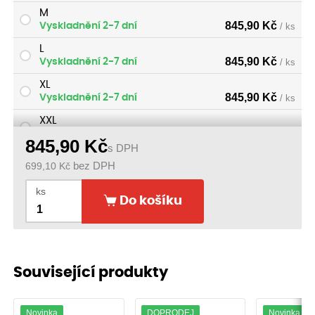
M
845,90
Kč
Vyskladnění 2-7 dní
/ ks
L
845,90
Kč
Vyskladnění 2-7 dní
/ ks
XL
845,90
Kč
Vyskladnění 2-7 dní
/ ks
XXL
845,90
Kč
Vyskladnění 2-7 dní
/ ks
845,90
Kč
s DPH
3XL
699,10
Kč
bez DPH
845,90
Kč
Vyskladnění 2-7 dní
/ ks
ks
Do košíku
Související produkty
Novinka
DOPRODEJ
Novinka