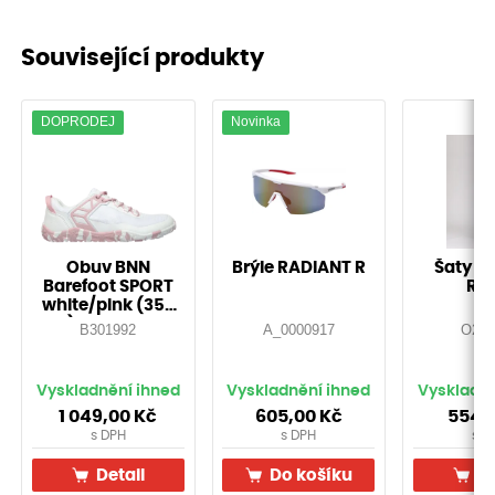
Související produkty
DOPRODEJ
Novinka
Obuv BNN
Brýle RADIANT R
Šaty d
Barefoot SPORT
RO
white/pink (35-
43)-Doprodej!
B301992
A_0000917
O207
Vyskladnění ihned
Vyskladnění ihned
Vyskladně
1 049,00
Kč
605,00
Kč
554,
s DPH
s DPH
s D
Detail
Do košíku
De