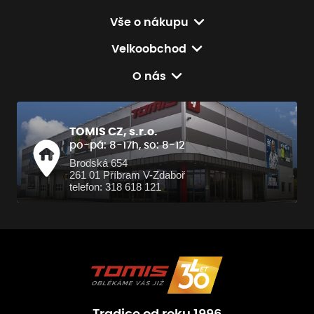
Vše o nákupu
Velkoobchod
O nás
TOMIS CZ, s.r.o.
po-pá: 8-17h, so: 8-12
Brodská 654
261 01 Příbram V-Zdaboř
telefon: 318 618 121