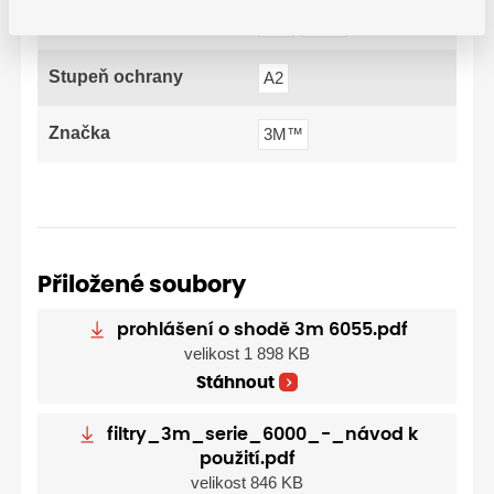
Barva
bílá
šedá
Stupeň ochrany
A2
Značka
3M™
Přiložené soubory
prohlášení o shodě 3m 6055.pdf
velikost 1 898 KB
Stáhnout
filtry_3m_serie_6000_-_návod k
použití.pdf
velikost 846 KB