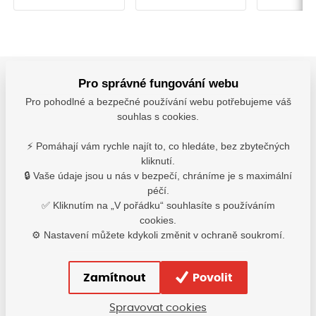
Pro správné fungování webu
Pro pohodlné a bezpečné používání webu potřebujeme váš
3
2
Parametry
Soubory
Popis
souhlas s cookies.
tento filtr lze použít s polomaskou řady 6000, 7500
⚡ Pomáhají vám rychle najít to, co hledáte, bez zbytečných
a celoobličejovou maskou řady 6000
kliknutí.
typ filtru: A2
🔒 Vaše údaje jsou u nás v bezpečí, chráníme je s maximální
péčí.
Cena za 1 pár.
✅ Kliknutím na „V pořádku“ souhlasíte s používáním
0704001199999
cookies.
⚙️ Nastavení můžete kdykoli změnit v ochraně soukromí.
Zamítnout
Povolit
Parametry
Spravovat cookies