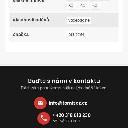
Velikost oděvů
3XL
4XL
5XL
Vlastnosti oděvů
voděodolné
Značka
ARDON
Buďte s námi v kontaktu
Rádi vám pomůžeme najít nejvhodnější řešení
info@tomiscz.cz
+420 318 618 230
po-pá: 8-17:00