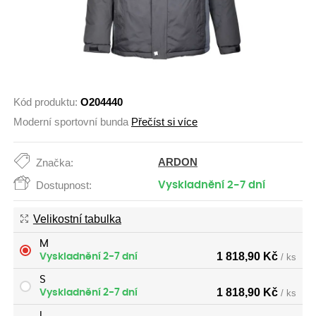
Kód produktu:
O204440
Moderní sportovní bunda
Přečíst si více
ARDON
Značka:
Dostupnost:
Vyskladnění 2-7 dní
Velikostní tabulka
M
1 818,90
Kč
Vyskladnění 2-7 dní
/ ks
S
1 818,90
Kč
Vyskladnění 2-7 dní
/ ks
L