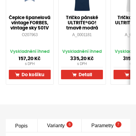
Čepice 6panelová
Tričko pánské
Tričko 
vintage FORBES,
ULTRITE®GO!
ULTRITE®
vintage sky 501V
tmavě modrá
O207963
A_0001181
A_000
Vyskladnění ihned
Vyskladnění ihned
Vyskladně
157,20
Kč
335,20
Kč
315,
s DPH
s DPH
s D
Do košíku
Detail
De
6
7
Varianty
Parametry
Popis