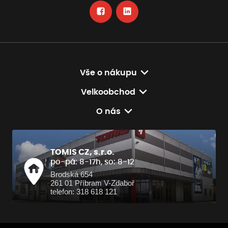
Vše o nákupu
Velkoobchod
O nás
TOMIS CZ, s.r.o.
po-pá: 8-17h, so: 8-12
Brodská 654
261 01 Příbram V-Zdaboř
telefon: 318 618 121