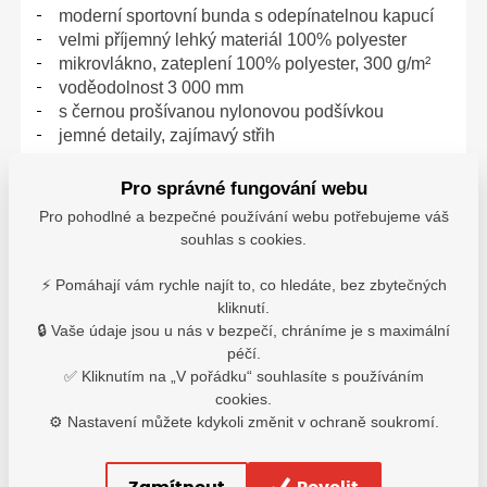
moderní sportovní bunda s odepínatelnou kapucí
velmi příjemný lehký materiál 100% polyester
mikrovlákno, zateplení 100% polyester, 300 g/m²
voděodolnost 3 000 mm
s černou prošívanou nylonovou podšívkou
jemné detaily, zajímavý střih
materiál:
100% polyester, mikrovlákno
Pro správné fungování webu
barva:
černo-šedá
Pro pohodlné a bezpečné používání webu potřebujeme váš
velikosti:
S - 5XL
souhlas s cookies.
H2180
⚡ Pomáhají vám rychle najít to, co hledáte, bez zbytečných
kliknutí.
🔒 Vaše údaje jsou u nás v bezpečí, chráníme je s maximální
péčí.
✅ Kliknutím na „V pořádku“ souhlasíte s používáním
Varianty
cookies.
⚙️ Nastavení můžete kdykoli změnit v ochraně soukromí.
M
1 818,90
Kč
Vyskladnění 2-7 dní