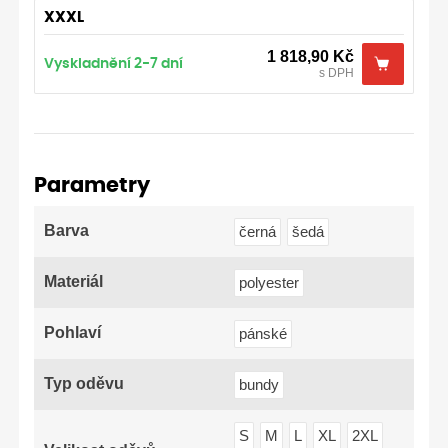
XXXL
1 818,90
Kč
Vyskladnění 2-7 dní
s DPH
Parametry
Barva
černá
šedá
Materiál
polyester
Pohlaví
pánské
Typ oděvu
bundy
S
M
L
XL
2XL