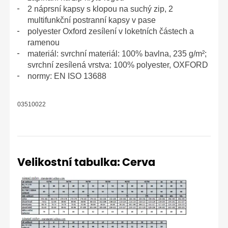
2 náprsní kapsy s klopou na suchý zip, 2
52 modrá/antracit
multifunkční postranní kapsy v pase
692,50
Kč
Vyskladnění 2-7 dní
/ ks
polyester Oxford zesílení v loketních částech a
ramenou
52 šedá/antracit
692,50
Kč
Vyskladnění ihned
/ ks
materiál: svrchní materiál: 100% bavlna, 235 g/m²;
svrchní zesílená vrstva: 100% polyester, OXFORD
52 zelená/antracit
normy: EN ISO 13688
692,50
Kč
Vyskladnění 2-7 dní
/ ks
54 bílá/šedá
692,50
Kč
Vyskladnění 2-7 dní
/ ks
03510022
54 černá/antracit
692,50
Kč
Vyskladnění 2-7 dní
/ ks
54 červená-antracit
692,50
Kč
Vyskladnění 2-7 dní
/ ks
Velikostní tabulka: Cerva
54 modrá/antracit
692,50
Kč
Vyskladnění 2-7 dní
/ ks
54 šedá/antracit
692,50
Kč
Vyskladnění 2-7 dní
/ ks
54 zelená/antracit