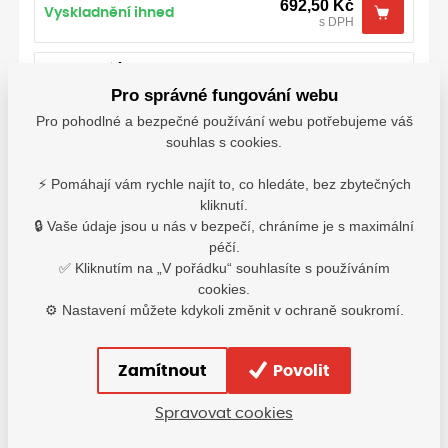
692,50
Kč
Vyskladnění ihned
s DPH
52 zelená/antracit
Pro správné fungování webu
692,50
Kč
Vyskladnění 2-7 dní
Pro pohodlné a bezpečné používání webu potřebujeme váš
s DPH
souhlas s cookies.
54 bílá/šedá
⚡ Pomáhají vám rychle najít to, co hledáte, bez zbytečných
kliknutí.
692,50
Kč
Vyskladnění 2-7 dní
🔒 Vaše údaje jsou u nás v bezpečí, chráníme je s maximální
s DPH
péčí.
✅ Kliknutím na „V pořádku“ souhlasíte s používáním
54 černá/antracit
cookies.
⚙️ Nastavení můžete kdykoli změnit v ochraně soukromí.
692,50
Kč
Vyskladnění 2-7 dní
s DPH
Zamítnout
Povolit
54 červená-antracit
Spravovat cookies
692,50
Kč
Vyskladnění 2-7 dní
s DPH