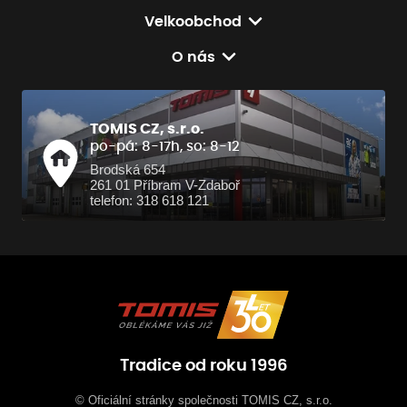
Velkoobchod
O nás
TOMIS CZ, s.r.o.
po-pá: 8-17h, so: 8-12
Brodská 654
261 01 Příbram V-Zdaboř
telefon: 318 618 121
Tradice od roku 1996
© Oficiální stránky společnosti TOMIS CZ, s.r.o.