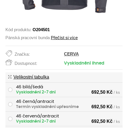
Kód produktu:
O204501
Pánská pracovní bunda
Přečíst si více
CERVA
Značka:
Dostupnost:
Vyskladnění ihned
Velikostní tabulka
46 bílá/šedá
692,50
Kč
Vyskladnění 2-7 dní
/ ks
46 černá/antracit
692,50
Kč
Termín vyskladnění upřesníme
/ ks
46 červená/antracit
692,50
Kč
Vyskladnění 2-7 dní
/ ks