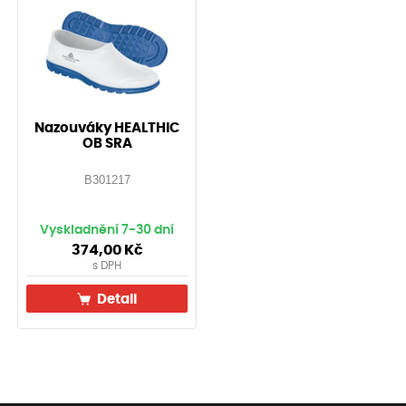
Nazouváky HEALTHIC
OB SRA
B301217
Vyskladnění 7-30 dní
374,00
Kč
s DPH
Detail