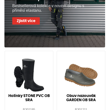
Bestsellerová kolekce v novém designu s
příměsí elastanu.
Zjistit více
Holínky STONE PVC OB
Obuv nazouvák
SRA
GARDEN OB SRA
B301185
B301211