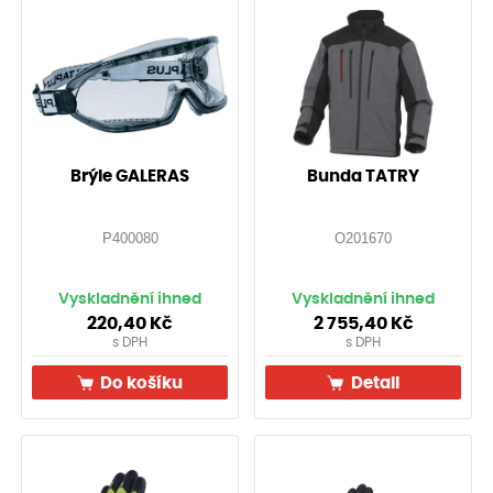
Brýle GALERAS
Bunda TATRY
P400080
O201670
Vyskladnění ihned
Vyskladnění ihned
220,40
Kč
2 755,40
Kč
s DPH
s DPH
Do košíku
Detail