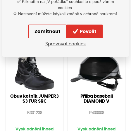
✅ Kliknutím na „V pořádku“ souhlasíte s používáním
Vyskladnění ihned
Vyskladnění ihned
cookies.
440,80
Kč
374,00
Kč
⚙️ Nastavení můžete kdykoli změnit v ochraně soukromí.
s DPH
s DPH
Detail
Detail
Zamítnout
Povolit
Spravovat cookies
Obuv kotník JUMPER3
Přilba baseball
S3 FUR SRC
DIAMOND V
B301238
P400008
Vyskladnění ihned
Vyskladnění ihned