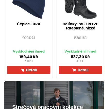
Čepice JURA
Holínky PVC FREEZE
zateplené, nízké
O204274
B301182
Vyskladnění ihned
Vyskladnění ihned
159,40
Kč
837,30
Kč
s DPH
s DPH
Detail
Detail
Strečová pracovní kolekce