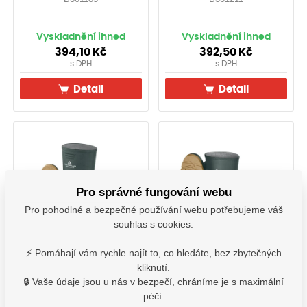
Vyskladnění ihned
Vyskladnění ihned
394,10
Kč
392,50
Kč
s DPH
s DPH
Detail
Detail
Pro správné fungování webu
Pro pohodlné a bezpečné používání webu potřebujeme váš
souhlas s cookies.
Holinky GROUNDHC OB
Holinky nízké
⚡ Pomáhají vám rychle najít to, co hledáte, bez zbytečných
SRA
GROUNDMC OB SRA
kliknutí.
🔒 Vaše údaje jsou u nás v bezpečí, chráníme je s maximální
B301212
B301213
péčí.