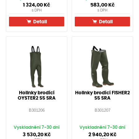
1 324,00
Kč
583,00
Kč
s DPH
s DPH
Detail
Detail
Holinky brodící
Holinky brodící FISHER2
OYSTER2 S5 SRA
S5 SRA
B301206
B301207
Vyskladnění 7-30 dní
Vyskladnění 7-30 dní
3 530,20
Kč
2 940,20
Kč