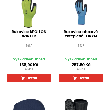
Rukavice APOLLON
Rukavice latexové,
WINTER
zateplené THRYM
1962
1428
Vyskladnění ihned
Vyskladnění ihned
168,90
Kč
257,50
Kč
s DPH
s DPH
Detail
Detail