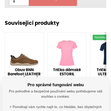
Související produkty
Novinka
Obuv BNN
Tričko dámské
Tričko 
Barefoot LEATHER
ESTORIL
ULTRIT
brown (36-48)
tmavě 
B301990
O208110
A_000
Pro správné fungování webu
Pro pohodlné a bezpečné používání webu potřebujeme váš
souhlas s cookies.
Vyskladnění ihned
Vyskladnění ihned
Vyskladně
1 649,00
Kč
154,60
Kč
335,
⚡ Pomáhají vám rychle najít to, co hledáte, bez zbytečných
s DPH
s DPH
s D