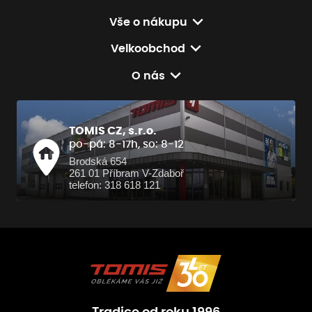
Vše o nákupu
Velkoobchod
O nás
TOMIS CZ, s.r.o.
po-pá: 8-17h, so: 8-12
Brodská 654
261 01 Příbram V-Zdaboř
telefon: 318 618 121