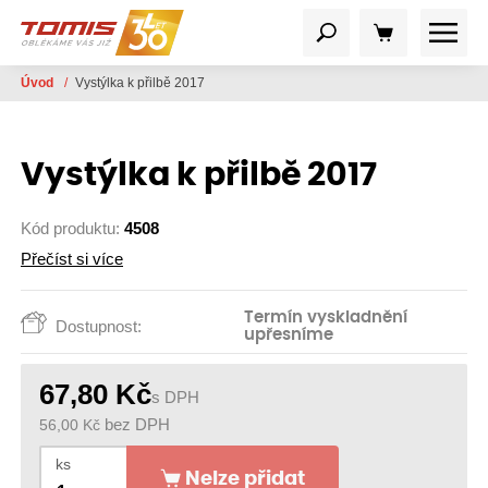
Úvod
/
Vystýlka k přilbě 2017
Vystýlka k přilbě 2017
Kód produktu:
4508
Přečíst si více
Termín vyskladnění
Dostupnost:
upřesníme
67,80
Kč
s DPH
56,00
Kč
bez DPH
ks
Nelze přidat