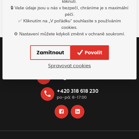
kliknutí.
Detail
Detail
De
🔒 Vaše údaje jsou u nás v bezpečí, chráníme je s maximální
péčí.
✅ Kliknutím na „V pořádku“ souhlasíte s používáním
cookies.
⚙️ Nastavení můžete kdykoli změnit v ochraně soukromí.
Zamítnout
Povolit
Buďte s námi v kontaktu
Rádi vám pomůžeme najít nejvhodnější řešení
Spravovat cookies
info@tomiscz.cz
+420 318 618 230
po-pá: 8-17:00