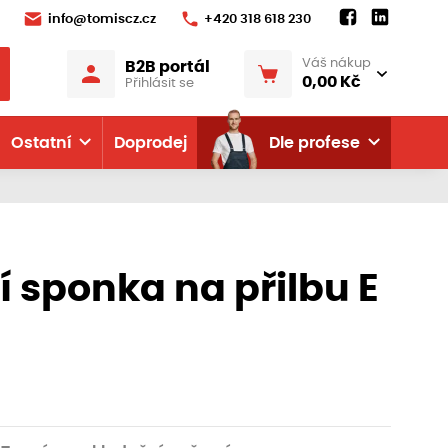
info@tomiscz.cz
+420 318 618 230
Váš nákup
B2B portál
0,00 Kč
Přihlásit se
Ostatní
Doprodej
Dle profese
í sponka na přilbu E