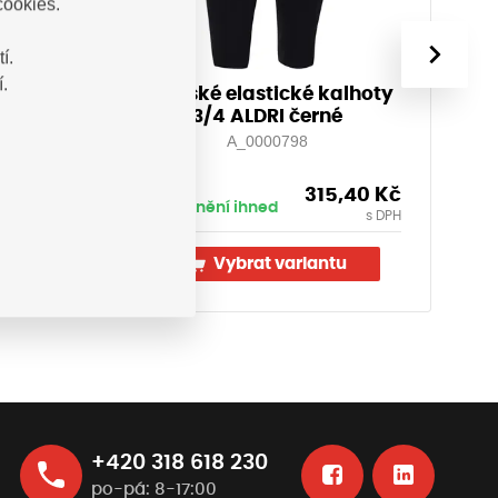
cookies.
›
í.
.
SPORT
Dámské elastické kalhoty
6)-
3/4 ALDRI černé
A_0000798
,00
Kč
315,40
Kč
Vyskladnění ihned
Vy
s DPH
s DPH
u
Vybrat variantu
+420 318 618 230
po-pá: 8-17:00