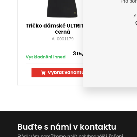
Pro poh
⚡
Tričko dámské ULTRITE®GO!
Tričk
černá
A_0001179
315,00
Kč
Vyskladnění ihned
Vyskla
s DPH
Vybrat variantu
Buďte s námi v kontaktu
Rádi vám pomůžeme najít nejvhodnější řešení