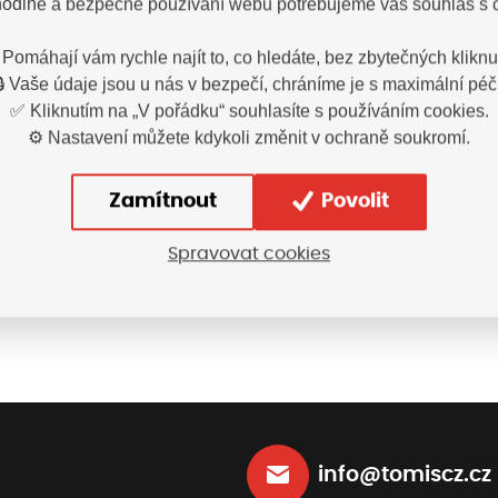
odlné a bezpečné používání webu potřebujeme váš souhlas s 
 Pomáhají vám rychle najít to, co hledáte, bez zbytečných kliknut
🔒 Vaše údaje jsou u nás v bezpečí, chráníme je s maximální péčí
o pánské ESTORIL (S-
Obuv BNN Barefoot 
✅ Kliknutím na „V pořádku“ souhlasíte s používáním cookies.
2XL)
white/green (35-4
Doprodej!
⚙️ Nastavení můžete kdykoli změnit v ochraně soukromí.
O208108
B301991
154,60
Kč
1 049
Zamítnout
Povolit
dnění ihned
Vyskladnění ihned
s DPH
Spravovat cookies
Vybrat variantu
Vybrat variant
info@tomiscz.cz