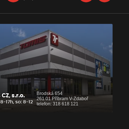
Brodská 654
CZ, s.r.o.
261 01 Příbram V-Zdaboř
8-17h, so: 8-12
telefon: 318 618 121