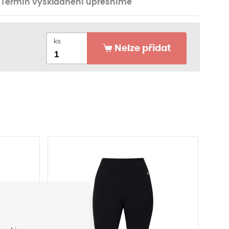
Termín vyskladnění upřesníme
ks
Nelze přidat