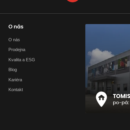
O nás
O nás
Prodejna
Kvalita a ESG
Blog
Kariéra
Kontakt
TOMIS 
po-pá: 