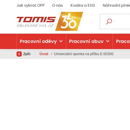
Jak vybrat OPP
O nás
Kvalita a ESG
Náhradní plně
Pracovní oděvy
Pracovní obuv
Praco
Zpět
Úvod
/
Univerzální sponka na přilbu E 00300