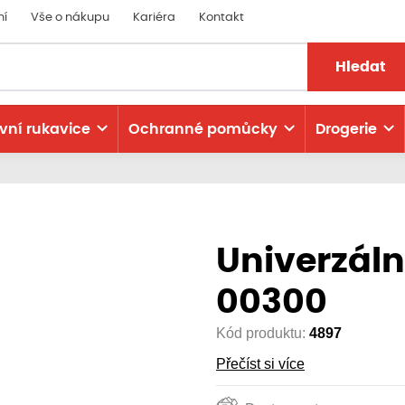
ní
Vše o nákupu
Kariéra
Kontakt
Hledat
vní rukavice
Ochranné pomůcky
Drogerie
Univerzáln
00300
Kód produktu:
4897
Přečíst si více