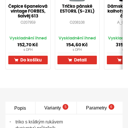
Čepice 6panelová
Tričko pánské
Dámské e
vintage FORBES,
ESTORIL (S-2XL)
kalhoty 3
šalvěj 613
čer
O207959
O208108
A_000
Vyskladnění ihned
Vyskladnění ihned
Vyskladně
152,70
Kč
154,60
Kč
315,
s DPH
s DPH
s D
Do košíku
Detail
De
5
6
Varianty
Parametry
Popis
triko s krátkým rukávem