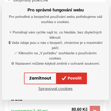
dvojvrstvý průkrčník
zesílené švy ramen
Pro správné fungování webu
bez bočních švů
úplet: hladký
Pro pohodlné a bezpečné používání webu potřebujeme váš
materiál: 100% bavlna
souhlas s cookies.
gramáž: 150 g/m2
⚡ Pomáhají vám rychle najít to, co hledáte, bez zbytečných
E6424-01
kliknutí.
🔒 Vaše údaje jsou u nás v bezpečí, chráníme je s maximální
péčí.
✅ Kliknutím na „V pořádku“ souhlasíte s používáním
cookies.
⚙️ Nastavení můžete kdykoli změnit v ochraně soukromí.
Varianty
S bílá
Zamítnout
Povolit
80,60
Kč
Vyskladnění 7-30 dní
s DPH
Spravovat cookies
M bílá
80,60
Kč