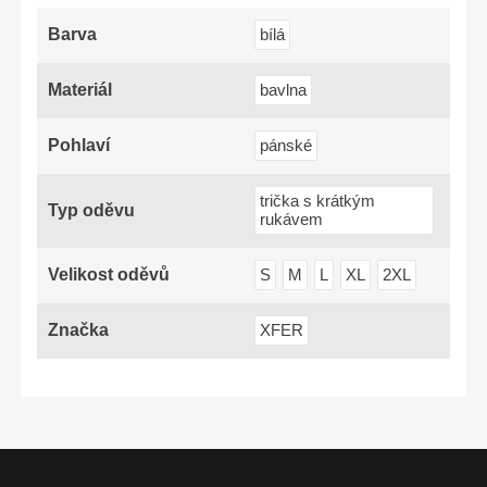
Barva
bílá
Materiál
bavlna
Pohlaví
pánské
trička s krátkým
Typ oděvu
rukávem
Velikost oděvů
S
M
L
XL
2XL
Značka
XFER