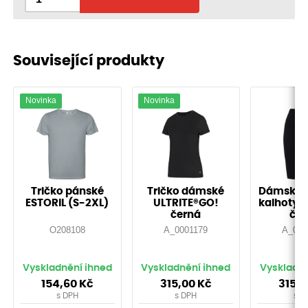
Související produkty
Novinka
Novinka
Tričko pánské
Tričko dámské
Dámské e
ESTORIL (S-2XL)
ULTRITE®GO!
kalhoty 3
černá
čer
O208108
A_0001179
A_000
Vyskladnění ihned
Vyskladnění ihned
Vyskladně
154,60
Kč
315,00
Kč
315,
s DPH
s DPH
s D