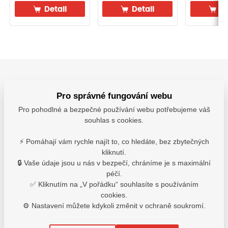
Detail
Detail
De
4
Parametry
Popis
Velikostní tabulka
Pro správné fungování webu
Pro pohodlné a bezpečné používání webu potřebujeme váš
čiré svářečské sklo 110 x 90 mm
souhlas s cookies.
0504002699999
⚡ Pomáhají vám rychle najít to, co hledáte, bez zbytečných
kliknutí.
🔒 Vaše údaje jsou u nás v bezpečí, chráníme je s maximální
péčí.
✅ Kliknutím na „V pořádku“ souhlasíte s používáním
Velikostní tabulka: Cerva
cookies.
⚙️ Nastavení můžete kdykoli změnit v ochraně soukromí.