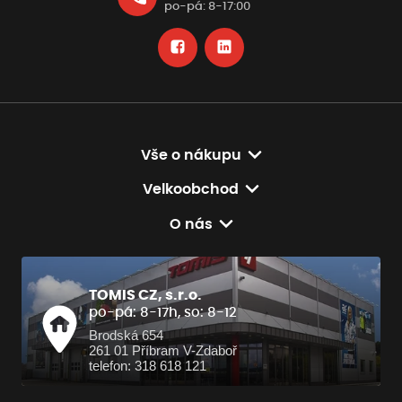
po-pá: 8-17:00
Vše o nákupu
Velkoobchod
O nás
TOMIS CZ, s.r.o.
po-pá: 8-17h, so: 8-12
Brodská 654
261 01 Příbram V-Zdaboř
telefon: 318 618 121