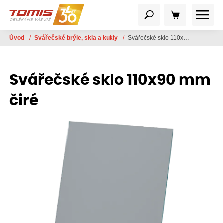
Úvod
/
Svářečské brýle, skla a kukly
/
Svářečské sklo 110x90 mm čiré
Svářečské sklo 110x90 mm
čiré