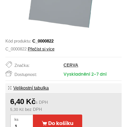
Kód produktu:
C_0000822
C_0000822
Přečíst si více
CERVA
Značka:
Dostupnost:
Vyskladnění 2-7 dní
Velikostní tabulka
6,40
Kč
s DPH
5,30
Kč
bez DPH
ks
Do košíku