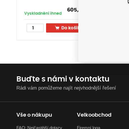
605,00
Kč
Vyskladnění ihned
Vyskla
s DPH
Do košíku
Buďte s námi v kontaktu
Rádi vám pomůžeme najít nejvhodnější řešení
Vše o nákupu
Velkoobchod
FAQ: Nejčastější dotazy
Firemní loga