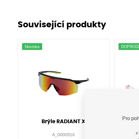
Související produkty
Novinka
DOPROD
Pro poh
Brýle RADIANT X
Obuv
wh
⚡
A_0000916