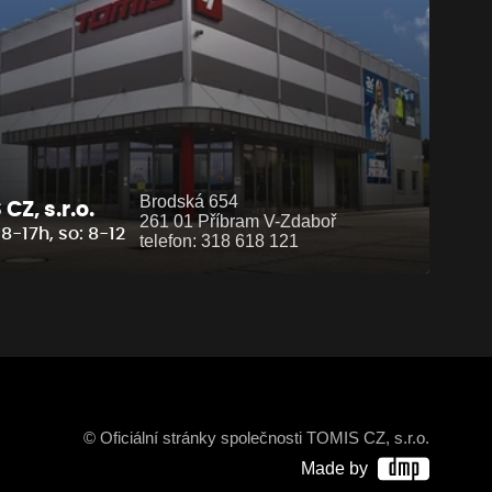
Brodská 654
CZ, s.r.o.
261 01 Příbram V-Zdaboř
8-17h, so: 8-12
telefon: 318 618 121
© Oficiální stránky společnosti TOMIS CZ, s.r.o.
Made by