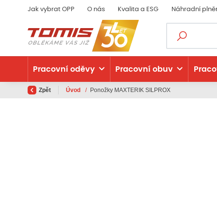
Jak vybrat OPP
O nás
Kvalita a ESG
Náhradní plně
Pracovní oděvy
Pracovní obuv
Praco
Zpět
Úvod
/
Ponožky MAXTERIK SILPROX