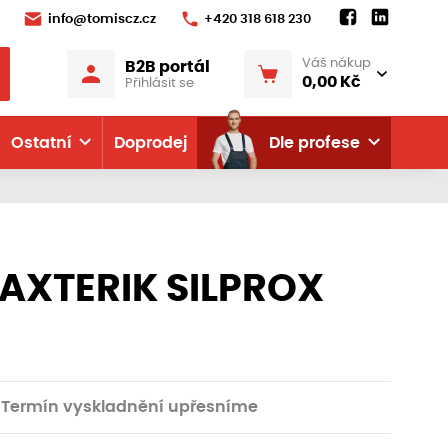
info@tomiscz.cz
+420 318 618 230
Váš nákup
B2B portál
0,00 Kč
Přihlásit se
Ostatní
Doprodej
Dle profese
AXTERIK SILPROX
Termín vyskladnění upřesníme