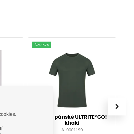
Novinka
›
cookies.
SA
Tričko pánské ULTRITE®GO!
Č
khaki
í.
A_0001190