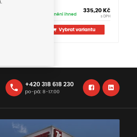
.
,10
Kč
335,20
Kč
Vyskladnění ihned
Vy
s DPH
s DPH
u
Vybrat variantu
+420 318 618 230
po-pá: 8-17:00