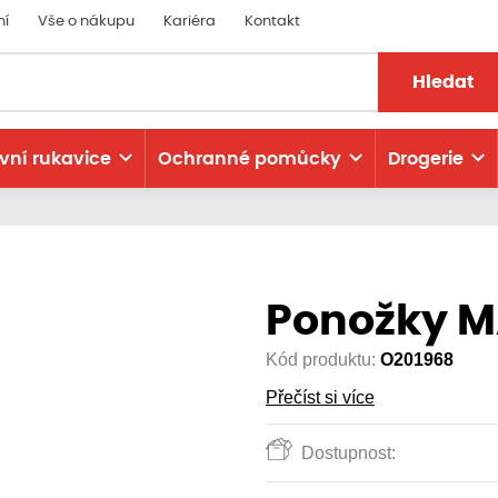
ní
Vše o nákupu
Kariéra
Kontakt
Hledat
vní rukavice
Ochranné pomůcky
Drogerie
Ponožky M
Kód produktu:
O201968
Přečíst si více
Dostupnost: