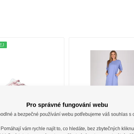
EJ
Pro správné fungování webu
odlné a bezpečné používání webu potřebujeme váš souhlas s 
 BNN Barefoot SPORT
Šaty dámské RO
ite/pink (35-43)-
 Pomáhají vám rychle najít to, co hledáte, bez zbytečných kliknut
Doprodej!
B301992
O207301