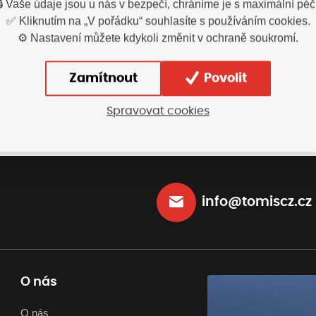
🔒 Vaše údaje jsou u nás v bezpečí, chráníme je s maximální péčí
✅ Kliknutím na „V pořádku“ souhlasíte s používáním cookies.
1 049,00
Kč
554
dnění ihned
Vyskladnění ihned
⚙️ Nastavení můžete kdykoli změnit v ochraně soukromí.
s DPH
Vybrat variantu
Vybrat variant
Zamítnout
Povolit
Spravovat cookies
info@tomiscz.cz
O nás
O nás