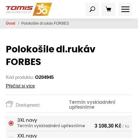
Úvod
/
Polokošile dl.rukáv FORBES
Polokošile dl.rukáv
FORBES
Kód produktu:
O204945
Přečíst si více
Termín vyskladnění
Dostupnost:
upřesníme
3XL navy
3 108,30
Kč
Termín vyskladnění upřesníme
/ ks
XXL navy