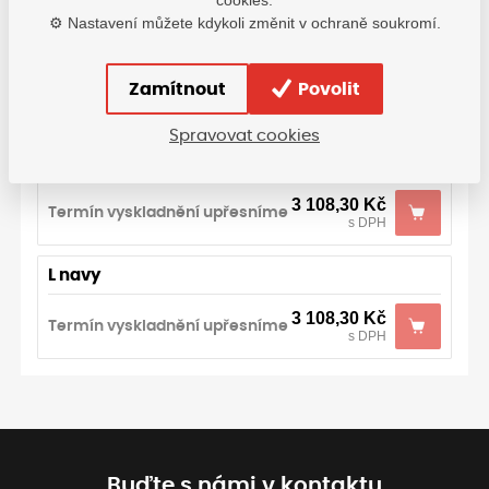
cookies.
Varianty
⚙️ Nastavení můžete kdykoli změnit v ochraně soukromí.
3XL navy
Zamítnout
Povolit
3 108,30
Kč
Termín vyskladnění upřesníme
s DPH
Spravovat cookies
XXL navy
3 108,30
Kč
Termín vyskladnění upřesníme
s DPH
L navy
3 108,30
Kč
Termín vyskladnění upřesníme
s DPH
Buďte s námi v kontaktu