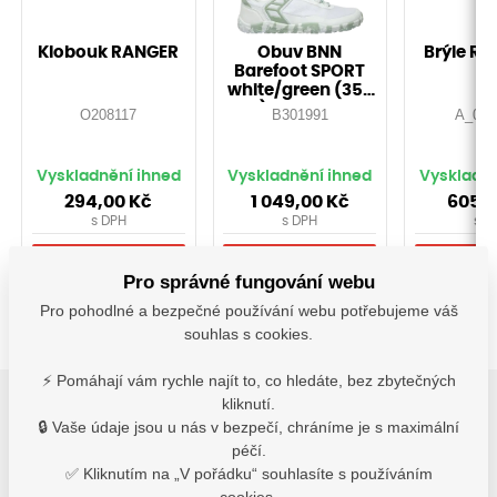
Klobouk RANGER
Obuv BNN
Brýle RA
Barefoot SPORT
white/green (35-
46)-Doprodej!
O208117
B301991
A_000
Vyskladnění ihned
Vyskladnění ihned
Vyskladně
294,00
Kč
1 049,00
Kč
605,
s DPH
s DPH
s D
Detail
Detail
Do 
Pro správné fungování webu
Pro pohodlné a bezpečné používání webu potřebujeme váš
souhlas s cookies.
⚡ Pomáhají vám rychle najít to, co hledáte, bez zbytečných
kliknutí.
🔒 Vaše údaje jsou u nás v bezpečí, chráníme je s maximální
3
Varianty
péčí.
✅ Kliknutím na „V pořádku“ souhlasíte s používáním