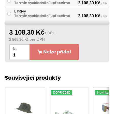
3 108,30
Kč
Termín vyskladnění upřesníme
/ ks
L navy
3 108,30
Kč
Termín vyskladnění upřesníme
/ ks
3 108,30
Kč
s DPH
2 568,90
Kč
bez DPH
ks
Nelze přidat
Související produkty
DOPRODEJ
Novinka