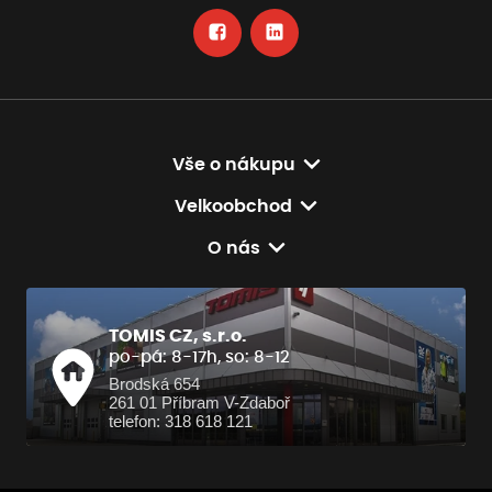
Vše o nákupu
Velkoobchod
O nás
TOMIS CZ, s.r.o.
po-pá: 8-17h, so: 8-12
Brodská 654
261 01 Příbram V-Zdaboř
telefon: 318 618 121