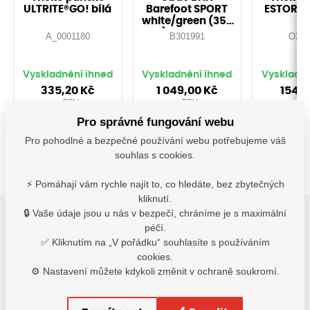
ULTRITE®GO! bílá
Barefoot SPORT
ESTORIL 
white/green (35-
46)-Doprodej!
A_0001180
B301991
O208
Vyskladnění ihned
Vyskladnění ihned
Vyskladně
335,20
Kč
1 049,00
Kč
154,
s DPH
s DPH
s D
Pro správné fungování webu
Detail
Detail
De
Pro pohodlné a bezpečné používání webu potřebujeme váš
souhlas s cookies.
⚡ Pomáhají vám rychle najít to, co hledáte, bez zbytečných
kliknutí.
🔒 Vaše údaje jsou u nás v bezpečí, chráníme je s maximální
péčí.
2
✅ Kliknutím na „V pořádku“ souhlasíte s používáním
Varianty
cookies.
⚙️ Nastavení můžete kdykoli změnit v ochraně soukromí.
Varianty
40