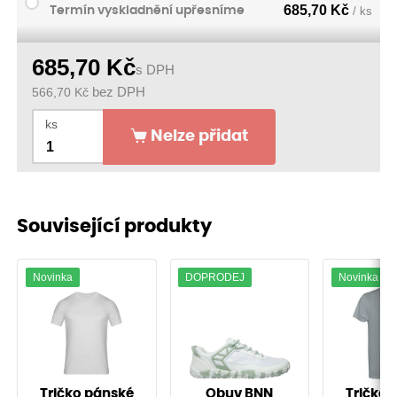
685,70
Kč
Termín vyskladnění upřesníme
/ ks
685,70
Kč
s DPH
566,70
Kč
bez DPH
ks
Nelze přidat
Související produkty
Novinka
DOPRODEJ
Novinka
Tričko pánské
Obuv BNN
Tričko 