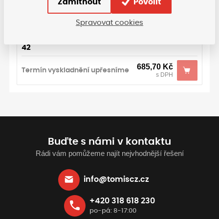
Zamítnout
Povolit
685,70
Kč
Termín vyskladnění upřesníme
Spravovat cookies
s DPH
42
685,70
Kč
Termín vyskladnění upřesníme
s DPH
Buďte s námi v kontaktu
Rádi vám pomůžeme najít nejvhodnější řešení
info@tomiscz.cz
+420 318 618 230
po-pá: 8-17:00