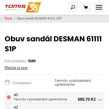
Úvod
/
Obuv sandál DESMAN 61111 S1P
Obuv sandál DESMAN 61111
S1P
Kód produktu:
3589
Přečíst si více
Termín vyskladnění
Dostupnost:
upřesníme
40
685,70
Kč
Termín vyskladnění upřesníme
/ ks
42