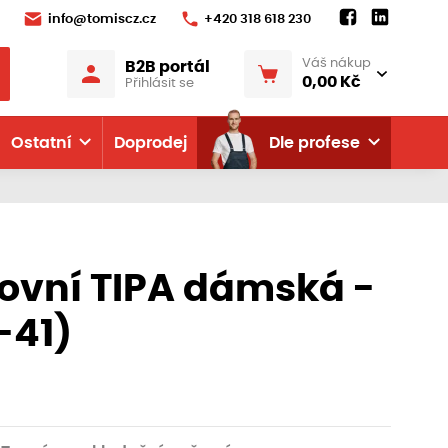
info@tomiscz.cz
+420 318 618 230
Váš nákup
B2B portál
0,00 Kč
Přihlásit se
Ostatní
Doprodej
Dle profese
ovní TIPA dámská -
-41)