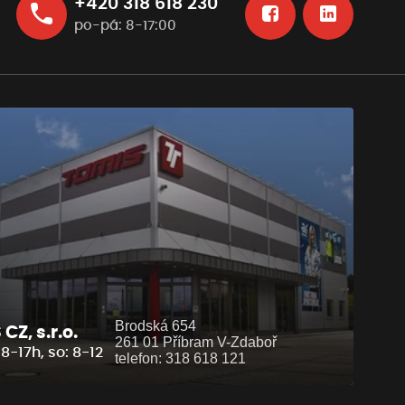
+420 318 618 230
po-pá: 8-17:00
Brodská 654
CZ, s.r.o.
261 01 Příbram V-Zdaboř
8-17h, so: 8-12
telefon: 318 618 121