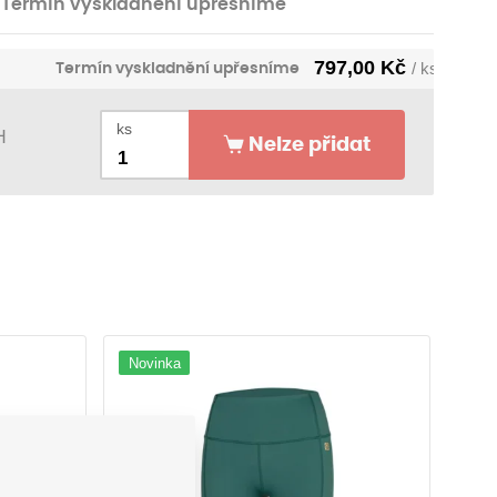
Termín vyskladnění upřesníme
797,00
Kč
Termín vyskladnění upřesníme
/ ks
ks
H
Nelze přidat
Novinka