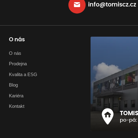
info@tomiscz.cz
O nás
O nás
Prodejna
Kvalita a ESG
Blog
Kariéra
Kontakt
TOMIS 
po-pá: 