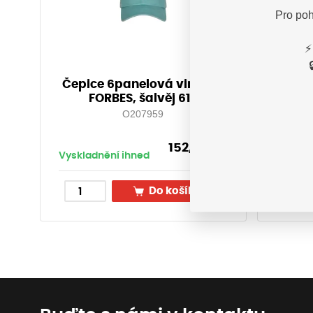
Pro poh
⚡
Čepice 6panelová vintage
Tričk
FORBES, šalvěj 613
O207959
152,70
Kč
Vyskladnění ihned
Vyskla
s DPH
Do košíku