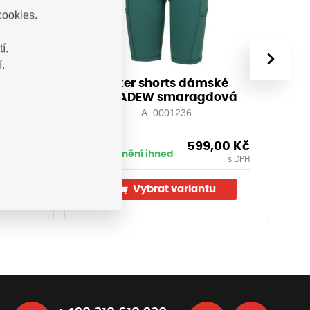
cookies.
í.
›
.
TE®GO!
Biker shorts dámské
ALBADEW smaragdová
A_0001236
,20
Kč
599,00
Kč
Vyskladnění ihned
Vy
s DPH
s DPH
u
Vybrat variantu