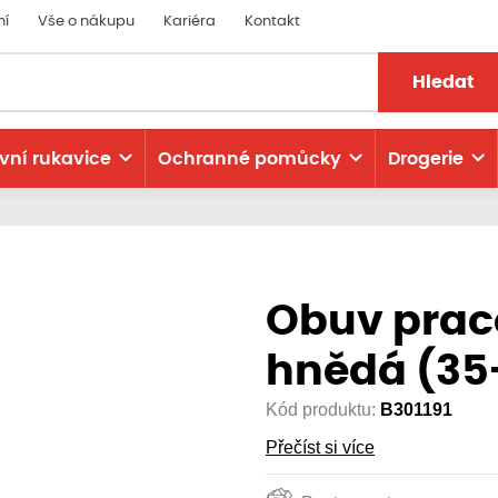
ní
Vše o nákupu
Kariéra
Kontakt
Hledat
vní rukavice
Ochranné pomůcky
Drogerie
Obuv prac
hnědá (35
Kód produktu:
B301191
Přečíst si více