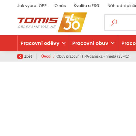
Jak vybrat OPP
O nás
Kvalita a ESG
Náhradní plně
Pracovní oděvy
Pracovní obuv
Praco
Zpět
Úvod
/
Obuv pracovní TIPA dámská - hnědá (35-41)