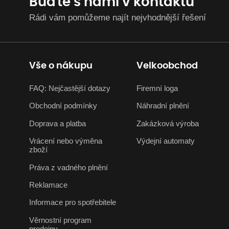
Buďte s námi v kontaktu
Rádi vám pomůžeme najít nejvhodnější řešení
Vše o nákupu
Velkoobchod
FAQ: Nejčastější dotazy
Firemní loga
Obchodní podmínky
Náhradní plnění
Doprava a platba
Zakázková výroba
Vrácení nebo výměna
Výdejní automaty
zboží
Práva z vadného plnění
Reklamace
Informace pro spotřebitele
Věrnostní program
prodejny