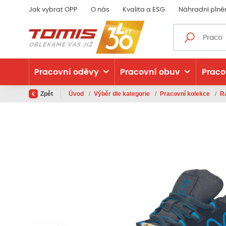
Jak vybrat OPP
O nás
Kvalita a ESG
Náhradní plně
Pracovní oděvy
Pracovní obuv
Praco
Zpět
Úvod
/
Výběr dle kategorie
/
Pracovní kolekce
/
R