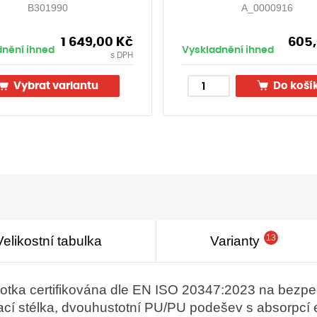
B301990
A_0000916
1 649,00
Kč
605
dnění ihned
Vyskladnění ihned
s DPH
Vybrat variantu
Do koší
13
Velikostní tabulka
Varianty
otka certifikována dle EN ISO 20347:2023 na bezpe
ací stélka, dvouhustotní PU/PU podešev s absorpcí e