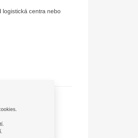
 logistická centra nebo
cookies.
í.
.