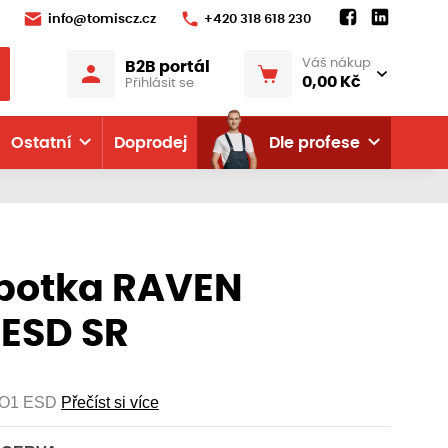
info@tomiscz.cz
+420 318 618 230
Váš nákup
B2B portál
0,00 Kč
Přihlásit se
Ostatní
Doprodej
Dle profese
botka RAVEN
 ESD SR
 O1 ESD
Přečíst si více