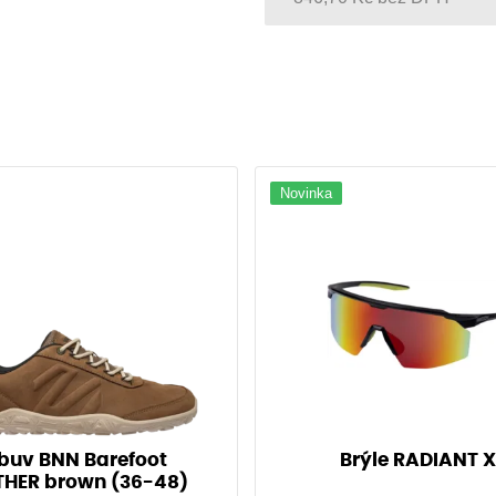
45 černá/royal
46 černá/royal
47 černá/royal
48 černá/royal
Novinka
buv BNN Barefoot
Brýle RADIANT 
THER brown (36-48)