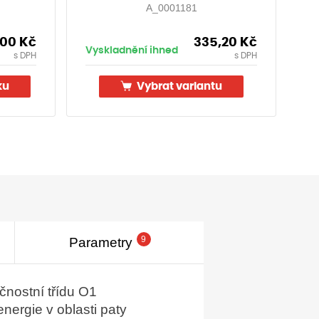
A_0001181
,00
Kč
335,20
Kč
Vyskladnění ihned
Vy
s DPH
s DPH
ku
Vybrat variantu
9
Parametry
čnostní třídu O1
nergie v oblasti paty