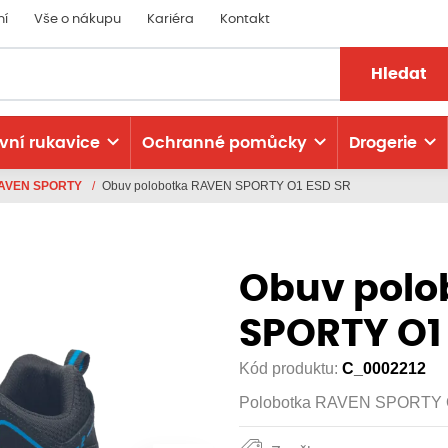
ní
Vše o nákupu
Kariéra
Kontakt
Hledat
vní rukavice
Ochranné pomůcky
Drogerie
AVEN SPORTY
/
Obuv polobotka RAVEN SPORTY O1 ESD SR
Obuv polo
SPORTY O1
Kód produktu:
C_0002212
Polobotka RAVEN SPORTY