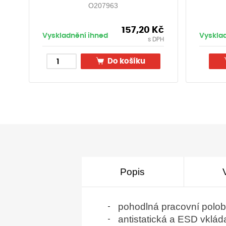
O207963
157,20
Kč
Vyskladnění ihned
Vyskla
s DPH
Do košíku
Popis
pohodlná pracovní polob
antistatická a ESD vklád