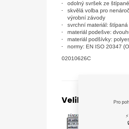
odolný svršek ze štípané
skvělá volba pro nenároč
výrobní závody
svrchní materiál: štípan
materiál podešve: dvouh
materiál podšívky: polye
normy: EN ISO 20347 (
02010626C
Velikostní tabul
Pro poh
⚡