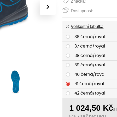
Značka:
›
Dostupnost:
Velikostní tabulka
36 černá/royal
37 černá/royal
38 černá/royal
39 černá/royal
40 černá/royal
41 černá/royal
42 černá/royal
43 černá/royal
1 024,50
Kč
s
44 černá/royal
846,70
Kč
bez DPH