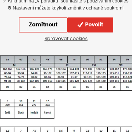
✅ Kliknutím na „V pořádku“ souhlasíte s používáním cookies.
⚙️ Nastavení můžete kdykoli změnit v ochraně soukromí.
Zamítnout
Povolit
Spravovat cookies