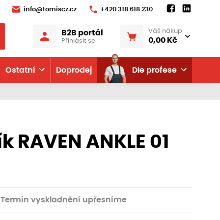
info@tomiscz.cz
+420 318 618 230
Váš nákup
B2B portál
0,00 Kč
Přihlásit se
Ostatní
Doprodej
Dle profese
ík RAVEN ANKLE 01
Termín vyskladnění upřesníme