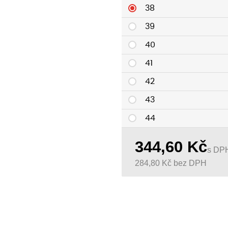
38
39
40
41
42
43
44
45
344,60
Kč
s DP
46
284,80
Kč
bez DPH
47
48