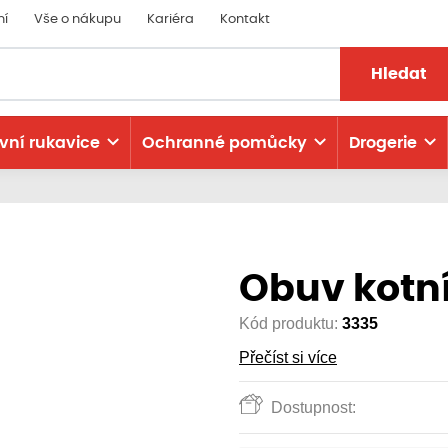
ní
Vše o nákupu
Kariéra
Kontakt
Hledat
vní rukavice
Ochranné pomůcky
Drogerie
Obuv kotn
Kód produktu:
3335
Přečíst si více
Dostupnost: