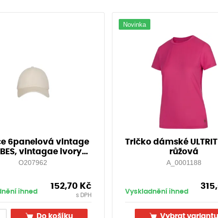
Novinka
e 6panelová vintage
Tričko dámské ULTRI
BES, vintagae ivory
růžová
309V
O207962
A_0001188
152,70
Kč
315
dnění ihned
Vyskladnění ihned
s DPH
Do košíku
Vybrat variant