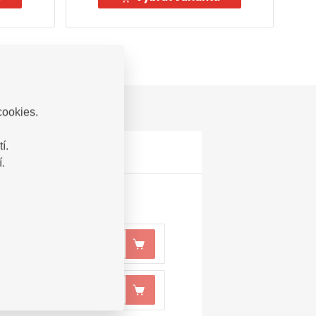
cookies.
í.
.
344,60
Kč
e
s DPH
344,60
Kč
e
s DPH