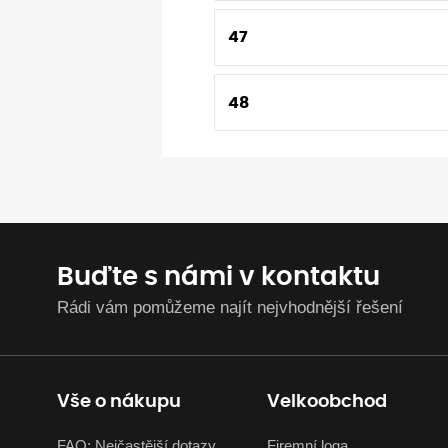
47
48
Buďte s námi v kontaktu
Rádi vám pomůžeme najít nejvhodnější řešení
Vše o nákupu
Velkoobchod
FAQ: Nejčastější dotazy
Firemní loga