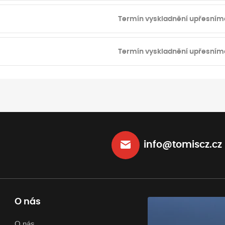
Termín vyskladnění upřesním
Termín vyskladnění upřesním
info@tomiscz.cz
O nás
O nás