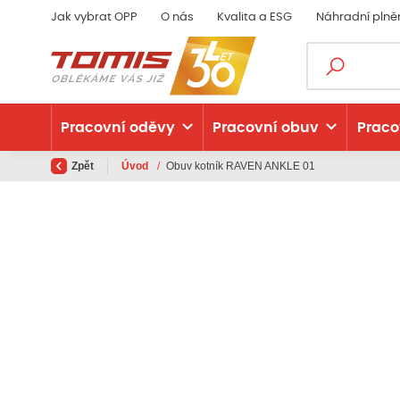
Jak vybrat OPP
O nás
Kvalita a ESG
Náhradní plně
Pracovní oděvy
Pracovní obuv
Praco
Zpět
Úvod
/
Obuv kotník RAVEN ANKLE 01