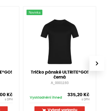
Novinka
Nov
›
TE®GO!
Tričko pánské ULTRITE®GO!
T
černá
A_0001193
,00
Kč
335,20
Kč
Vyskladnění ihned
Vy
s DPH
s DPH
u
Vybrat variantu