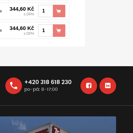
344,60
Kč
e
s DPH
344,60
Kč
e
s DPH
+420 318 618 230
po-pá: 8-17:00