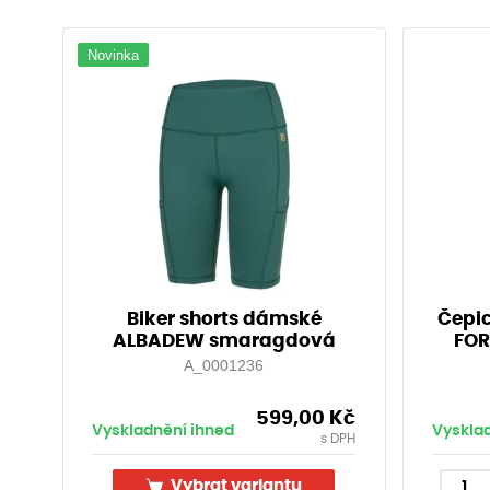
Novinka
Biker shorts dámské
Čepic
ALBADEW smaragdová
FOR
A_0001236
599,00
Kč
Vyskladnění ihned
Vyskla
s DPH
Vybrat variantu