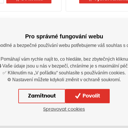
Pro správné fungování webu
odlné a bezpečné používání webu potřebujeme váš souhlas s 
 Pomáhají vám rychle najít to, co hledáte, bez zbytečných kliknut
11
Varianty
🔒 Vaše údaje jsou u nás v bezpečí, chráníme je s maximální péčí
✅ Kliknutím na „V pořádku“ souhlasíte s používáním cookies.
⚙️ Nastavení můžete kdykoli změnit v ochraně soukromí.
Zamítnout
Povolit
Termín vyskladnění upřesním
Spravovat cookies
Termín vyskladnění upřesním