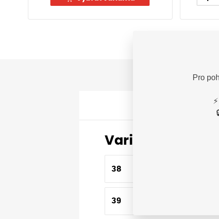
Pro poh
⚡
Varianty
38
39