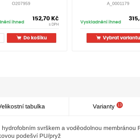
O207959
A_0001179
152,70
Kč
315
dnění ihned
Vyskladnění ihned
s DPH
Do košíku
Vybrat variant
13
Velikostní tabulka
Varianty
v s hydrofobním svrškem a voděodolnou membránou
kovou podešví PU/pryž