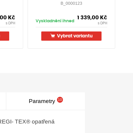
B_0000123
,00
Kč
1 339,00
Kč
Vyskladnění ihned
Vy
s DPH
s DPH
u
Vybrat variantu
10
Parametry
 REGI- TEX® opatřená