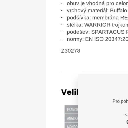
obuv je vhodná pro celor
vrchový materiál: Buffalo 
podšívka: membrána R
stélka: WARRIOR trojkom
podešev: SPARTACUS P
normy:
EN ISO 20347:2
Z30278
Velikostní tabu
Pro poh
⚡