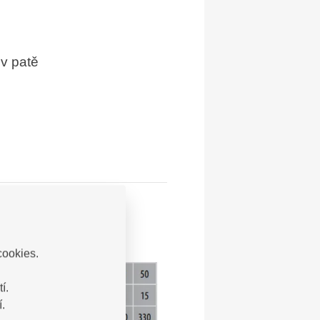
v patě
cookies.
í.
.