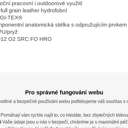
oční pracovní i outdoorové využití
full grain leather hydrofobní
EGI-TEX®
ponentní anatomická stélka s odpružujícím prvkem 
U/pryž
012 O2 SRC FO HRO
lka: obuv BENNON
Pro správné fungování webu
odlné a bezpečné používání webu potřebujeme váš souhlas s 
 Pomáhají vám rychle najít to, co hledáte, bez zbytečných kliknut
🔒 Vaše údaje jsou u nás v bezpečí, chráníme je s maximální péčí