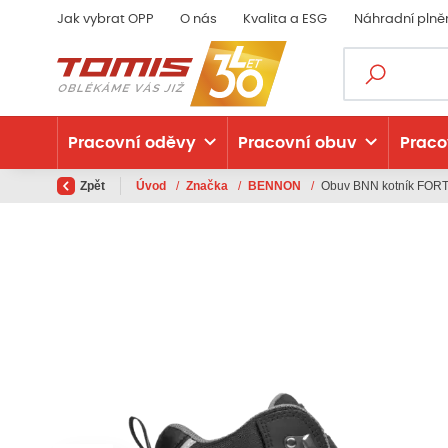
Jak vybrat OPP
O nás
Kvalita a ESG
Náhradní plně
Pracovní oděvy
Pracovní obuv
Praco
Zpět
Úvod
/
Značka
/
BENNON
/
Obuv BNN kotník FOR