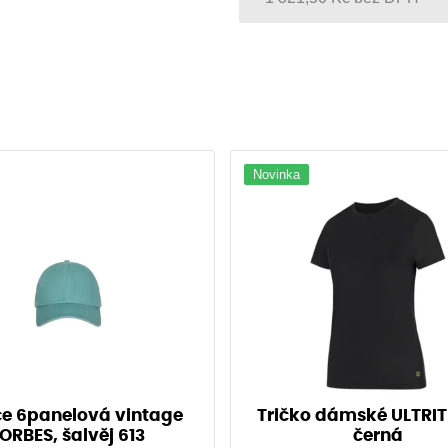
45
46
47
48
Novinka
e 6panelová vintage
Tričko dámské ULTRI
ORBES, šalvěj 613
černá