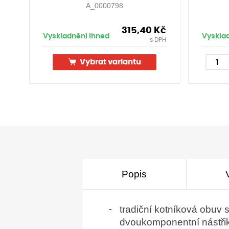
A_0000798
315,40
Kč
Vyskladnění ihned
Vyskla
s DPH
Vybrat variantu
Popis
tradiční kotníková obu
dvoukomponentní nástři