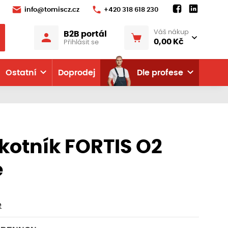
info@tomiscz.cz
+420 318 618 230
Váš nákup
B2B portál
0,00 Kč
Přihlásit se
Ostatní
Doprodej
Dle profese
kotník FORTIS O2
e
e