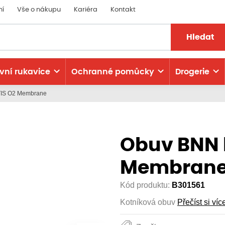
ní
Vše o nákupu
Kariéra
Kontakt
Hledat
vní rukavice
Ochranné pomůcky
Drogerie
TIS O2 Membrane
Obuv BNN 
Membran
Kód produktu:
B301561
Kotníková obuv
Přečíst si víc