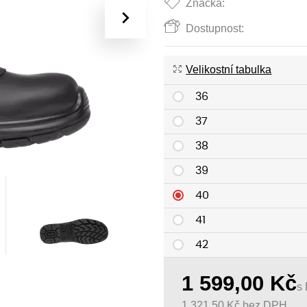
Značka:
›
Dostupnost:
Velikostní tabulka
36
37
38
39
40
41
42
43
1 599,00
Kč
s
44
1 321,50
Kč
bez DPH