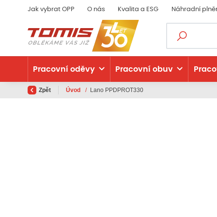
Jak vybrat OPP
O nás
Kvalita a ESG
Náhradní plně
Pracovní oděvy
Pracovní obuv
Praco
Zpět
Úvod
/
Lano PPDPROT330