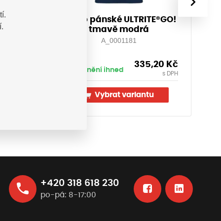
›
í.
VUS
Tričko pánské ULTRITE®GO!
O
.
tmavě modrá
A_0001181
,10
Kč
335,20
Kč
Vyskladnění ihned
Vy
s DPH
s DPH
u
Vybrat variantu
+420 318 618 230
po-pá: 8-17:00