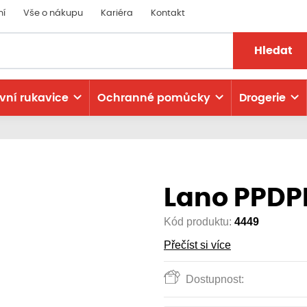
ní
Vše o nákupu
Kariéra
Kontakt
Hledat
vní rukavice
Ochranné pomůcky
Drogerie
Lano PPD
Kód produktu:
4449
Přečíst si více
Dostupnost: