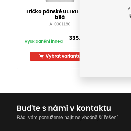
⚡
Tričko pánské ULTRITE®GO!
Obuv
bílá
wh
A_0001180
335,20
Kč
Vyskladnění ihned
Vyskla
s DPH
Vybrat variantu
Buďte s námi v kontaktu
Rádi vám pomůžeme najít nejvhodnější řešení