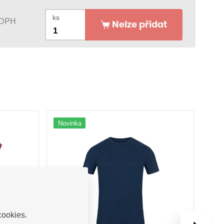
ks
 DPH
Nelze přidat
Novinka
DO
cookies.