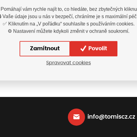
 Pomáhají vám rychle najít to, co hledáte, bez zbytečných kliknut
 BNN Barefoot SPORT
Tričko dámské A
🔒 Vaše údaje jsou u nás v bezpečí, chráníme je s maximální péčí
ite/green (35-46)-
✅ Kliknutím na „V pořádku“ souhlasíte s používáním cookies.
Doprodej!
B301991
O207138
⚙️ Nastavení můžete kdykoli změnit v ochraně soukromí.
1 049,00
Kč
172
dnění ihned
Vyskladnění ihned
s DPH
Zamítnout
Povolit
Vybrat variantu
Vybrat variant
Spravovat cookies
info@tomiscz.cz