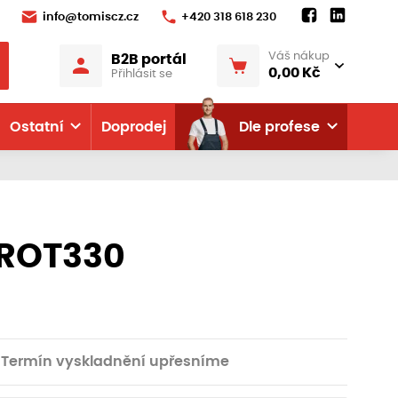
info@tomiscz.cz
+420 318 618 230
Váš nákup
B2B portál
0,00 Kč
Přihlásit se
Ostatní
Doprodej
Dle profese
PROT330
Termín vyskladnění upřesníme