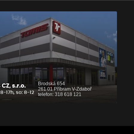
Brodská 654
CZ, s.r.o.
261 01 Příbram V-Zdaboř
8-17h, so: 8-12
telefon: 318 618 121