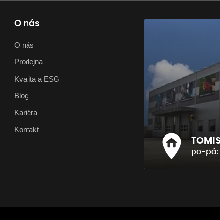
O nás
O nás
Prodejna
Kvalita a ESG
Blog
Kariéra
Kontakt
TOMIS 
po-pá: 