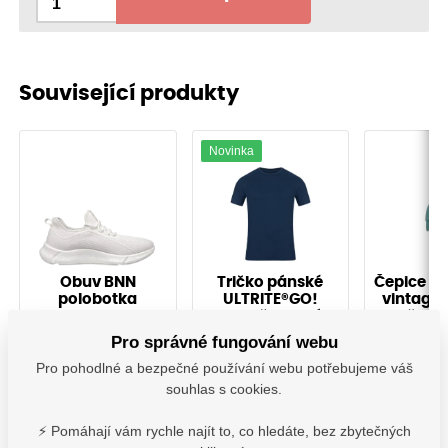
Související produkty
Novinka
Obuv BNN
Tričko pánské
Čepice 6
polobotka
ULTRITE®GO!
vintage 
MEADOW OB
tmavě modrá
šalvě
White
B_0000123
A_0001181
O207
Pro správné fungování webu
Pro pohodlné a bezpečné používání webu potřebujeme váš
souhlas s cookies.
Vyskladnění ihned
Vyskladnění ihned
Vyskladně
1 339,00
Kč
335,20
Kč
152,
⚡ Pomáhají vám rychle najít to, co hledáte, bez zbytečných
s DPH
s DPH
s D