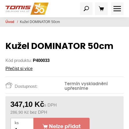
Úvod
/
Kužel DOMINATOR 50cm
Kužel DOMINATOR 50cm
Kód produktu:
P400033
Přečíst si více
Termín vyskladnění
Dostupnost:
upřesníme
347,10
Kč
s DPH
286,90
Kč
bez DPH
ks
Nelze přidat