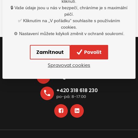
kliknutí.
Detail
Detail
Do 
🔒 Vaše údaje jsou u nás v bezpečí, chráníme je s maximální
péčí.
✅ Kliknutím na „V pořádku“ souhlasíte s používáním
cookies.
⚙️ Nastavení můžete kdykoli změnit v ochraně soukromí.
Zamítnout
Povolit
Buďte s námi v kontaktu
Rádi vám pomůžeme najít nejvhodnější řešení
Spravovat cookies
info@tomiscz.cz
+420 318 618 230
po-pá: 8-17:00