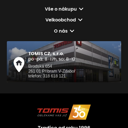
Vše o nákupu
Velkoobchod
O nás
TOMIS CZ, s.r.o.
po-pá: 8-17h, so: 8-12
Brodská 654
261 01 Příbram V-Zdaboř
telefon: 318 618 121