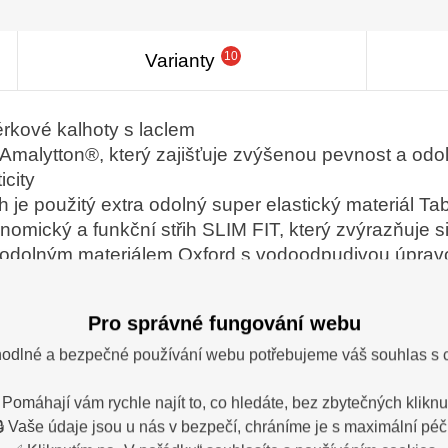
10
Varianty
rkové kalhoty s laclem
 Amalytton®, který zajišťuje zvýšenou pevnost a odol
icity
 je použitý extra odolný super elastický materiál Tab
nomický a funkční střih SLIM FIT, který zvýrazňuje s
á odolným materiálem Oxford s vodoodpudivou úpra
ení pohybu je design kolena anatomicky tvarovaný
Pro správné fungování webu
BELT umožňuje plynulé přizpůsobování šířky pas
odlné a bezpečné používání webu potřebujeme váš souhlas s 
nitřní protiskluzovou páskou, D kroužkem na karabi
 Pomáhají vám rychle najít to, co hledáte, bez zbytečných kliknut
🔒 Vaše údaje jsou u nás v bezpečí, chráníme je s maximální péčí
yztužený materiálem Oxford odolným proti oděru