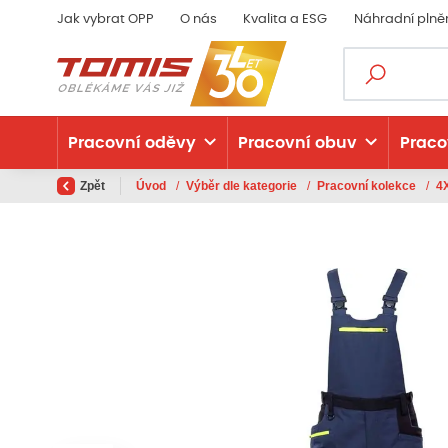
Jak vybrat OPP
O nás
Kvalita a ESG
Náhradní plně
Pracovní oděvy
Pracovní obuv
Praco
Zpět
Úvod
/
Výběr dle kategorie
/
Pracovní kolekce
/
4