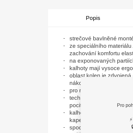
Popis
strečové bavlněné monté
ze speciálního materiálu
zachování komfortu elast
na exponovaných partiích
kalhoty mají vysoce ergo
oblast kolen je zdvojen
nákoleníky
pro maximální přizpůsob
technologie ADN®-ADAPT
pocitu omezemí
Pro poh
kalhoty jsou vybaveny v
kapes
⚡
spodní lem nohavic je v