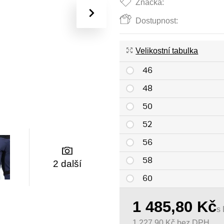
Značka:
›
Dostupnost:
Velikostní tabulka
46
48
50
52
56
58
2 další
60
62
1 485,80
Kč
s
64
1 227,90
Kč
bez DPH