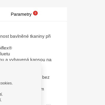
8
Parametry
nost bavlněné tkaniny při
iflex®
iluetu
vou a vybavená kapsou na
u při každém pohybu bez
cookies.
nu a velkým množstvím
í.
.