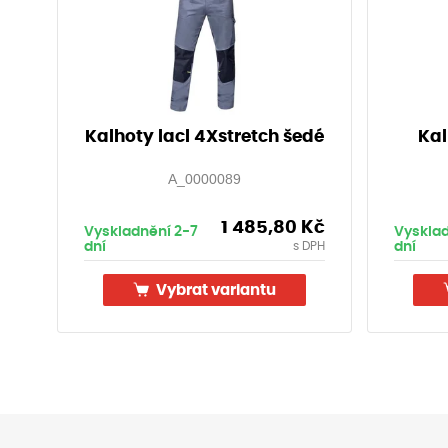
Kalhoty lacl 4Xstretch šedé
Kal
A_0000089
1 485,80
Kč
Vyskladnění 2-7
Vysklad
dní
dní
s DPH
Vybrat variantu