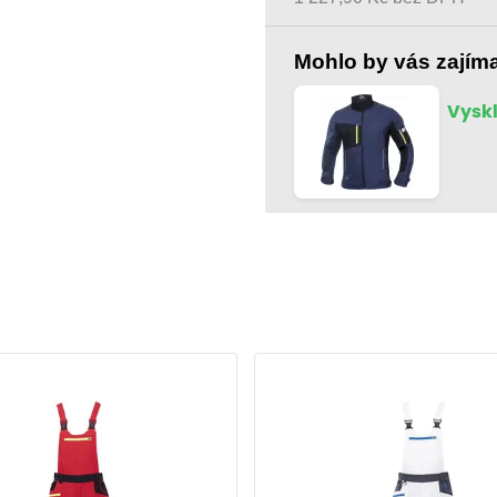
54
Mohlo by vás zajím
Vyskl