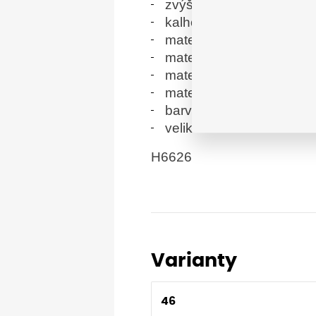
zvýšenou viditelnost uživ
kalhoty umožňují snadné
materiál A: 98 % bavlna
materiál B: 88 % nylon
materiál C: 100 % polyes
materiál D: 65 % polyest
barva: tmavě modrá
velikosti: 46-64
H6626
Varianty
46