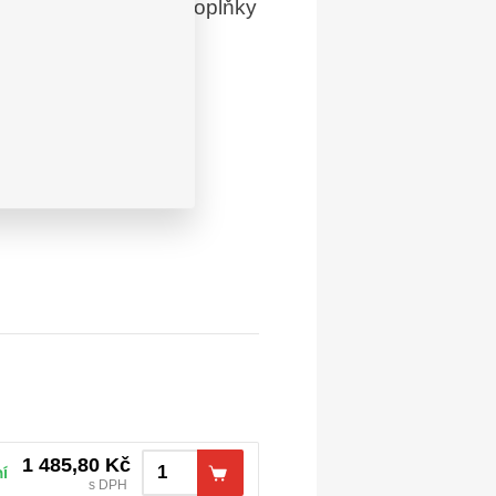
zadním dílu a hi-vis doplňky
0 g/m²
1 485,80
Kč
í
s DPH