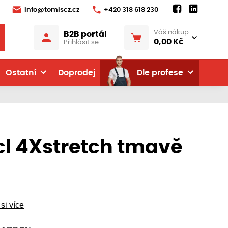
info@tomiscz.cz
+420 318 618 230
Váš nákup
B2B portál
0,00 Kč
Přihlásit se
Ostatní
Doprodej
Dle profese
cl 4Xstretch tmavě
 si více