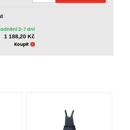
1 485,80
Kč
Vyskladnění 2-7 dní
/ ks
at
adnění 2-7 dní
1 188,20
Kč
Koupit