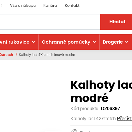
ní
Vše o nákupu
Kariéra
Kontakt
Hledat
vní rukavice
Ochranné pomůcky
Drogerie
Xstretch
/
Kalhoty lacl 4Xstretch tmavě modré
Kalhoty la
modré
Kód produktu:
O206397
Kalhoty lacl 4Xstretch
Přečíst