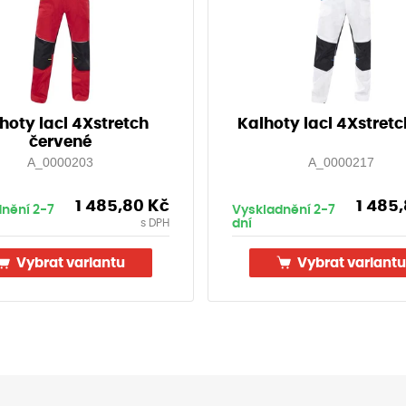
hoty lacl 4Xstretch
Kalhoty lacl 4Xstretc
červené
A_0000203
A_0000217
1 485,80
Kč
1 485
nění 2-7
Vyskladnění 2-7
dní
s DPH
Vybrat variantu
Vybrat variantu