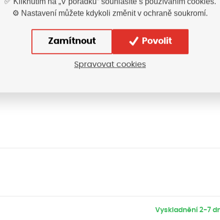
✅ Kliknutím na „V pořádku“ souhlasíte s používáním cookies.
atele zajišťují reflexní pásky umístěné na předním i 
⚙️ Nastavení můžete kdykoli změnit v ochraně soukromí.
 prodloužení délky o 5 cm
, 2 % elastan, Amalytton®, kanvasová vazba, cca 25
, 12 % spandex, TABIFLEX®
Zamítnout
Povolit
ter - Oxford
er, 35 % bavlna
Spravovat cookies
Vyskladnění 2-7 dn