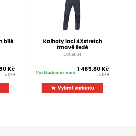
h bílé
Kalhoty lacl 4Xstretch
tmavě šedé
O206064
,80
Kč
1 485,80
Kč
Vyskladnění ihned
s DPH
s DPH
Vybrat variantu