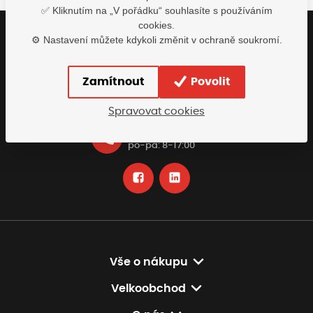
✅ Kliknutím na „V pořádku“ souhlasíte s používáním
cookies.
⚙️ Nastavení můžete kdykoli změnit v ochraně soukromí.
Buďte s námi v kontaktu
Rádi vám pomůžeme najít nejvhodnější řešení
Zamítnout
Povolit
info@tomiscz.cz
Spravovat cookies
+420 318 618 230
po-pá: 8-17:00
Vše o nákupu
Velkoobchod