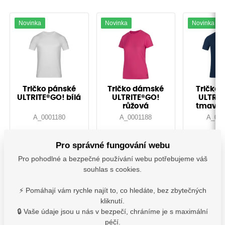
Novinka
Novinka
Novinka
Tričko pánské
Tričko dámské
Tričko 
ULTRITE®GO! bílá
ULTRITE®GO!
ULTRIT
růžová
tmavě 
A_0001180
A_0001188
A_000
Pro správné fungování webu
Vyskladnění ihned
Vyskladnění ihned
Vyskladně
335,20
Kč
315,00
Kč
335,
Pro pohodlné a bezpečné používání webu potřebujeme váš
s DPH
s DPH
s D
souhlas s cookies.
Detail
Detail
De
⚡ Pomáhají vám rychle najít to, co hledáte, bez zbytečných
kliknutí.
🔒 Vaše údaje jsou u nás v bezpečí, chráníme je s maximální
péčí.