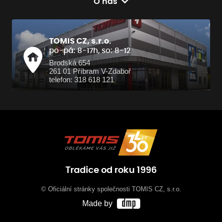
O nás
TOMIS CZ, s.r.o.
po-pá: 8-17h, so: 8-12
Brodská 654
261 01 Příbram V-Zdaboř
telefon: 318 618 121
Tradice od roku 1996
© Oficiální stránky společnosti TOMIS CZ, s.r.o.
Made by