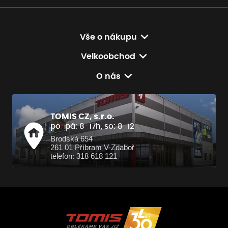
Vše o nákupu
Velkoobchod
O nás
TOMIS CZ, s.r.o.
po-pá: 8-17h, so: 8-12
Brodská 654
261 01 Příbram V-Zdaboř
telefon: 318 618 121