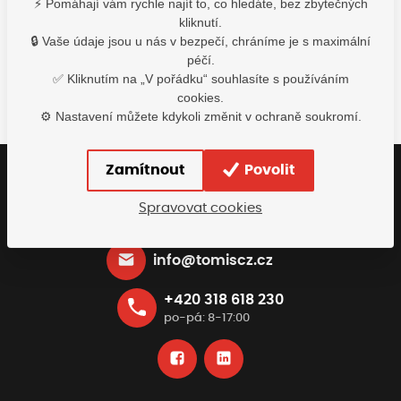
⚡ Pomáhají vám rychle najít to, co hledáte, bez zbytečných
605,00
Kč
335,20
Kč
554,
kliknutí.
s DPH
s DPH
s D
🔒 Vaše údaje jsou u nás v bezpečí, chráníme je s maximální
Do košíku
Detail
De
péčí.
✅ Kliknutím na „V pořádku“ souhlasíte s používáním
cookies.
⚙️ Nastavení můžete kdykoli změnit v ochraně soukromí.
Zamítnout
Povolit
Buďte s námi v kontaktu
Spravovat cookies
Rádi vám pomůžeme najít nejvhodnější řešení
info@tomiscz.cz
+420 318 618 230
po-pá: 8-17:00