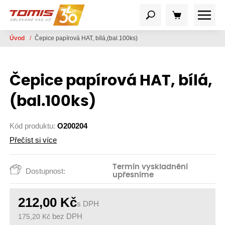
Úvod
/
Čepice papírová HAT, bílá,(bal.100ks)
Čepice papírová HAT, bílá,
(bal.100ks)
Kód produktu:
O200204
Přečíst si více
Termín vyskladnění
Dostupnost:
upřesníme
212,00
Kč
s DPH
175,20
Kč
bez DPH