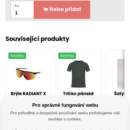
ks
Nelze přidat
Související produkty
Novinka
Novinka
Brýle RADIANT X
Tričko pánské
Šaty d
ULTRITE®GO!
RO
khaki
Pro správné fungování webu
A_0000916
A_0001190
O207
Pro pohodlné a bezpečné používání webu potřebujeme váš
souhlas s cookies.
Vyskladnění ihned
Vyskladnění ihned
Vyskladně