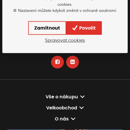
cookies.
Buďte s námi v kontaktu
⚙️ Nastavení můžete kdykoli změnit v ochraně soukromí.
Rádi vám pomůžeme najít nejvhodnější řešení
Zamítnout
Povolit
info@tomiscz.cz
Spravovat cookies
+420 318 618 230
po-pá: 8-17:00
Vše o nákupu
Velkoobchod
O nás