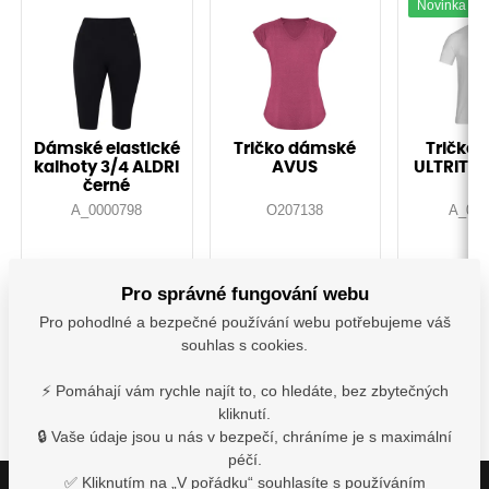
Novinka
Dámské elastické
Tričko dámské
Tričko 
kalhoty 3/4 ALDRI
AVUS
ULTRITE®
černé
A_0000798
O207138
A_000
Vyskladnění ihned
Vyskladnění ihned
Vyskladně
Pro správné fungování webu
315,40
Kč
172,10
Kč
335,
s DPH
s DPH
s D
Pro pohodlné a bezpečné používání webu potřebujeme váš
souhlas s cookies.
Detail
Detail
De
⚡ Pomáhají vám rychle najít to, co hledáte, bez zbytečných
kliknutí.
🔒 Vaše údaje jsou u nás v bezpečí, chráníme je s maximální
péčí.
✅ Kliknutím na „V pořádku“ souhlasíte s používáním