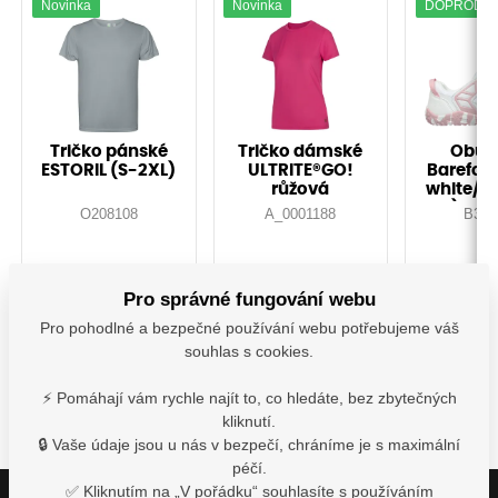
Novinka
Novinka
DOPRODE
Tričko pánské
Tričko dámské
Obuv
ESTORIL (S-2XL)
ULTRITE®GO!
Barefoo
růžová
white/pi
43)-Dop
O208108
A_0001188
B301
Vyskladnění ihned
Vyskladnění ihned
Vyskladně
Pro správné fungování webu
154,60
Kč
315,00
Kč
1 049
s DPH
s DPH
s D
Pro pohodlné a bezpečné používání webu potřebujeme váš
souhlas s cookies.
Detail
Detail
De
⚡ Pomáhají vám rychle najít to, co hledáte, bez zbytečných
kliknutí.
🔒 Vaše údaje jsou u nás v bezpečí, chráníme je s maximální
péčí.
✅ Kliknutím na „V pořádku“ souhlasíte s používáním