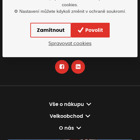
cookies.
Buďte s námi v kontaktu
⚙️ Nastavení můžete kdykoli změnit v ochraně soukromí.
Rádi vám pomůžeme najít nejvhodnější řešení
Zamítnout
Povolit
info@tomiscz.cz
Spravovat cookies
+420 318 618 230
po-pá: 8-17:00
Vše o nákupu
Velkoobchod
O nás