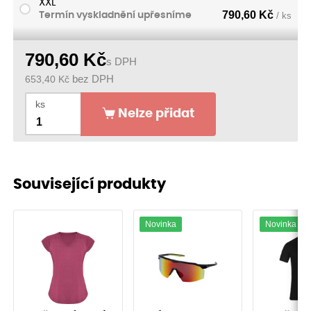
XXL
790,60
Kč
Termín vyskladnění upřesníme
/ ks
790,60
Kč
s DPH
653,40
Kč
bez DPH
ks
Nelze přidat
Související produkty
Novinka
Novinka