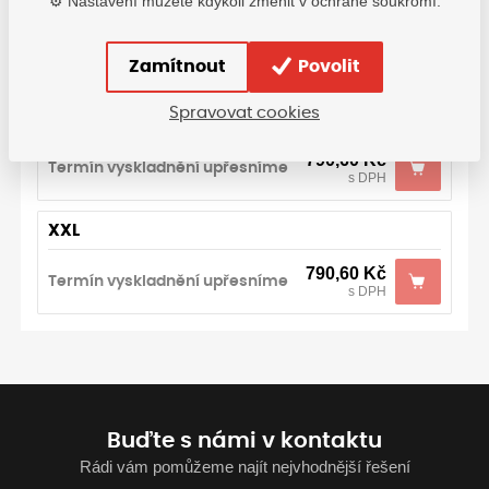
⚙️ Nastavení můžete kdykoli změnit v ochraně soukromí.
L
790,60
Kč
Termín vyskladnění upřesníme
s DPH
Zamítnout
Povolit
Spravovat cookies
XL
790,60
Kč
Termín vyskladnění upřesníme
s DPH
XXL
790,60
Kč
Termín vyskladnění upřesníme
s DPH
Buďte s námi v kontaktu
Rádi vám pomůžeme najít nejvhodnější řešení