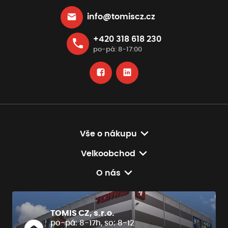
info@tomiscz.cz
+420 318 618 230
po-pá: 8-17:00
Vše o nákupu
Velkoobchod
O nás
TOMIS CZ, s.r.o.
po-pá: 8-17h, so: 8-12