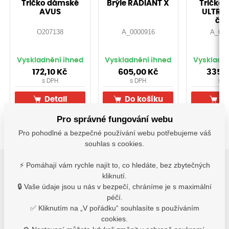
Tričko dámské
Brýle RADIANT X
Tričko 
AVUS
ULTRIT
čer
O207138
A_0000916
A_000
Vyskladnění ihned
Vyskladnění ihned
Vyskladně
172,10
Kč
605,00
Kč
335,
s DPH
s DPH
s D
Detail
Do košíku
De
Pro správné fungování webu
Pro pohodlné a bezpečné používání webu potřebujeme váš
souhlas s cookies.
⚡ Pomáhají vám rychle najít to, co hledáte, bez zbytečných
kliknutí.
3
Varianty
🔒 Vaše údaje jsou u nás v bezpečí, chráníme je s maximální
péčí.
✅ Kliknutím na „V pořádku“ souhlasíte s používáním
Varianty
cookies.