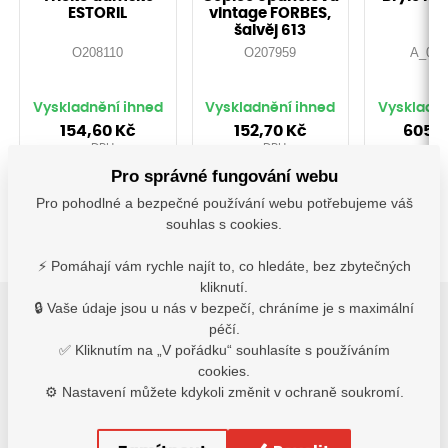
ESTORIL
vintage FORBES,
šalvěj 613
O208110
O207959
A_000
Vyskladnění ihned
Vyskladnění ihned
Vyskladně
154,60
Kč
152,70
Kč
605,
s DPH
s DPH
s D
Pro správné fungování webu
Detail
Do košíku
Do 
Pro pohodlné a bezpečné používání webu potřebujeme váš
souhlas s cookies.
⚡ Pomáhají vám rychle najít to, co hledáte, bez zbytečných
kliknutí.
🔒 Vaše údaje jsou u nás v bezpečí, chráníme je s maximální
péčí.
2
✅ Kliknutím na „V pořádku“ souhlasíte s používáním
Varianty
cookies.
⚙️ Nastavení můžete kdykoli změnit v ochraně soukromí.
Varianty
XL bright yellow/bright blue