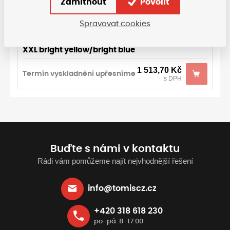
Zamítnout
Povolit
1 513,70
Kč
Termín vyskladnění upřesníme
Spravovat cookies
s DPH
XXL bright yellow/bright blue
1 513,70
Kč
Termín vyskladnění upřesníme
s DPH
Buďte s námi v kontaktu
Rádi vám pomůžeme najít nejvhodnější řešení
info@tomiscz.cz
+420 318 618 230
po-pá: 8-17:00