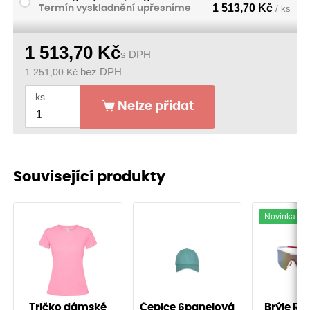
1 513,70
Kč
Termín vyskladnění upřesníme
/ ks
1 513,70
Kč
s DPH
1 251,00
Kč
bez DPH
ks
Nelze přidat
Související produkty
Novinka
Tričko dámské
Čepice 6panelová
Brýle RA