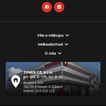
Vše o nákupu
Velkoobchod
O nás
TOMIS CZ, s.r.o.
po-pá: 8-17h, so: 8-12
Brodská 654
261 01 Příbram V-Zdaboř
telefon: 318 618 121