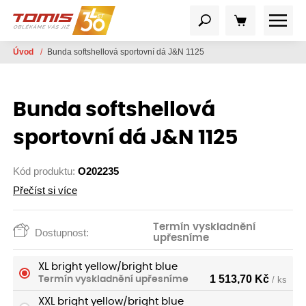
Úvod
/
Bunda softshellová sportovní dá J&N 1125
Bunda softshellová
sportovní dá J&N 1125
Kód produktu:
O202235
Přečíst si více
Termín vyskladnění
Dostupnost:
upřesníme
XL bright yellow/bright blue
1 513,70
Kč
Termín vyskladnění upřesníme
/ ks
XXL bright yellow/bright blue