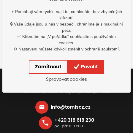
B301990
B_0000123
B301
⚡ Pomáhají vám rychle najít to, co hledáte, bez zbytečných
Vyskladnění ihned
Vyskladnění ihned
Vyskladně
kliknutí.
1 649,00
Kč
1 339,00
Kč
1 049
🔒 Vaše údaje jsou u nás v bezpečí, chráníme je s maximální
s DPH
s DPH
s D
péčí.
✅ Kliknutím na „V pořádku“ souhlasíte s používáním
Detail
Detail
De
cookies.
⚙️ Nastavení můžete kdykoli změnit v ochraně soukromí.
Zamítnout
Povolit
Spravovat cookies
Buďte s námi v kontaktu
Rádi vám pomůžeme najít nejvhodnější řešení
info@tomiscz.cz
+420 318 618 230
po-pá: 8-17:00