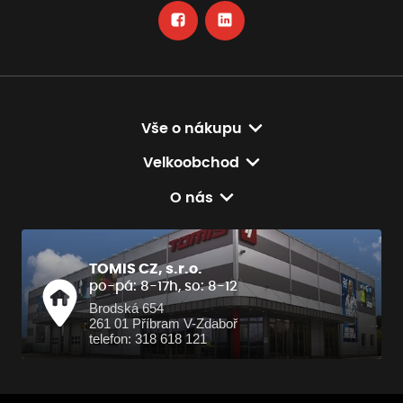
Vše o nákupu
Velkoobchod
O nás
TOMIS CZ, s.r.o.
po-pá: 8-17h, so: 8-12
Brodská 654
261 01 Příbram V-Zdaboř
telefon: 318 618 121