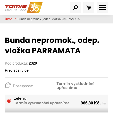
Úvod
/
Bunda nepromok., odep. vložka PARRAMATA
Bunda nepromok., odep.
vložka PARRAMATA
Kód produktu:
2320
Přečíst si více
Termín vyskladnění
Dostupnost:
upřesníme
zelená
966,80
Kč
Termín vyskladnění upřesníme
/ ks