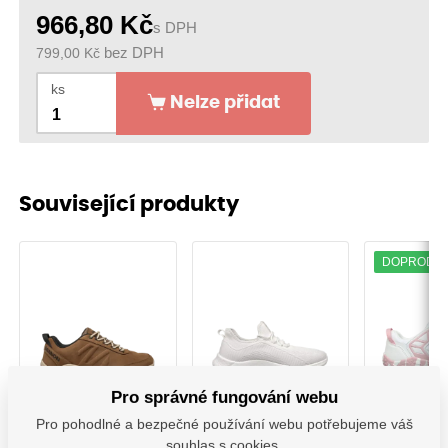
966,80
Kč
s DPH
799,00
Kč
bez DPH
ks
Nelze přidat
Související produkty
DOPRODE
Obuv BNN
Obuv BNN
Obuv
Pro správné fungování webu
Barefoot LEATHER
polobotka
Barefoo
Pro pohodlné a bezpečné používání webu potřebujeme váš
brown (36-48)
MEADOW OB
white/pi
souhlas s cookies.
White
43)-Dop