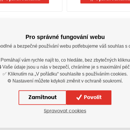
Pro správné fungování webu
odlné a bezpečné používání webu potřebujeme váš souhlas s 
 Pomáhají vám rychle najít to, co hledáte, bez zbytečných kliknut
11
Varianty
🔒 Vaše údaje jsou u nás v bezpečí, chráníme je s maximální péčí
✅ Kliknutím na „V pořádku“ souhlasíte s používáním cookies.
⚙️ Nastavení můžete kdykoli změnit v ochraně soukromí.
Zamítnout
Povolit
Termín vyskladnění upřesním
Spravovat cookies
Termín vyskladnění upřesním