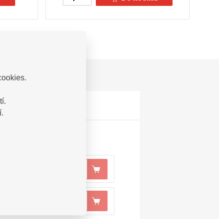
cookies.
í.
.
46,70
Kč
e
s DPH
46,70
Kč
e
s DPH