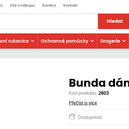
ní
Vše o nákupu
Kariéra
Kontakt
Hledat
vní rukavice
Ochranné pomůcky
Drogerie
Bunda dá
Kód produktu:
2803
Přečíst si více
Dostupnost: