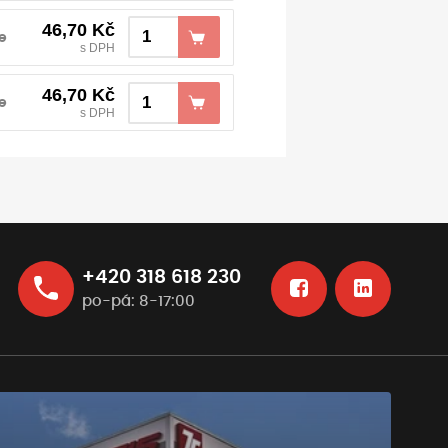
46,70
Kč
e
s DPH
46,70
Kč
e
s DPH
+420 318 618 230
po-pá: 8-17:00