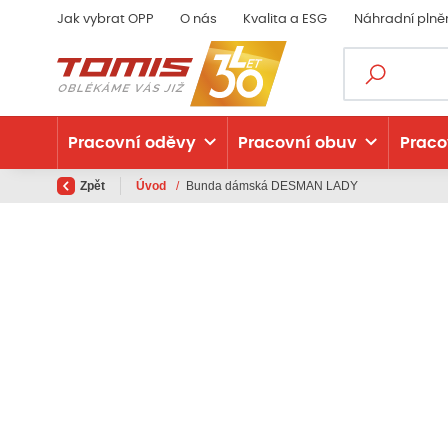
Jak vybrat OPP
O nás
Kvalita a ESG
Náhradní plně
Pracovní oděvy
Pracovní obuv
Praco
Zpět
Úvod
/
Bunda dámská DESMAN LADY