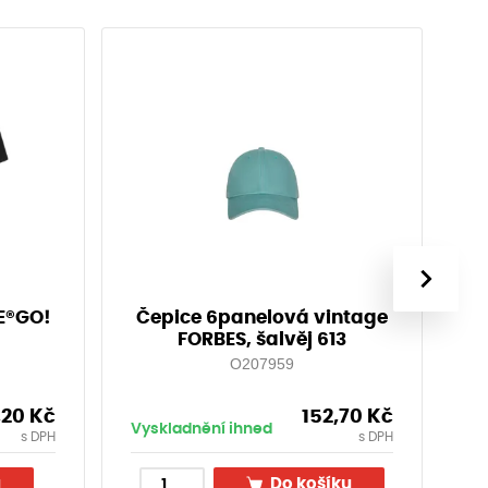
Nov
›
TE®GO!
Čepice 6panelová vintage
T
FORBES, šalvěj 613
O207959
,20
Kč
152,70
Kč
Vyskladnění ihned
Vy
s DPH
s DPH
u
Do košíku