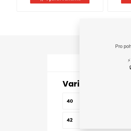
Pro poh
⚡
Varianty
40
42