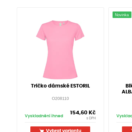
Novinka
Tričko dámské ESTORIL
Bi
ALB
O208110
154,60
Kč
Vyskladnění ihned
Vyskla
s DPH
Vybrat variantu