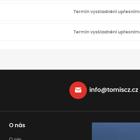
Termín vyskladnění upřesním
Termín vyskladnění upřesním
info@tomiscz.cz
O nás
O nás