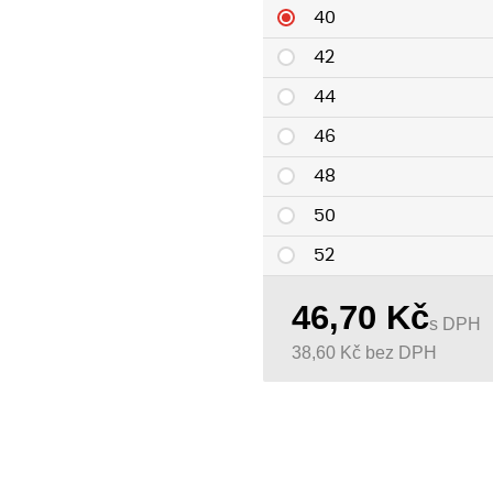
40
42
44
46
48
50
52
54
46,70
Kč
s DPH
56
38,60
Kč
bez DPH
58
60