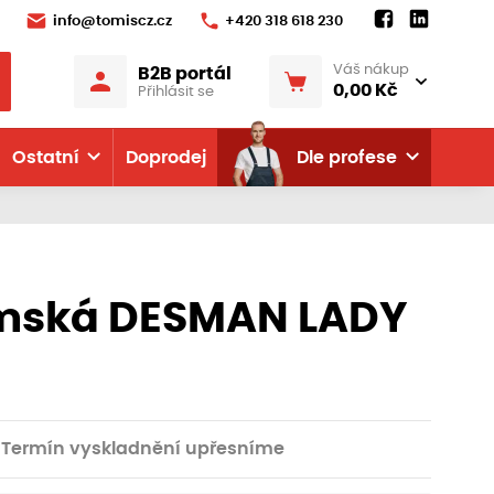
info@tomiscz.cz
+420 318 618 230
Váš nákup
B2B portál
0,00 Kč
Přihlásit se
Ostatní
Doprodej
Dle profese
mská DESMAN LADY
Termín vyskladnění upřesníme