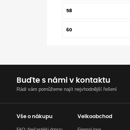
58
60
Buďte s námi v kontaktu
Rádi vám pomůžeme najít nejvhodnější řešení
Vše o nákupu
Velkoobchod
FAQ: Nejčastější dotazy
Firemní loga