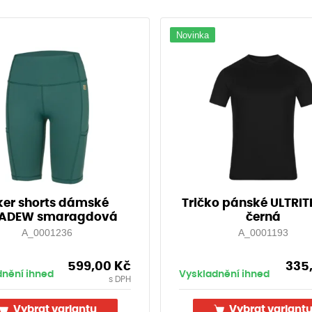
Novinka
ker shorts dámské
Tričko pánské ULTRI
ADEW smaragdová
černá
A_0001236
A_0001193
599,00
Kč
335
dnění ihned
Vyskladnění ihned
s DPH
Vybrat variantu
Vybrat variant