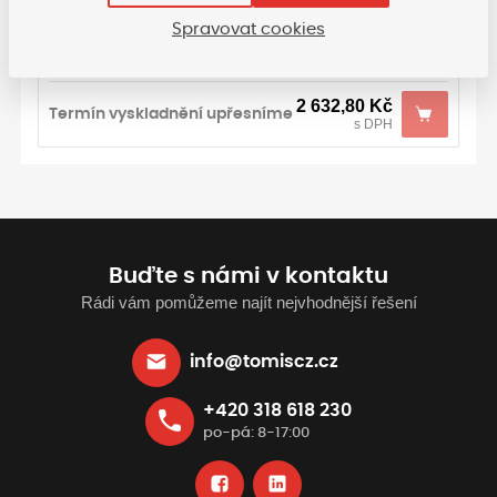
s DPH
Spravovat cookies
XL oranž./modrá
2 632,80
Kč
Termín vyskladnění upřesníme
s DPH
Buďte s námi v kontaktu
Rádi vám pomůžeme najít nejvhodnější řešení
info@tomiscz.cz
+420 318 618 230
po-pá: 8-17:00