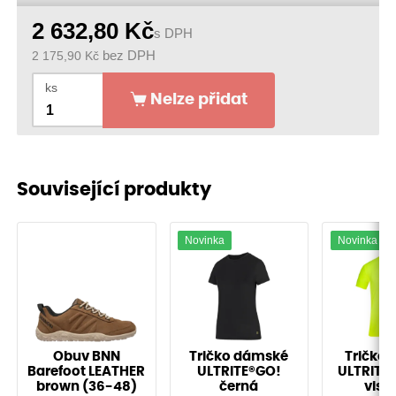
2 632,80
Kč
s DPH
2 175,90
Kč
bez DPH
ks
Nelze přidat
Související produkty
Novinka
Novinka
Obuv BNN
Tričko dámské
Tričko 
Barefoot LEATHER
ULTRITE®GO!
ULTRITE®
brown (36-48)
černá
vis ž