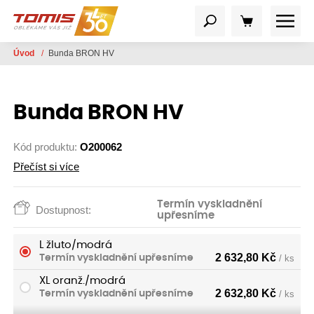
Úvod
/
Bunda BRON HV
Bunda BRON HV
Kód produktu:
O200062
Přečíst si více
Termín vyskladnění
Dostupnost:
upřesníme
L žluto/modrá
2 632,80
Kč
Termín vyskladnění upřesníme
/ ks
XL oranž./modrá
2 632,80
Kč
Termín vyskladnění upřesníme
/ ks