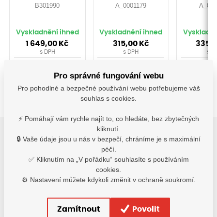
B301990
A_0001179
A_000
Vyskladnění ihned
Vyskladnění ihned
Vyskladně
1 649,00
Kč
315,00
Kč
335,
s DPH
s DPH
s D
Detail
Detail
De
Pro správné fungování webu
Pro pohodlné a bezpečné používání webu potřebujeme váš
souhlas s cookies.
⚡ Pomáhají vám rychle najít to, co hledáte, bez zbytečných
kliknutí.
🔒 Vaše údaje jsou u nás v bezpečí, chráníme je s maximální
2
péčí.
Varianty
✅ Kliknutím na „V pořádku“ souhlasíte s používáním
cookies.
Varianty
⚙️ Nastavení můžete kdykoli změnit v ochraně soukromí.
L žluto/modrá
Zamítnout
Povolit
2 632,80
Kč
Termín vyskladnění upřesníme