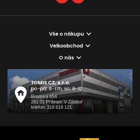
Vše o nákupu
Velkoobchod
O nás
TOMIS CZ, s.r.o.
po-pá: 8-17h, so: 8-12
Brodská 654
261 01 Příbram V-Zdaboř
telefon: 318 618 121