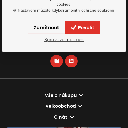
cookies.
Buďte s námi v kontaktu
⚙️ Nastavení můžete kdykoli změnit v ochraně soukromí.
Rádi vám pomůžeme najít nejvhodnější řešení
Zamítnout
Povolit
info@tomiscz.cz
Spravovat cookies
+420 318 618 230
po-pá: 8-17:00
Vše o nákupu
Velkoobchod
O nás