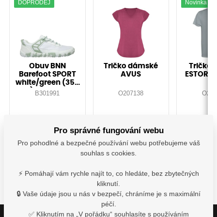
DOPRODEJ
Novinka
Obuv BNN
Tričko dámské
Tričko 
Barefoot SPORT
AVUS
ESTORIL 
white/green (35-
46)-Doprodej!
B301991
O207138
O208
Vyskladnění ihned
Vyskladnění ihned
Vyskladně
Pro správné fungování webu
1 049,00
Kč
172,10
Kč
154,
s DPH
s DPH
s D
Pro pohodlné a bezpečné používání webu potřebujeme váš
souhlas s cookies.
Detail
Detail
De
⚡ Pomáhají vám rychle najít to, co hledáte, bez zbytečných
kliknutí.
🔒 Vaše údaje jsou u nás v bezpečí, chráníme je s maximální
péčí.
✅ Kliknutím na „V pořádku“ souhlasíte s používáním