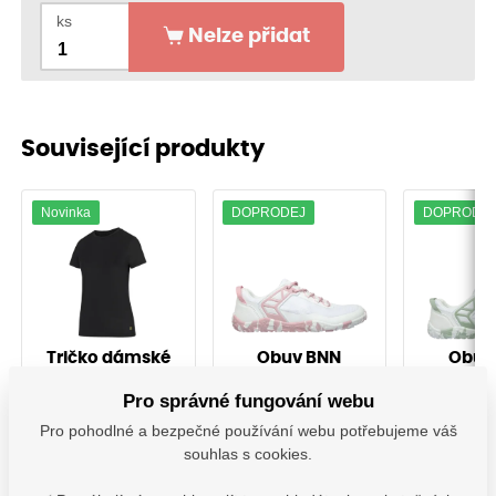
ks
Nelze přidat
Související produkty
Novinka
DOPRODEJ
DOPRODE
Tričko dámské
Obuv BNN
Obuv
ULTRITE®GO!
Barefoot SPORT
Barefoo
černá
white/pink (35-
white/gr
Pro správné fungování webu
43)-Doprodej!
46)-Dop
A_0001179
B301992
B301
Pro pohodlné a bezpečné používání webu potřebujeme váš
souhlas s cookies.
Vyskladnění ihned
Vyskladnění ihned
Vyskladně