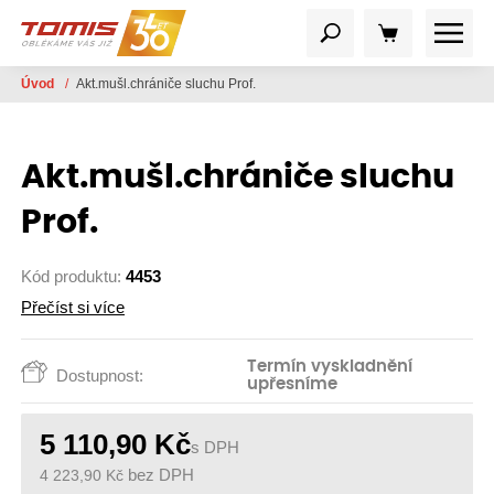
Úvod
/
Akt.mušl.chrániče sluchu Prof.
Akt.mušl.chrániče sluchu
Prof.
Kód produktu:
4453
Přečíst si více
Termín vyskladnění
Dostupnost:
upřesníme
5 110,90
Kč
s DPH
4 223,90
Kč
bez DPH