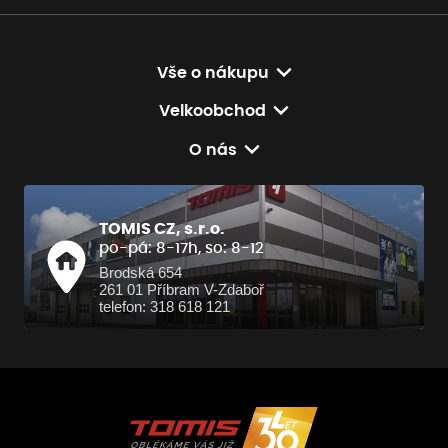
Vše o nákupu
Velkoobchod
O nás
TOMIS CZ, s.r.o.
po-pá: 8-17h, so: 8-12
Brodská 654
261 01 Příbram V-Zdaboř
telefon: 318 618 121