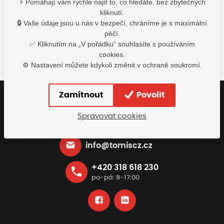
⚡ Pomáhají vám rychle najít to, co hledáte, bez zbytečných
315,00
Kč
1 049,00
Kč
1 049
kliknutí.
s DPH
s DPH
s D
🔒 Vaše údaje jsou u nás v bezpečí, chráníme je s maximální
Detail
Detail
De
péčí.
✅ Kliknutím na „V pořádku“ souhlasíte s používáním
cookies.
⚙️ Nastavení můžete kdykoli změnit v ochraně soukromí.
Zamítnout
Povolit
Buďte s námi v kontaktu
Spravovat cookies
Rádi vám pomůžeme najít nejvhodnější řešení
info@tomiscz.cz
+420 318 618 230
po-pá: 8-17:00