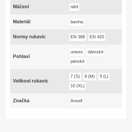
Máčení
nitril
Materiál
bavlna
Normy rukavic
EN 388
EN 420
unisex
dámské
Pohlaví
pánské
7 (S)
8 (M)
9 (L)
Velikost rukavic
10 (XL)
Značka
Ansell