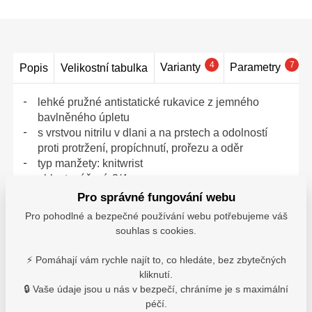
4
7
Varianty
Parametry
Popis
Velikostní tabulka
lehké pružné antistatické rukavice z jemného
bavlněného úpletu
s vrstvou nitrilu v dlani a na prstech a odolností
proti protržení, propíchnutí, prořezu a oděr
typ manžety: knitwrist
oblast máčení: 3/4
bez silikonu
Pro správné fungování webu
oblast máčení: nitril
Pro pohodlné a bezpečné používání webu potřebujeme váš
materiál rukavice: bavlna, pletený
souhlas s cookies.
materiál manžety: bavlna, pletený
normy: EN 420, EN 388 (2111A)
⚡ Pomáhají vám rychle najít to, co hledáte, bez zbytečných
kliknutí.
0107002899
🔒 Vaše údaje jsou u nás v bezpečí, chráníme je s maximální
péčí.