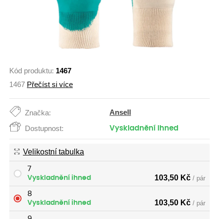
Kód produktu:
1467
1467
Přečíst si více
Ansell
Značka:
Dostupnost:
Vyskladnění ihned
Velikostní tabulka
7
103,50
Kč
Vyskladnění ihned
/ pár
8
103,50
Kč
Vyskladnění ihned
/ pár
9