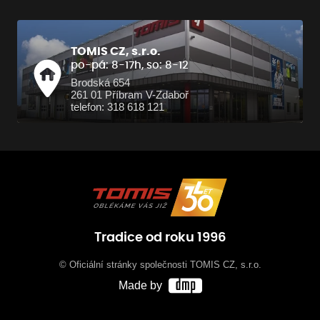
TOMIS CZ, s.r.o.
po-pá: 8-17h, so: 8-12
Brodská 654
261 01 Příbram V-Zdaboř
telefon: 318 618 121
Tradice od roku 1996
© Oficiální stránky společnosti TOMIS CZ, s.r.o.
Made by