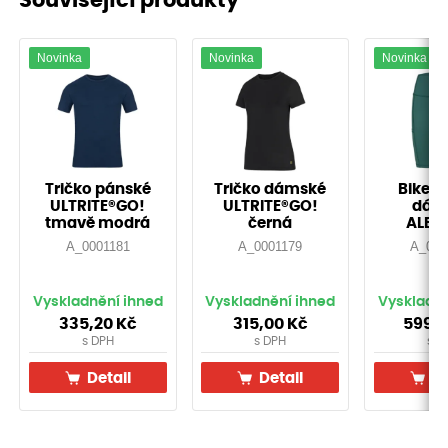
Související produkty
Novinka
Novinka
Novinka
Tričko pánské
Tričko dámské
Biker 
ULTRITE®GO!
ULTRITE®GO!
dám
tmavě modrá
černá
ALB
smara
A_0001181
A_0001179
A_000
Vyskladnění ihned
Vyskladnění ihned
Vyskladně
335,20
Kč
315,00
Kč
599,
s DPH
s DPH
s D
Detail
Detail
De