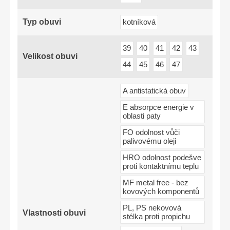
Typ obuvi
kotníková
39
40
41
42
43
Velikost obuvi
44
45
46
47
A antistatická obuv
E absorpce energie v
oblasti paty
FO odolnost vůči
palivovému oleji
HRO odolnost podešve
proti kontaktnímu teplu
MF metal free - bez
kovových komponentů
PL, PS nekovová
Vlastnosti obuvi
stélka proti propichu