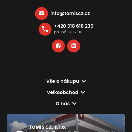
info@tomiscz.cz
+420 318 618 230
po-pá: 8-17:00
Vše o nákupu
Velkoobchod
O nás
TOMIS CZ, s.r.o.