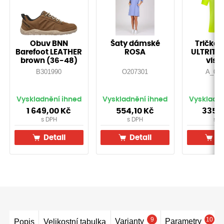
Obuv BNN
Šaty dámské
Tričko 
Barefoot LEATHER
ROSA
ULTRITE®
brown (36-48)
vis ž
B301990
O207301
A_000
Vyskladnění ihned
Vyskladnění ihned
Vyskladně
1 649,00
Kč
554,10
Kč
335,
s DPH
s DPH
s D
Detail
Detail
De
9
10
Varianty
Parametry
Popis
Velikostní tabulka