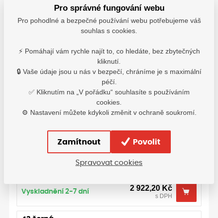
Pro správné fungování webu
39 černá
Pro pohodlné a bezpečné používání webu potřebujeme váš
souhlas s cookies.
2 922,20
Kč
Vyskladnění 2-7 dní
s DPH
⚡ Pomáhají vám rychle najít to, co hledáte, bez zbytečných
kliknutí.
40 černá
🔒 Vaše údaje jsou u nás v bezpečí, chráníme je s maximální
péčí.
2 922,20
Kč
Vyskladnění 2-7 dní
✅ Kliknutím na „V pořádku“ souhlasíte s používáním
s DPH
cookies.
⚙️ Nastavení můžete kdykoli změnit v ochraně soukromí.
41 černá
2 922,20
Kč
Vyskladnění 2-7 dní
Zamítnout
Povolit
s DPH
Spravovat cookies
42 černá
2 922,20
Kč
Vyskladnění 2-7 dní
s DPH