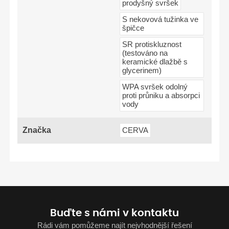
prodyšný svršek
S nekovová tužinka ve
špičce
SR protiskluznost
(testováno na
keramické dlažbě s
glycerinem)
WPA svršek odolný
proti průniku a absorpci
vody
Značka
CERVA
Buďte s námi v kontaktu
Rádi vám pomůžeme najít nejvhodnější řešení