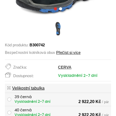
Kód produktu:
B300742
Bezpečnostní kotníková obuv
Přečíst si více
CERVA
Značka:
Dostupnost:
Vyskladnění 2-7 dní
Velikostní tabulka
39 černá
2 922,20
Kč
Vyskladnění 2-7 dní
/ pár
40 černá
2 922,20
Kč
Vyskladnění 2-7 dní
/ pár