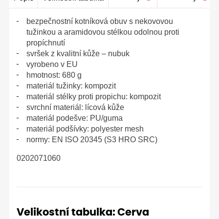
bezpečnostní kotníková obuv s nekovovou
tužinkou a aramidovou stélkou odolnou proti
propíchnutí
svršek z kvalitní kůže – nubuk
vyrobeno v EU
hmotnost: 680 g
materiál tužinky: kompozit
materiál stélky proti propichu: kompozit
svrchní materiál: lícová kůže
materiál podešve: PU/guma
materiál podšívky: polyester mesh
normy: EN ISO 20345 (S3 HRO SRC)
0202071060
Velikostní tabulka: Cerva