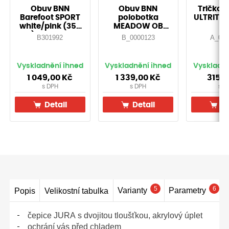
Obuv BNN
Obuv BNN
Tričko 
Barefoot SPORT
polobotka
ULTRITE®
white/pink (35-
MEADOW OB
43)-Doprodej!
White
B301992
B_0000123
A_000
Vyskladnění ihned
Vyskladnění ihned
Vyskladně
1 049,00
Kč
1 339,00
Kč
315,
s DPH
s DPH
s D
Detail
Detail
De
5
6
Varianty
Parametry
Popis
Velikostní tabulka
čepice JURA s dvojitou tloušťkou, akrylový úplet
ochrání vás před chladem