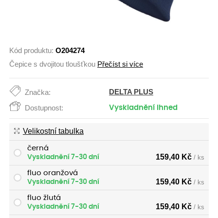
Kód produktu:
O204274
Čepice s dvojitou tloušťkou
Přečíst si více
DELTA PLUS
Značka:
Dostupnost:
Vyskladnění ihned
Velikostní tabulka
černá
159,40
Kč
Vyskladnění 7-30 dní
/ ks
fluo oranžová
159,40
Kč
Vyskladnění 7-30 dní
/ ks
fluo žlutá
159,40
Kč
Vyskladnění 7-30 dní
/ ks