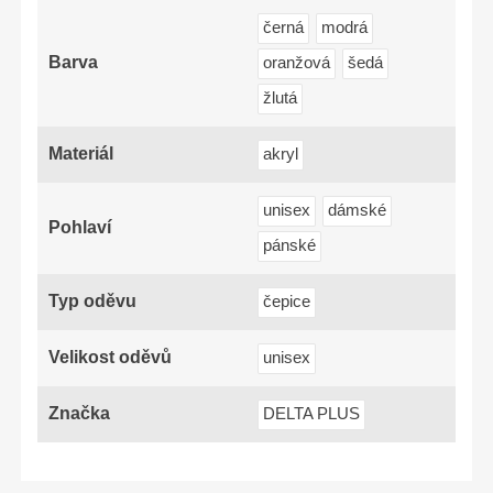
černá
modrá
Barva
oranžová
šedá
žlutá
Materiál
akryl
unisex
dámské
Pohlaví
pánské
Typ oděvu
čepice
Velikost oděvů
unisex
Značka
DELTA PLUS