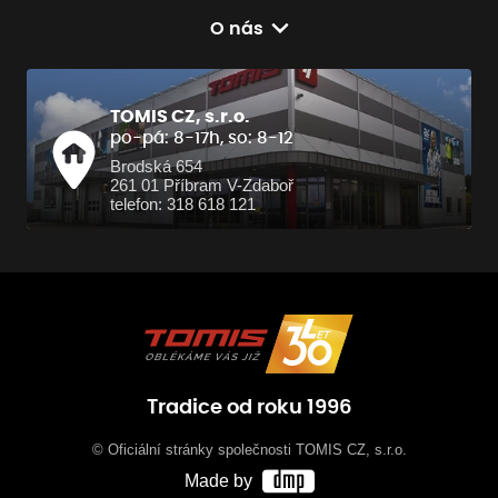
O nás
TOMIS CZ, s.r.o.
po-pá: 8-17h, so: 8-12
Brodská 654
261 01 Příbram V-Zdaboř
telefon: 318 618 121
Tradice od roku 1996
© Oficiální stránky společnosti TOMIS CZ, s.r.o.
Made by