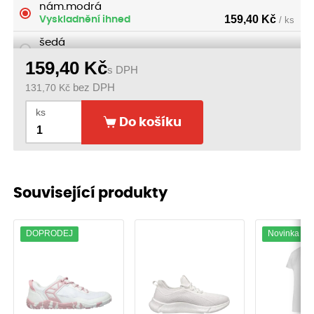
nám.modrá
159,40
Kč
Vyskladnění ihned
/ ks
šedá
159,40
Kč
Vyskladnění ihned
/ ks
159,40
Kč
s DPH
131,70
Kč
bez DPH
ks
Do košíku
Související produkty
DOPRODEJ
Novinka