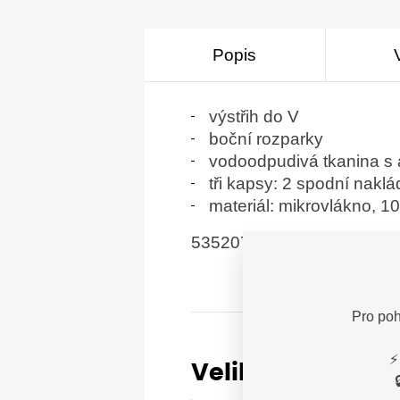
Popis
výstřih do V
boční rozparky
vodoodpudivá tkanina s a
tři kapsy: 2 spodní naklá
materiál: mikrovlákno, 1
535207
Pro poh
⚡
Velikostní tabulk