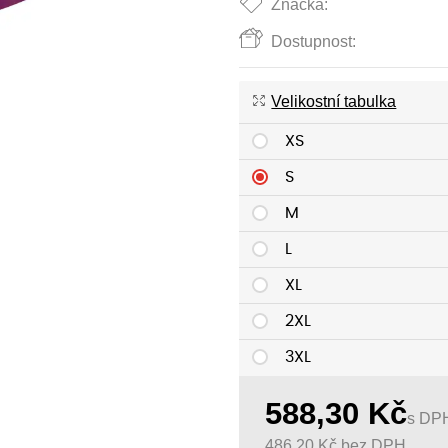
Značka:
Dostupnost:
Velikostní tabulka
XS
S
M
L
XL
2XL
3XL
588,30
Kč
s DP
486,20
Kč
bez DPH