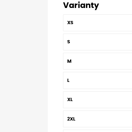
Varianty
XS
S
M
L
XL
2XL