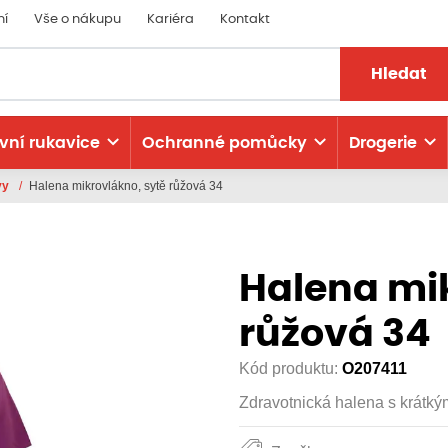
ní
Vše o nákupu
Kariéra
Kontakt
Hledat
vní rukavice
Ochranné pomůcky
Drogerie
ěvy
/
Halena mikrovlákno, sytě růžová 34
Halena mik
růžová 34
Kód produktu:
O207411
Zdravotnická halena s krátk