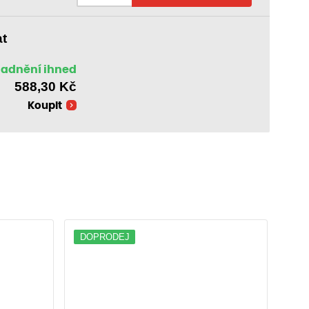
at
ladnění ihned
588,30
Kč
Koupit
DOPRODEJ