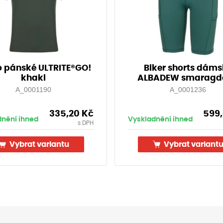
o pánské ULTRITE®GO!
Biker shorts dám
khaki
ALBADEW smaragd
A_0001190
A_0001236
335,20
Kč
599
dnění ihned
Vyskladnění ihned
s DPH
Vybrat variantu
Vybrat variant