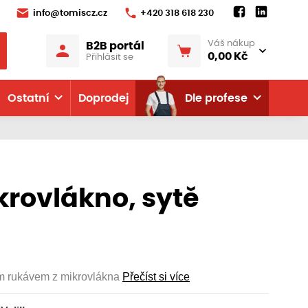
info@tomiscz.cz
+420 318 618 230
Váš nákup
B2B portál
0,00 Kč
Přihlásit se
Ostatní
Doprodej
Dle profese
rovlákno, sytě
ým rukávem z mikrovlákna
Přečíst si více