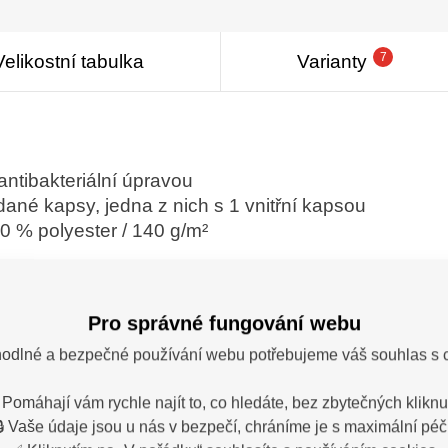
7
Velikostní tabulka
Varianty
ntibakteriální úpravou
dané kapsy, jedna z nich s 1 vnitřní kapsou
00 % polyester / 140 g/m²
Pro správné fungování webu
odlné a bezpečné používání webu potřebujeme váš souhlas s 
 Pomáhají vám rychle najít to, co hledáte, bez zbytečných kliknut
a: Velilla
🔒 Vaše údaje jsou u nás v bezpečí, chráníme je s maximální péčí