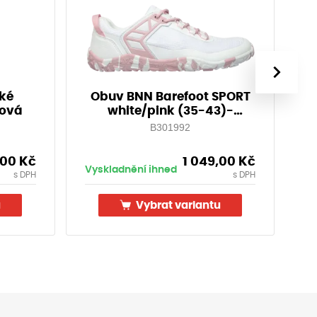
›
ské
Obuv BNN Barefoot SPORT
D
ová
white/pink (35-43)-
Doprodej!
B301992
,00
Kč
1 049,00
Kč
Vyskladnění ihned
Vy
s DPH
s DPH
u
Vybrat variantu