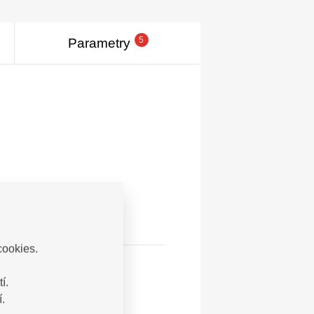
5
Parametry
cookies.
í.
.