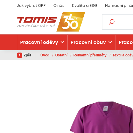
Jak vybrat OPP
O nás
Kvalita a ESG
Náhradní plně
Pracovní oděvy
Pracovní obuv
Praco
Zpět
Úvod
/
Ostatní
/
Reklamní předměty
/
Textil a od