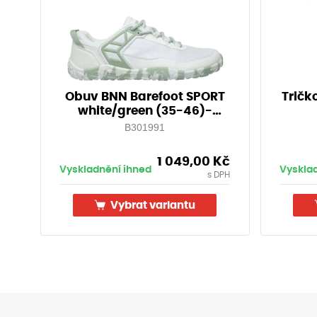
Obuv BNN Barefoot SPORT
Tričk
white/green (35-46)-
Doprodej!
B301991
1 049,00
Kč
Vyskladnění ihned
Vyskla
s DPH
Vybrat variantu