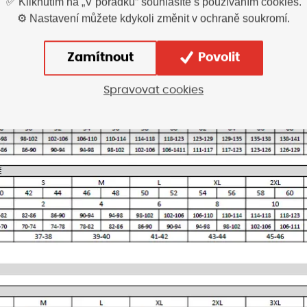
✅ Kliknutím na „V pořádku“ souhlasíte s používáním cookies.
⚙️ Nastavení můžete kdykoli změnit v ochraně soukromí.
Zamítnout
Povolit
Spravovat cookies